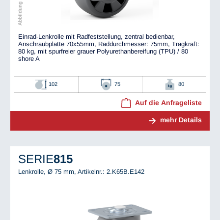
Einrad-Lenkrolle mit Radfeststellung, zentral bedienbar,
Anschraubplatte 70x55mm, Raddurchmesser: 75mm, Tragkraft:
80 kg, mit spurfreier grauer Polyurethanbereifung (TPU) / 80
shore A
102
75
80
Auf die Anfrageliste
mehr Details
SERIE
815
Lenkrolle, Ø 75 mm,
Artikelnr.: 2.K65B.E142