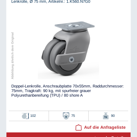
Lenkrolle, Ø 75 mm,
Artikelnr.: 1.K560.N7G0
Abbildung ähnlich dem Original
Doppel-Lenkrolle, Anschraubplatte 70x55mm, Raddurchmesser:
75mm, Tragkraft: 90 kg, mit spurfreier grauer
Polyurethanbereifung (TPU) / 80 shore A
102
75
90
Auf die Anfrageliste