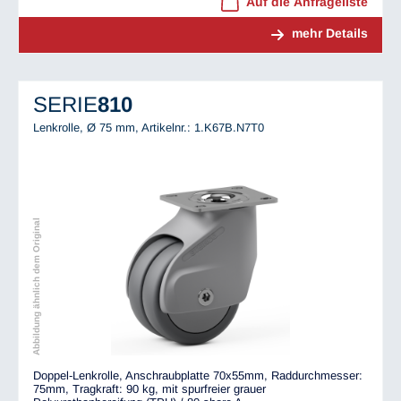
Auf die Anfrageliste
mehr Details
SERIE
810
Lenkrolle, Ø 75 mm,
Artikelnr.: 1.K67B.N7T0
Abbildung ähnlich dem Original
Doppel-Lenkrolle, Anschraubplatte 70x55mm, Raddurchmesser:
75mm, Tragkraft: 90 kg, mit spurfreier grauer