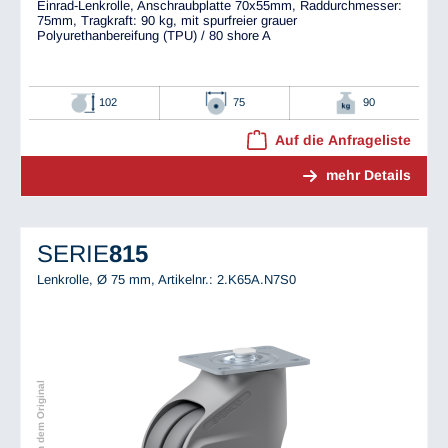
Einrad-Lenkrolle, Anschraubplatte 70x55mm, Raddurchmesser:
75mm, Tragkraft: 90 kg, mit spurfreier grauer
Polyurethanbereifung (TPU) / 80 shore A
102
75
90
Auf die Anfrageliste
mehr Details
SERIE
815
Lenkrolle, Ø 75 mm,
Artikelnr.: 2.K65A.N7S0