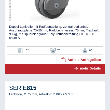
Abbildung ähnlich dem Original
Doppel-Lenkrolle mit Radfeststellung, zentral bedienbar,
Anschraubplatte 70x55mm, Raddurchmesser: 75mm, Tragkraft:
90 kg, mit spurfreier grauer Polyurethanbereifung (TPU) / 80
shore A
102
75
90
Auf die Anfrageliste
mehr Details
SERIE
815
Lenkrolle, Ø 75 mm,
Artikelnr.: 2.K65B.N7T0