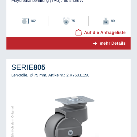
Polyurethanbereifung (TPU) / 80 shore A
102
75
90
Auf die Anfrageliste
mehr Details
SERIE
805
Lenkrolle, Ø 75 mm,
Artikelnr.: 2.K760.E150
Abbildung ähnlich dem Original