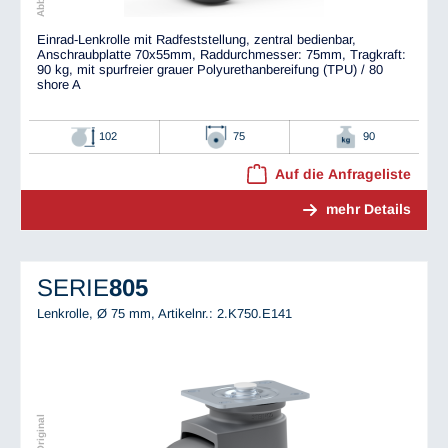
Einrad-Lenkrolle mit Radfeststellung, zentral bedienbar,
Anschraubplatte 70x55mm, Raddurchmesser: 75mm, Tragkraft:
90 kg, mit spurfreier grauer Polyurethanbereifung (TPU) / 80
shore A
102
75
90
Auf die Anfrageliste
mehr Details
SERIE
805
Lenkrolle, Ø 75 mm,
Artikelnr.: 2.K750.E141