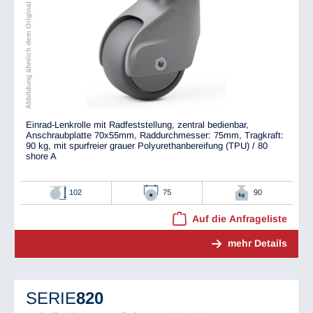
Abbildung ähnlich dem Original
Einrad-Lenkrolle mit Radfeststellung, zentral bedienbar,
Anschraubplatte 70x55mm, Raddurchmesser: 75mm, Tragkraft:
90 kg, mit spurfreier grauer Polyurethanbereifung (TPU) / 80
shore A
102
75
90
Auf die Anfrageliste
mehr Details
SERIE
820