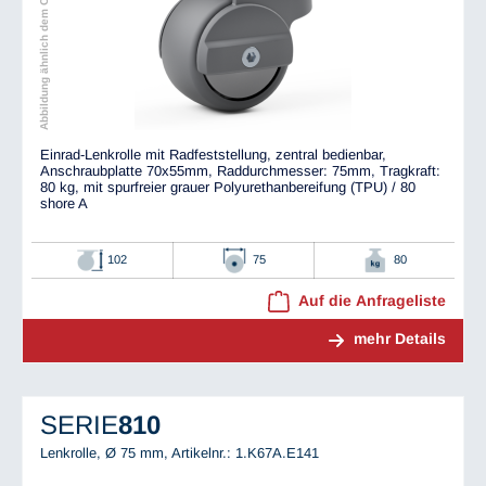
Abbildung ähnlich dem Original
Einrad-Lenkrolle mit Radfeststellung, zentral bedienbar,
Anschraubplatte 70x55mm, Raddurchmesser: 75mm, Tragkraft:
80 kg, mit spurfreier grauer Polyurethanbereifung (TPU) / 80
shore A
102
75
80
Auf die Anfrageliste
mehr Details
SERIE
810
Lenkrolle, Ø 75 mm,
Artikelnr.: 1.K67A.E141