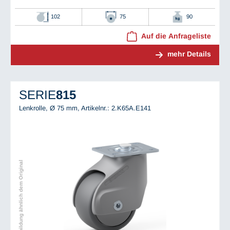
102
75
90
Auf die Anfrageliste
mehr Details
SERIE
815
Lenkrolle, Ø 75 mm,
Artikelnr.: 2.K65A.E141
Abbildung ähnlich dem Original