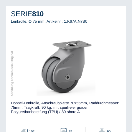
SERIE
810
Lenkrolle, Ø 75 mm,
Artikelnr.: 1.K67A.N7S0
Abbildung ähnlich dem Original
Doppel-Lenkrolle, Anschraubplatte 70x55mm, Raddurchmesser:
75mm, Tragkraft: 90 kg, mit spurfreier grauer
Polyurethanbereifung (TPU) / 80 shore A
102
75
90