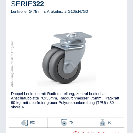
SERIE
322
Lenkrolle, Ø 75 mm,
Artikelnr.: 2.G105.N7G0
Abbildung ähnlich dem Original
Doppel-Lenkrolle mit Radfeststellung, zentral bedienbar,
Anschraubplatte 70x55mm, Raddurchmesser: 75mm, Tragkraft:
90 kg, mit spurfreier grauer Polyurethanbereifung (TPU) / 80
shore A
102
75
90