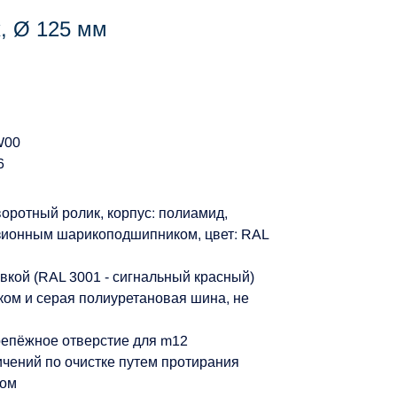
, Ø 125 мм
W00
6
оротный ролик, корпус: полиамид,
зионным шарикоподшипником, цвет: RAL
вкой (RAL 3001 - сигнальный красный)
ом и серая полиуретановая шина, не
репёжное отверстие для m12
ичений по очистке путем протирания
вом