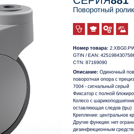
СЕРИЯ
881
Поворотный ролик
Номер товара:
2.XBG0.P
GTIN / EAN: 425198430758
CTN: 87169090
Описание:
Одиночный пов
поворотная опора с преци
7004 - сигнальный серый
Фиксатор с полной блокиро
Колесо с шарикоподшипник
оставляющая следов (tpu)
Крепление: центральное к
Другие функции: нет огран
дезинфекционным средст