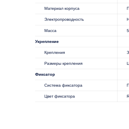
Материал корпуса
П
Электропроводность
Н
Масса
5
Укрепление
Крепления
З
Размеры крепления
Ц
Фиксатор
Система фиксатора
П
Цвет фиксатора
R