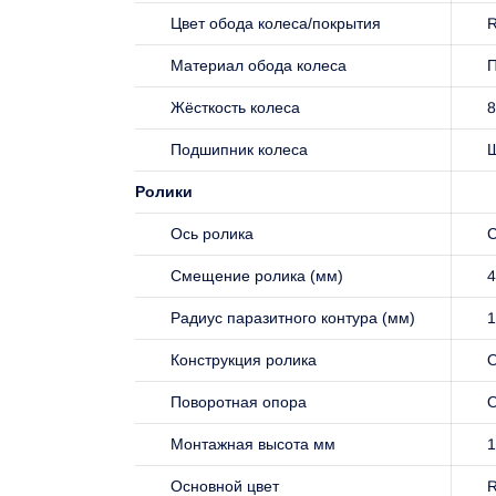
Цвет обода колеса/покрытия
R
Материал обода колеса
Жёсткость колеса
8
Подшипник колеса
Ролики
Ось ролика
С
Смещение ролика (мм)
4
Радиус паразитного контура (мм)
1
Конструкция ролика
О
Поворотная опора
Монтажная высота мм
1
Основной цвет
R