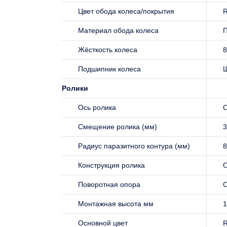
Цвет обода колеса/покрытия
R
Материал обода колеса
Жёсткость колеса
8
Подшипник колеса
Ролики
Ось ролика
С
Смещение ролика (мм)
3
Радиус паразитного контура (мм)
8
Конструкция ролика
О
Поворотная опора
Монтажная высота мм
1
Основной цвет
R