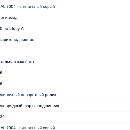
AL 7004 - сигнальный серый
Полиамид
0 по Шору А
Шарикоподшипник
тальная заклёпка
6
6
диночный поворотный ролик
Однорядный шарикоподшипник
39
AL 7004 - сигнальный серый