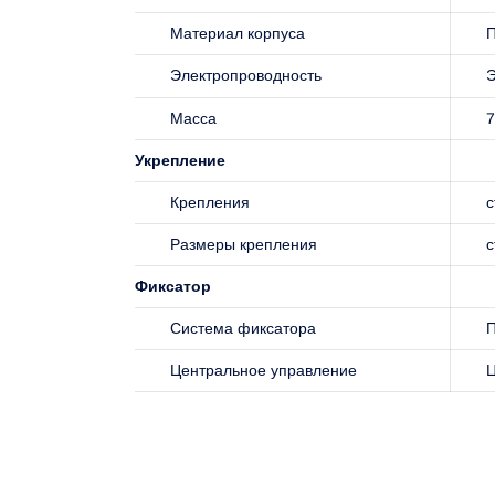
Материал корпуса
П
Электропроводность
Э
Масса
7
Укрепление
Крепления
с
Размеры крепления
с
Фиксатор
Система фиксатора
П
Центральное управление
Ц