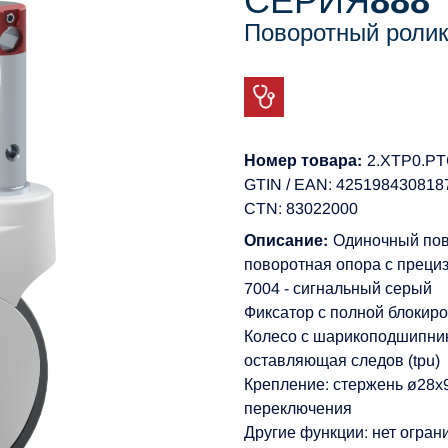
СЕРИЯ
888
Поворотный ролик
Номер товара:
2.XTP0.P
GTIN / EAN: 425198430818
CTN: 83022000
Описание:
Одиночный пов
поворотная опора с преци
7004 - сигнальный серый
Фиксатор с полной блокир
Колесо с шарикоподшипник
оставляющая следов (tpu)
Крепление: стержень ø28
переключения
Другие функции: нет огран