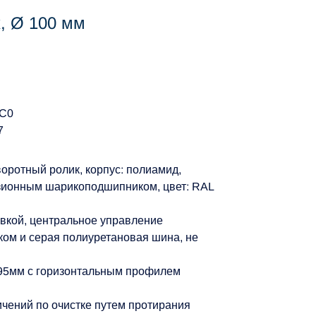
, Ø 100 мм
TC0
7
оротный ролик, корпус: полиамид,
зионным шарикоподшипником, цвет: RAL
овкой, центральное управление
ом и серая полиуретановая шина, не
x95мм с горизонтальным профилем
ичений по очистке путем протирания