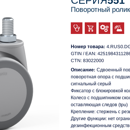
СЕРИЯ
551
Поворотный ролик
Номер товара:
4.RUS0.D
GTIN / EAN: 425198431128
CTN: 83022000
Описание:
Сдвоенный пов
поворотная опора с подшип
сигнальный серый
Фиксатор с блокировкой ко
Колесо с подшипником ско
оставляющая следов (tpu)
Крепление: стержень с ре
Другие функции: нет огран
дезинфекционным средст