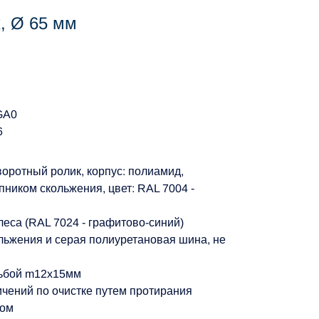
, Ø 65 мм
GA0
6
оротный ролик, корпус: полиамид,
ником скольжения, цвет: RAL 7004 -
леса (RAL 7024 - графитово-синий)
льжения и серая полиуретановая шина, не
зьбой m12x15мм
ичений по очистке путем протирания
вом