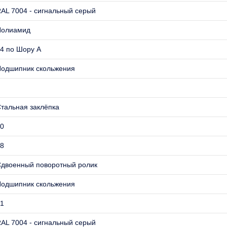
AL 7004 - сигнальный серый
Полиамид
4 по Шору А
одшипник скольжения
тальная заклёпка
0
8
двоенный поворотный ролик
одшипник скольжения
1
AL 7004 - сигнальный серый