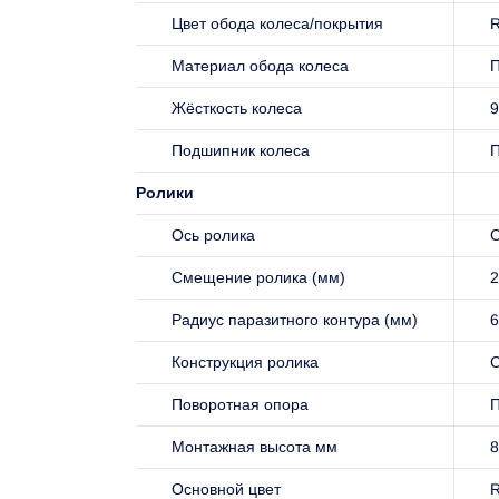
Цвет обода колеса/покрытия
R
Материал обода колеса
Жёсткость колеса
9
Подшипник колеса
П
Ролики
Ось ролика
С
Смещение ролика (мм)
2
Радиус паразитного контура (мм)
6
Конструкция ролика
С
Поворотная опора
П
Монтажная высота мм
8
Основной цвет
R