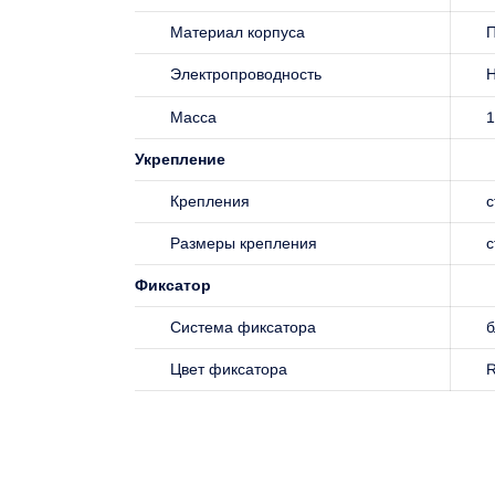
Материал корпуса
П
Электропроводность
Н
Масса
1
Укрепление
Крепления
с
Размеры крепления
с
Фиксатор
Система фиксатора
б
Цвет фиксатора
R