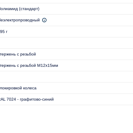
олиамид (стандарт)
еэлектропроводный
95 г
тержень с резьбой
тержень с резьбой M12x15мм
локировкой колеса
AL 7024 - графитово-синий