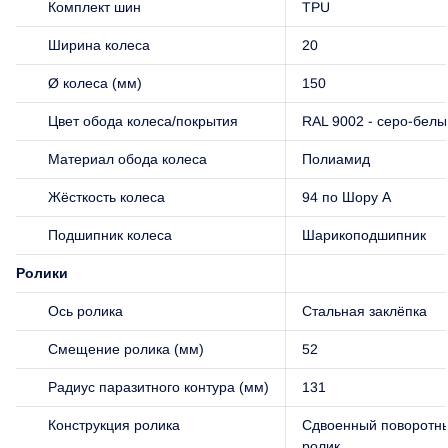
Комплект шин
TPU
Ширина колеса
20
Ø колеса (мм)
150
Цвет обода колеса/покрытия
RAL 9002 - серо-белы
Материал обода колеса
Полиамид
Жёсткость колеса
94 по Шору А
Подшипник колеса
Шарикоподшипник
Ролики
Ось ролика
Стальная заклёпка
Смещение ролика (мм)
52
Радиус паразитного контура (мм)
131
Конструкция ролика
Сдвоенный поворотн
ролик