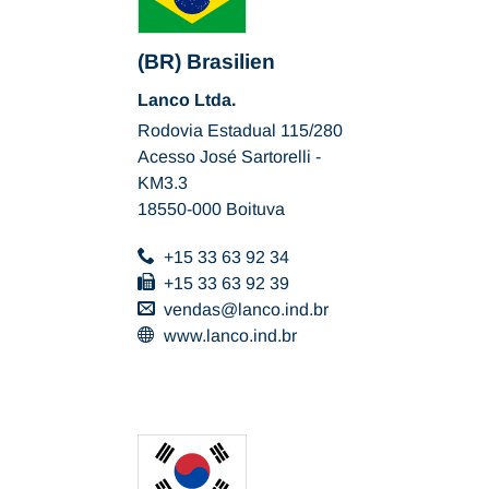
(BR) Brasilien
Lanco Ltda.
Rodovia Estadual 115/280
Acesso José Sartorelli -
KM3.3
18550-000 Boituva
+15 33 63 92 34
+15 33 63 92 39
vendas
lanco.ind
br
www.lanco.ind.br