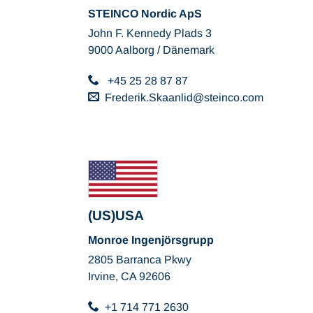
STEINCO Nordic ApS
John F. Kennedy Plads 3
9000 Aalborg / Dänemark
+45 25 28 87 87
Frederik.Skaanlid
steinco
com
(US)USA
Monroe Ingenjörsgrupp
2805 Barranca Pkwy
Irvine, CA 92606
+1 714 771 2630