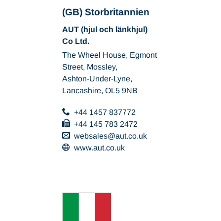
(GB) Storbritannien
AUT (hjul och länkhjul)
Co Ltd.
The Wheel House, Egmont
Street, Mossley,
Ashton-Under-Lyne,
Lancashire, OL5 9NB
+44 1457 837772
+44 145 783 2472
websales
aut.co
uk
www.aut.co.uk