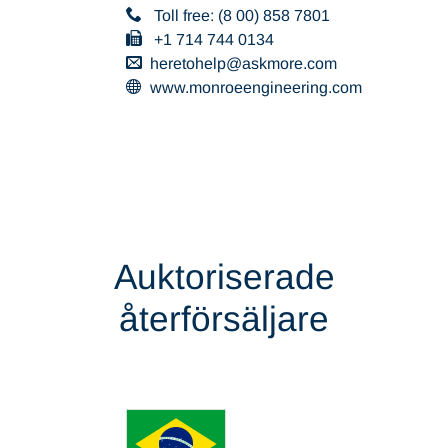
Toll free: (8 00) 858 7801
+1 714 744 0134
heretohelp
askmore
com
www.monroeengineering.com
Auktoriserade
återförsäljare