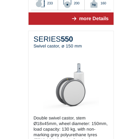
233
200
160
more Details
SERIES
550
Swivel castor, ∅ 150 mm
Double swivel castor, stem
Ø18x45mm, wheel diameter: 150mm,
load capacity: 130 kg, with non-
marking grey polyurethane tyres