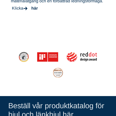
materialåtgång och en förbättrad ledningsförmåga.
Klicka
här
Beställ vår produktkatalog för
hjul och länkhjul här.