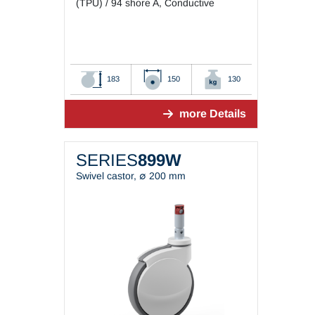
(TPU) / 94 shore A, Conductive
183
150
130
more Details
SERIES
899W
Swivel castor, ∅ 200 mm