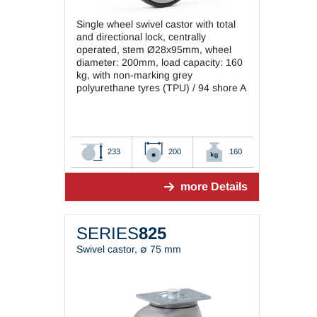
Single wheel swivel castor with total
and directional lock, centrally
operated, stem Ø28x95mm, wheel
diameter: 200mm, load capacity: 160
kg, with non-marking grey
polyurethane tyres (TPU) / 94 shore A
233
200
160
more Details
SERIES
825
Swivel castor, ∅ 75 mm