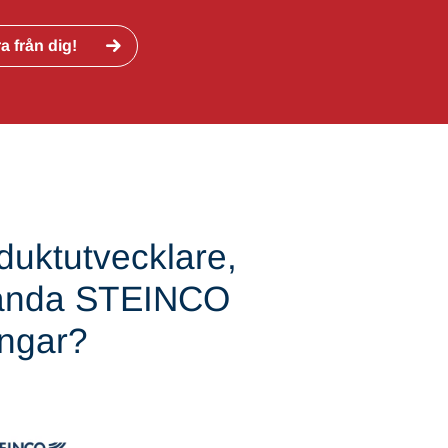
ra från dig!
duktutvecklare,
nvända STEINCO
ingar?