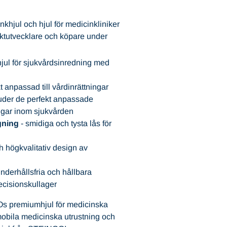
jul och hjul för medicinkliniker
uktutvecklare och köpare under
hjul för sjukvårdsinredning med
t anpassad till vårdinrättningar
der de perfekt anpassade
ingar inom sjukvården
gning
- smidiga och tysta lås för
h högkvalitativ design av
nderhållsfria och hållbara
ecisionskullager
s premiumhjul för medicinska
mobila medicinska utrustning och