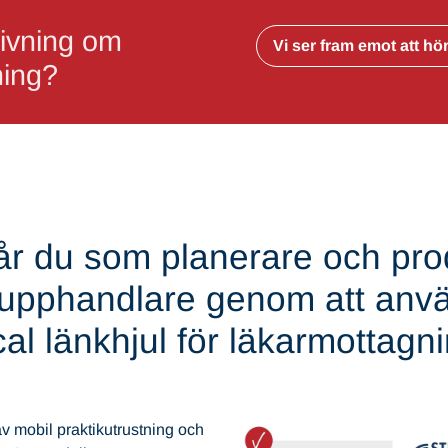
givning om
Vi ser fram emot att hö
ning?
 får du som planerare och pro
r upphandlare genom att a
al länkhjul för läkarmottagn
v mobil praktikutrustning och