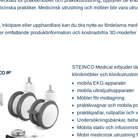
klats för praktikmöbler och praktikutrustning, uppfyller de kra
icinska praktiker. Medicinsk utrustning och möbler bör vara utr
 inköpare eller upphandlare kan du dra nytta av fördelarna med
er omfattande produktinformation och kostnadsfria 3D-modeller f
STEINCO Medical erbjuder länk
klinikmöbler och klinikutrustni
mobila EKG-apparater
mobila ultraljudsapparater
Möbler för mottagning
praktikvagnar och mobila pr
praktikpallar, rullpallar och 
Undersökningsbänkar, beha
Mobila stativ och infusionsst
Mobil medicinsk utrustning 