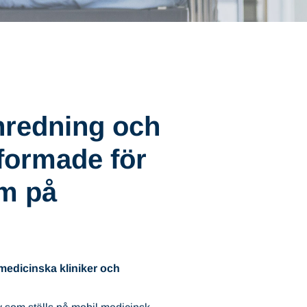
inredning och
tformade för
m på
 medicinska kliniker och