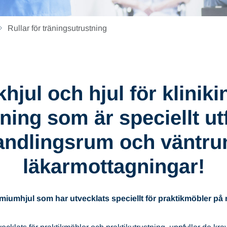
Rullar för träningsutrustning
hjul och hjul för klinik
tning som är speciellt u
andlingsrum och väntru
läkarmottagningar!
emiumhjul som har utvecklats speciellt för praktikmöbler på