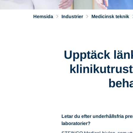
Hemsida
Industrier
Medicinsk teknik
Upptäck länk
klinikutrus
beh
Letar du efter underhållsfria pr
laboratorier?