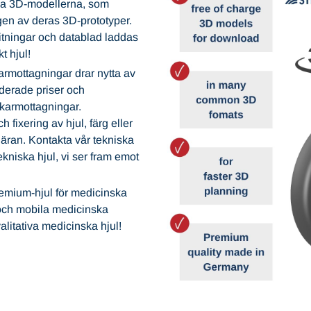
ria 3D-modellerna, som
gen av deras 3D-prototyper.
itningar och datablad laddas
t hjul!
karmottagningar drar nytta av
derade priser och
läkarmottagningar.
h fixering av hjul, färg eller
äran. Kontakta vår tekniska
kniska hjul, vi ser fram emot
emium-hjul för medicinska
 och mobila medicinska
litativa medicinska hjul!