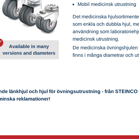
Mobil medicinsk utrustning
Det medicinska hjulsortimentet 
som enkla och dubbla hjul, me
användning som laboratoriehjul
medicinsk utrustning.
De medicinska övningshjulen 
finns i många diametrar och u
ående länkhjul och hjul för övningsutrustning - från STEINCO
minska reklamationer!