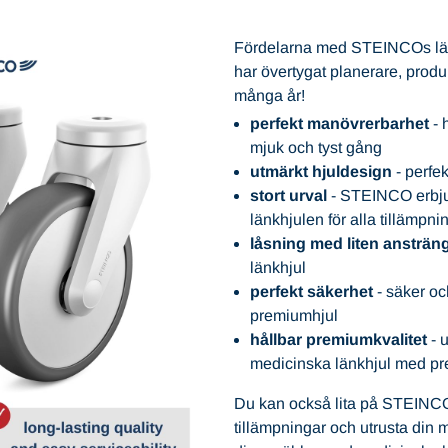
Fördelarna med STEINCOs länkh
har övertygat planerare, prod
många år!
perfekt manövrerbarhet
- 
mjuk och tyst gång
utmärkt hjuldesign
- perfek
stort urval
- STEINCO erbju
länkhjulen för alla tillämpn
låsning med liten ansträn
länkhjul
perfekt säkerhet
- säker oc
premiumhjul
hållbar premiumkvalitet
- u
medicinska länkhjul med pr
Du kan också lita på STEINCO
tillämpningar och utrusta din 