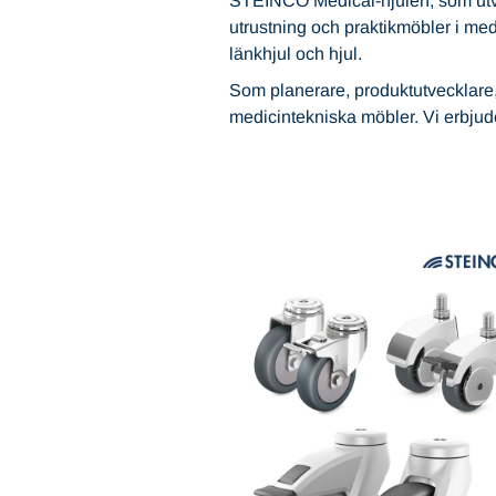
STEINCO Medical-hjulen, som utvec
utrustning och praktikmöbler i med
länkhjul och hjul.
Som planerare, produktutvecklare,
medicintekniska möbler. Vi erbjud