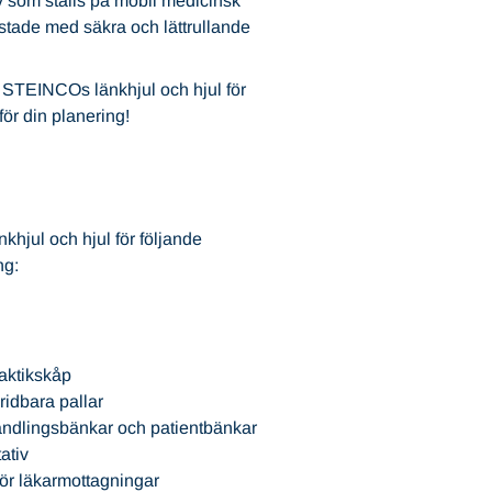
v som ställs på mobil medicinsk
ustade med säkra och lättrullande
 STEINCOs länkhjul och hjul för
ör din planering!
hjul och hjul för följande
ng:
aktikskåp
vridbara pallar
ndlingsbänkar och patientbänkar
ativ
för läkarmottagningar