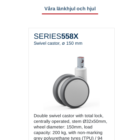
Våra länkhjul och hjul
SERIES
558X
Swivel castor, ∅ 150 mm
Double swivel castor with total lock,
centrally operated, stem Ø32x50mm,
wheel diameter: 150mm, load
capacity: 200 kg, with non-marking
grey polyurethane tyres (TPU) / 94