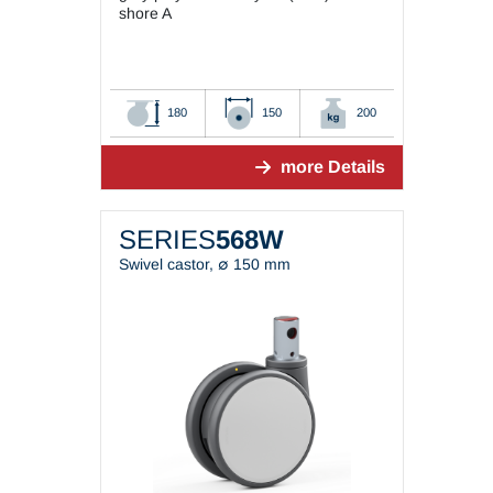
shore A
180
150
200
more Details
SERIES
568W
Swivel castor, ∅ 150 mm