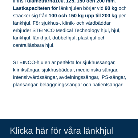
finns i
diametrarna
100, 125, 150 och 200 mm
.
Lastkapaciteten för
länkhjulen börjar vid
90 kg
och
sträcker sig från
100 och 150 kg upp till 200 kg
per
länkhjul. För sjukhus-, klinik- och vårdbäddar
erbjuder STEINCO Medical Technology hjul, hjul,
länkhjul, länkhjul, dubbelhjul, plasthjul och
centrallåsbara hjul.
STEINCO-hjulen är perfekta för sjukhussängar,
kliniksängar, sjukhusbäddar, medicinska sängar,
intensivvårdssängar, avdelningssängar, IPS-sängar,
plansängar, beläggningssängar och patientsängar!
Klicka här för våra länkhjul