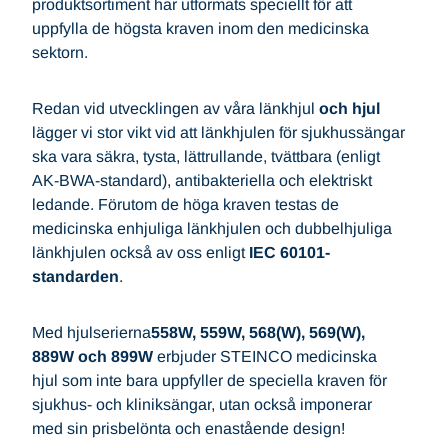
produktsortiment har utformats speciellt för att
uppfylla de högsta kraven inom den medicinska
sektorn.
Redan vid utvecklingen av våra länkhjul
och hjul
lägger vi stor vikt vid att länkhjulen för sjukhussängar
ska vara säkra, tysta, lättrullande, tvättbara (enligt
AK-BWA-standard), antibakteriella och elektriskt
ledande. Förutom de höga kraven testas de
medicinska enhjuliga länkhjulen och dubbelhjuliga
länkhjulen också av oss enligt
IEC 60101-
standarden
.
Med hjulserierna
558W, 559W, 568(W), 569(W),
889W och 899W
erbjuder STEINCO medicinska
hjul som inte bara uppfyller de speciella kraven för
sjukhus- och kliniksängar, utan också imponerar
med sin prisbelönta och enastående design!