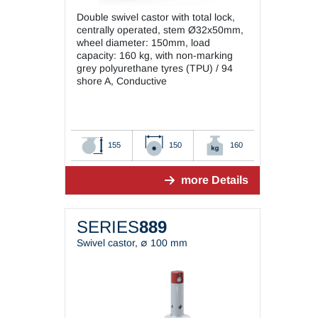
Double swivel castor with total lock,
centrally operated, stem Ø32x50mm,
wheel diameter: 150mm, load
capacity: 160 kg, with non-marking
grey polyurethane tyres (TPU) / 94
shore A, Conductive
155
150
160
more Details
SERIES
889
Swivel castor, ∅ 100 mm