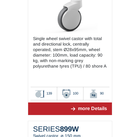
Single wheel swivel castor with total
and directional lock, centrally
operated, stem Ø28x95mm, wheel
diameter: 100mm, load capacity: 90
kg, with non-marking grey
polyurethane tyres (TPU) / 80 shore A
139
100
90
more Details
SERIES
899W
Swivel castor, ∅ 150 mm