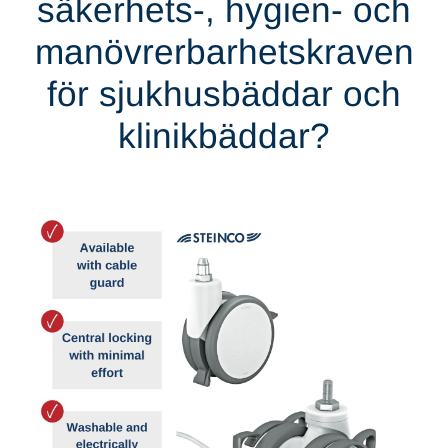
säkerhets-, hygien- och
manövrerbarhetskraven
för sjukhusbäddar och
klinikbäddar?