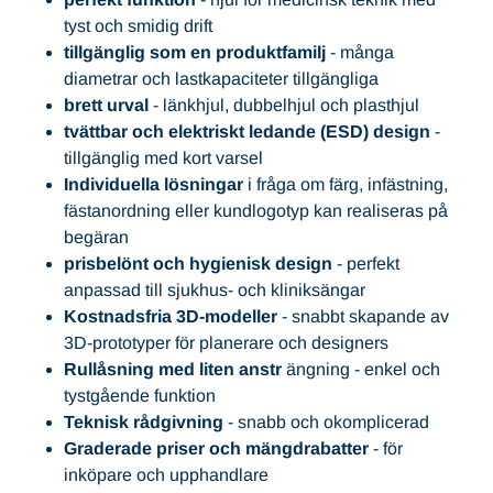
tyst och smidig drift
tillgänglig som en produktfamilj
- många
diametrar och lastkapaciteter tillgängliga
brett urval
- länkhjul, dubbelhjul och plasthjul
tvättbar och elektriskt ledande (ESD) design
-
tillgänglig med kort varsel
Individuella lösningar
i fråga om färg, infästning,
fästanordning eller kundlogotyp kan realiseras på
begäran
prisbelönt och hygienisk design
- perfekt
anpassad till sjukhus- och kliniksängar
Kostnadsfria 3D-modeller
- snabbt skapande av
3D-prototyper för planerare och designers
Rullåsning med liten anstr
ängning - enkel och
tystgående funktion
Teknisk rådgivning
- snabb och okomplicerad
Graderade priser och mängdrabatter
- för
inköpare och upphandlare