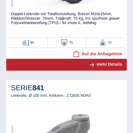
Doppel-Lenkrolle mit Totalfeststellung, Bolzen M10x15mm,
Raddurchmesser: 75mm, Tragkraft: 70 kg, mit spurfreier grauer
Polyurethanbereifung (TPU) / 94 shore A, leitfähig
90
75
70
Auf die Anfrageliste
mehr Details
SERIE
841
Lenkrolle, Ø 100 mm,
Artikelnr.: 2.CB00.NDA0