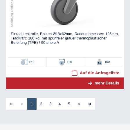
Abbildung ähnlich dem Original
Einrad-Lenkrolle, Bolzen Ø18x62mm, Raddurchmesser: 125mm,
Tragkraft: 100 kg, mit spurfreier grauer thermoplastischer
Bereifung (TPE) / 90 shore A
161
125
100
Auf die Anfrageliste
mehr Details
1
2
3
4
5