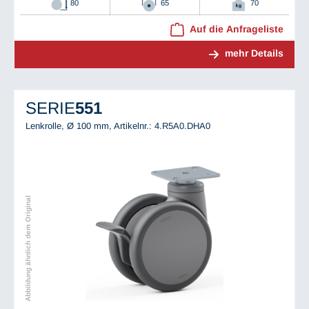
80
65
70
Auf die Anfrageliste
mehr Details
SERIE
551
Lenkrolle, Ø 100 mm,
Artikelnr.: 4.R5A0.DHA0
Abbildung ähnlich dem Original