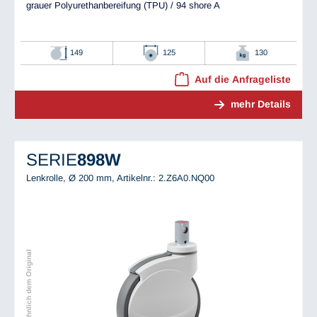
grauer Polyurethanbereifung (TPU) / 94 shore A
149
125
130
Auf die Anfrageliste
mehr Details
SERIE
898W
Lenkrolle, Ø 200 mm,
Artikelnr.: 2.Z6A0.NQ00
Abbildung ähnlich dem Original