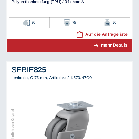
Polyurethanbereifung (TPU) / 94 shore A
90
75
70
Auf die Anfrageliste
mehr Details
SERIE
825
Lenkrolle, Ø 75 mm,
Artikelnr.: 2.K570.N7G0
Abbildung ähnlich dem Original