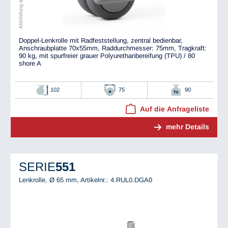
Doppel-Lenkrolle mit Radfeststellung, zentral bedienbar,
Anschraubplatte 70x55mm, Raddurchmesser: 75mm, Tragkraft:
90 kg, mit spurfreier grauer Polyurethanbereifung (TPU) / 80
shore A
102
75
90
Auf die Anfrageliste
mehr Details
SERIE
551
Lenkrolle, Ø 65 mm,
Artikelnr.: 4.RUL0.DGA0