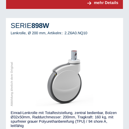
mehr Details
SERIE
898W
Lenkrolle, Ø 200 mm,
Artikelnr.: 2.Z6A0.NQ10
Abbildung ähnlich dem Original
Einrad-Lenkrolle mit Totalfeststellung, zentral bedienbar, Bolzen
Ø32x50mm, Raddurchmesser: 200mm, Tragkraft: 160 kg, mit
spurfreier grauer Polyurethanbereifung (TPU) / 94 shore A,
leitfähig