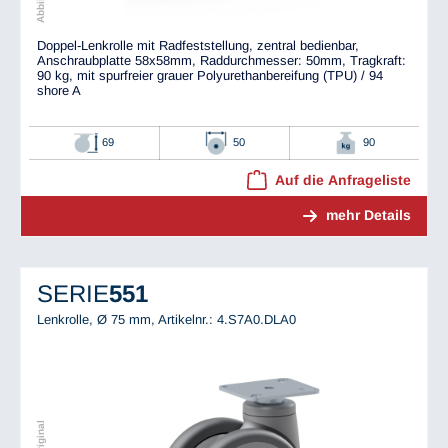
Doppel-Lenkrolle mit Radfeststellung, zentral bedienbar,
Anschraubplatte 58x58mm, Raddurchmesser: 50mm, Tragkraft:
90 kg, mit spurfreier grauer Polyurethanbereifung (TPU) / 94
shore A
69
50
90
Auf die Anfrageliste
mehr Details
SERIE
551
Lenkrolle, Ø 75 mm,
Artikelnr.: 4.S7A0.DLA0