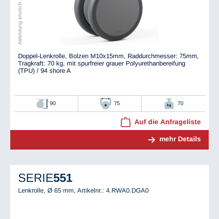
Abbildung ähnlich dem Original
Doppel-Lenkrolle, Bolzen M10x15mm, Raddurchmesser: 75mm,
Tragkraft: 70 kg, mit spurfreier grauer Polyurethanbereifung
(TPU) / 94 shore A
90
75
70
Auf die Anfrageliste
mehr Details
SERIE
551
Lenkrolle, Ø 65 mm,
Artikelnr.: 4.RWA0.DGA0