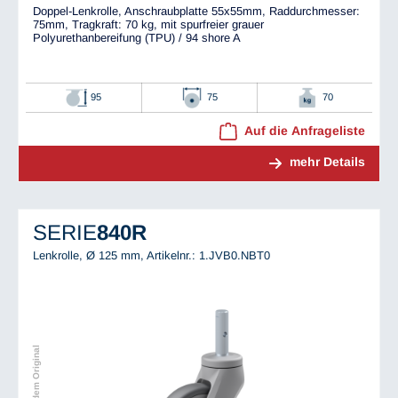
Doppel-Lenkrolle, Anschraubplatte 55x55mm, Raddurchmesser:
75mm, Tragkraft: 70 kg, mit spurfreier grauer
Polyurethanbereifung (TPU) / 94 shore A
95
75
70
Auf die Anfrageliste
mehr Details
SERIE
840R
Lenkrolle, Ø 125 mm,
Artikelnr.: 1.JVB0.NBT0