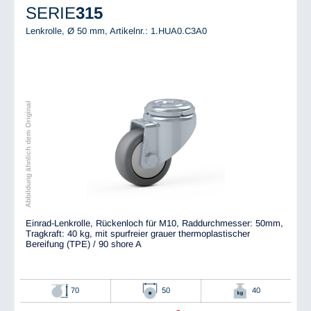
SERIE
315
Lenkrolle, Ø 50 mm,
Artikelnr.: 1.HUA0.C3A0
Abbildung ähnlich dem Original
Einrad-Lenkrolle, Rückenloch für M10, Raddurchmesser: 50mm,
Tragkraft: 40 kg, mit spurfreier grauer thermoplastischer
Bereifung (TPE) / 90 shore A
70
50
40