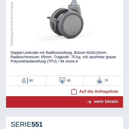
Abbildung ähnlich dem Original
Doppel-Lenkrolle mit Radfeststellung, Bolzen M10x15mm,
Raddurchmesser: 65mm, Tragkraft: 70 kg, mit spurfreier grauer
Polyurethanbereifung (TPU) / 94 shore A
80
65
70
Auf die Anfrageliste
mehr Details
SERIE
551