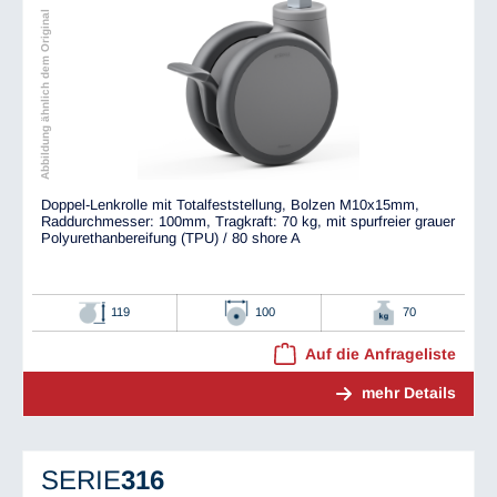
Abbildung ähnlich dem Original
Doppel-Lenkrolle mit Totalfeststellung, Bolzen M10x15mm,
Raddurchmesser: 100mm, Tragkraft: 70 kg, mit spurfreier grauer
Polyurethanbereifung (TPU) / 80 shore A
119
100
70
Auf die Anfrageliste
mehr Details
SERIE
316