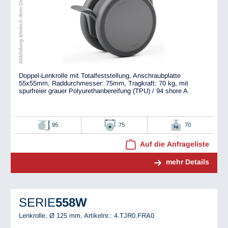
Abbildung ähnlich dem Original
Doppel-Lenkrolle mit Totalfeststellung, Anschraubplatte
55x55mm, Raddurchmesser: 75mm, Tragkraft: 70 kg, mit
spurfreier grauer Polyurethanbereifung (TPU) / 94 shore A
95
75
70
Auf die Anfrageliste
mehr Details
SERIE
558W
Lenkrolle, Ø 125 mm,
Artikelnr.: 4.TJR0.FRA0