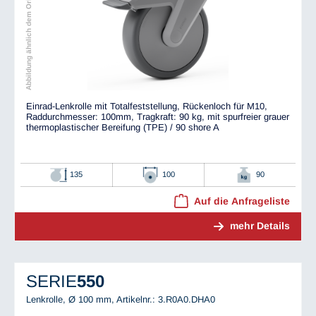
Abbildung ähnlich dem Original
Einrad-Lenkrolle mit Totalfeststellung, Rückenloch für M10,
Raddurchmesser: 100mm, Tragkraft: 90 kg, mit spurfreier grauer
thermoplastischer Bereifung (TPE) / 90 shore A
135
100
90
Auf die Anfrageliste
mehr Details
SERIE
550
Lenkrolle, Ø 100 mm,
Artikelnr.: 3.R0A0.DHA0