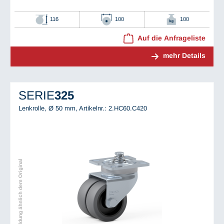
116
100
100
Auf die Anfrageliste
mehr Details
SERIE
325
Lenkrolle, Ø 50 mm,
Artikelnr.: 2.HC60.C420
Abbildung ähnlich dem Original