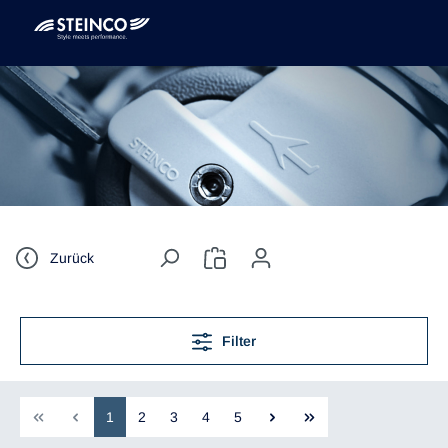
Zurück
Filter
1
2
3
4
5