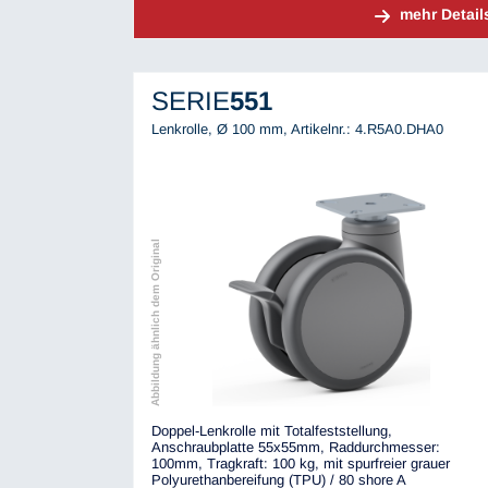
mehr Detail
SERIE
551
Lenkrolle, Ø 100 mm,
Artikelnr.: 4.R5A0.DHA0
Abbildung ähnlich dem Original
Doppel-Lenkrolle mit Totalfeststellung,
Anschraubplatte 55x55mm, Raddurchmesser:
100mm, Tragkraft: 100 kg, mit spurfreier grauer
Polyurethanbereifung (TPU) / 80 shore A