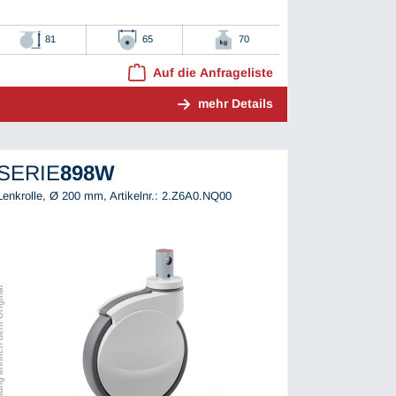
81
65
70
Auf die Anfrageliste
mehr Details
SERIE
898W
Lenkrolle, Ø 200 mm,
Artikelnr.: 2.Z6A0.NQ00
ch dem Original