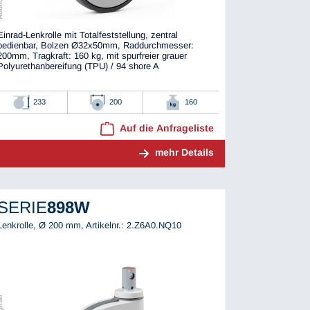
Einrad-Lenkrolle mit Totalfeststellung, zentral
bedienbar, Bolzen Ø32x50mm, Raddurchmesser:
200mm, Tragkraft: 160 kg, mit spurfreier grauer
Polyurethanbereifung (TPU) / 94 shore A
233
200
160
Auf die Anfrageliste
mehr Details
SERIE
898W
Lenkrolle, Ø 200 mm,
Artikelnr.: 2.Z6A0.NQ10