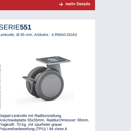
mehr Details
SERIE
551
Lenkrolle, Ø 65 mm,
Artikelnr.: 4.RWA0.DGA0
ch dem Original
Doppel-Lenkrolle mit Radfeststellung,
Anschraubplatte 55x55mm, Raddurchmesser: 65mm,
Tragkraft: 70 kg, mit spurfreier grauer
Polyurethanbereifung (TPU) / 94 shore A