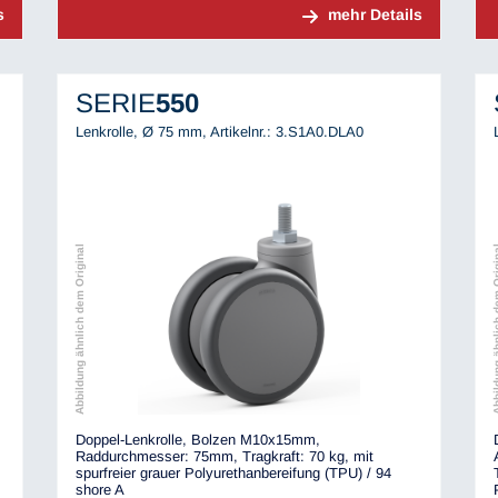
s
mehr Details
SERIE
550
Lenkrolle, Ø 75 mm,
Artikelnr.: 3.S1A0.DLA0
Abbildung ähnlich dem Original
Abbildung ähnli
Doppel-Lenkrolle, Bolzen M10x15mm,
Raddurchmesser: 75mm, Tragkraft: 70 kg, mit
spurfreier grauer Polyurethanbereifung (TPU) / 94
shore A