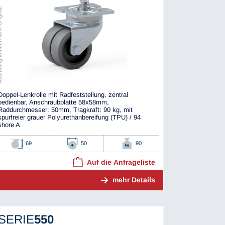
ch dem Original
Doppel-Lenkrolle mit Radfeststellung, zentral
bedienbar, Anschraubplatte 58x58mm,
Raddurchmesser: 50mm, Tragkraft: 90 kg, mit
spurfreier grauer Polyurethanbereifung (TPU) / 94
shore A
69
50
90
Auf die Anfrageliste
mehr Details
SERIE
550