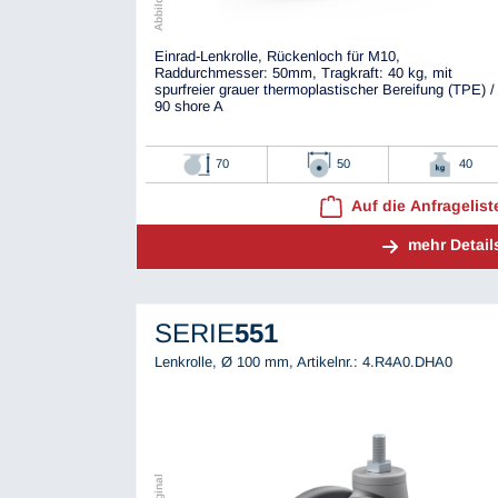
Einrad-Lenkrolle, Rückenloch für M10,
Raddurchmesser: 50mm, Tragkraft: 40 kg, mit
spurfreier grauer thermoplastischer Bereifung (TPE) /
90 shore A
70
50
40
Auf die Anfragelist
mehr Detail
SERIE
551
Lenkrolle, Ø 100 mm,
Artikelnr.: 4.R4A0.DHA0