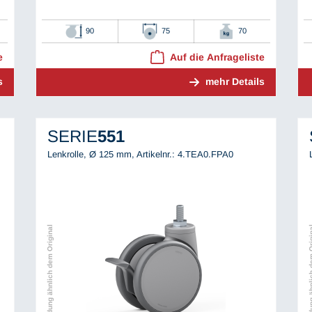
90
75
70
e
Auf die Anfrageliste
s
mehr Details
SERIE
551
Lenkrolle, Ø 125 mm,
Artikelnr.: 4.TEA0.FPA0
Abbildung ähnlich dem Original
Abbildung ähnli