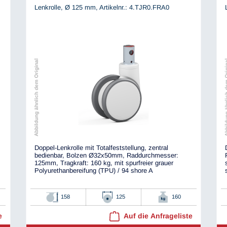
Lenkrolle, Ø 125 mm,
Artikelnr.: 4.TJR0.FRA0
Abbildung ähnlich dem Original
Abbildung ähnli
Doppel-Lenkrolle mit Totalfeststellung, zentral
bedienbar, Bolzen Ø32x50mm, Raddurchmesser:
125mm, Tragkraft: 160 kg, mit spurfreier grauer
Polyurethanbereifung (TPU) / 94 shore A
158
125
160
e
Auf die Anfrageliste