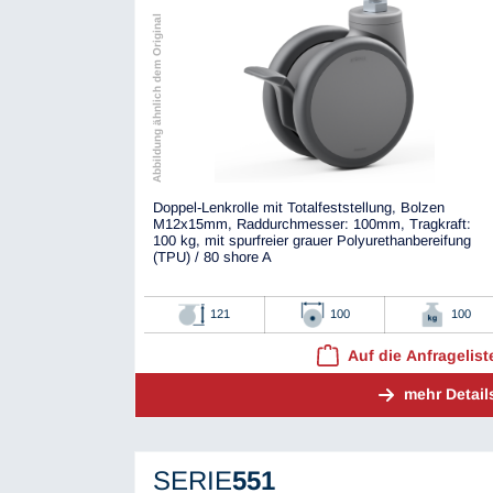
Abbildung ähnlich dem Original
Doppel-Lenkrolle mit Totalfeststellung, Bolzen
M12x15mm, Raddurchmesser: 100mm, Tragkraft:
100 kg, mit spurfreier grauer Polyurethanbereifung
(TPU) / 80 shore A
121
100
100
Auf die Anfragelist
mehr Detail
SERIE
551