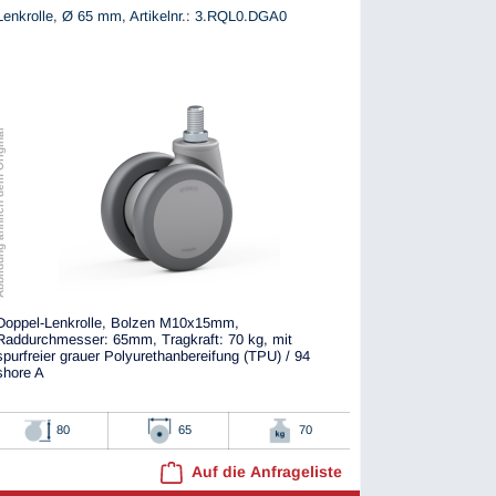
Lenkrolle, Ø 65 mm,
Artikelnr.: 3.RQL0.DGA0
ch dem Original
Doppel-Lenkrolle, Bolzen M10x15mm,
Raddurchmesser: 65mm, Tragkraft: 70 kg, mit
spurfreier grauer Polyurethanbereifung (TPU) / 94
shore A
80
65
70
Auf die Anfrageliste