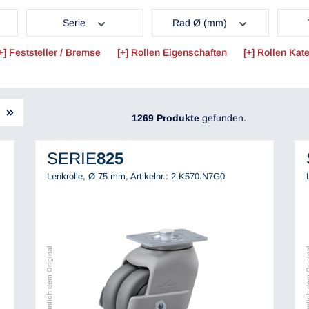
Serie
Rad Ø (mm)
Feststeller / Bremse
Rollen Eigenschaften
Rollen Kate
1269 Produkte
gefunden.
SERIE
825
Lenkrolle, Ø 75 mm,
Artikelnr.: 2.K570.N7G0
Abbildung ähnlich dem Original
Abbildung ähnli