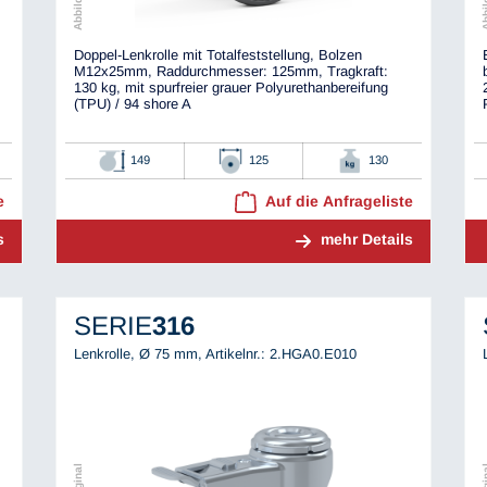
Doppel-Lenkrolle mit Totalfeststellung, Bolzen
M12x25mm, Raddurchmesser: 125mm, Tragkraft:
130 kg, mit spurfreier grauer Polyurethanbereifung
(TPU) / 94 shore A
149
125
130
e
Auf die Anfrageliste
s
mehr Details
SERIE
316
Lenkrolle, Ø 75 mm,
Artikelnr.: 2.HGA0.E010