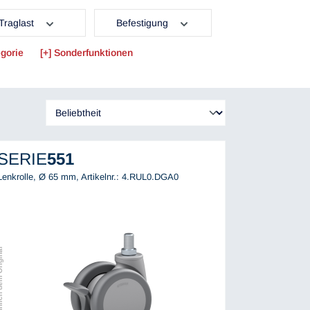
Traglast
Befestigung
gorie
Sonderfunktionen
SERIE
551
Lenkrolle, Ø 65 mm,
Artikelnr.: 4.RUL0.DGA0
ch dem Original