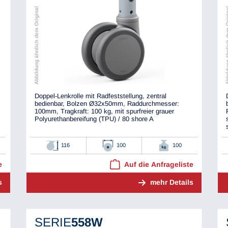
Abbildung ähnlich dem Original
Abbildung ähnli
Doppel-Lenkrolle mit Radfeststellung, zentral
bedienbar, Bolzen Ø32x50mm, Raddurchmesser:
100mm, Tragkraft: 100 kg, mit spurfreier grauer
Polyurethanbereifung (TPU) / 80 shore A
116
100
100
e
Auf die Anfrageliste
s
mehr Details
SERIE
558W