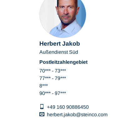
Herbert Jakob
Außendienst Süd
Postleitzahlengebiet
70*** - 73***
77*** - 79***
8***
90*** - 97***
+49 160 90886450
herbert.jakob
steinco
com