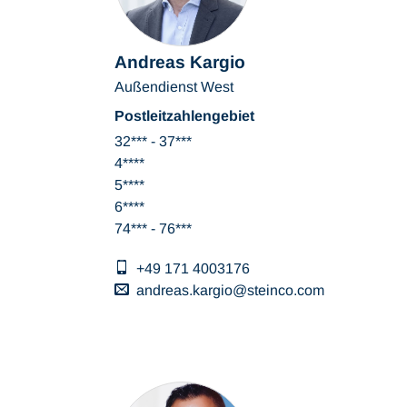
Andreas Kargio
Außendienst West
Postleitzahlengebiet
32*** - 37***
4****
5****
6****
74*** - 76***
+49 171 4003176
andreas.kargio
steinco
com