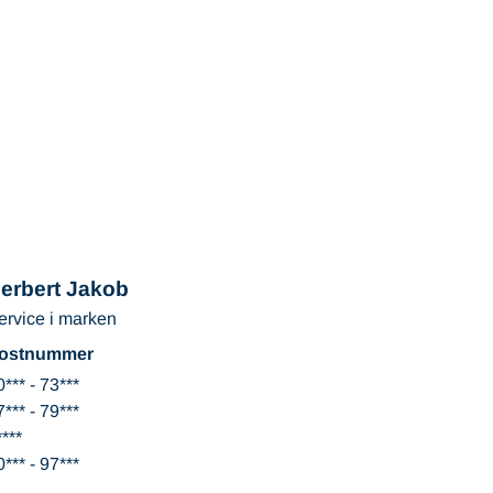
erbert Jakob
ervice i marken
ostnummer
0*** - 73***
7*** - 79***
****
0*** - 97***