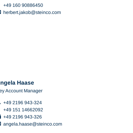
+49 160 90886450
herbert.jakob
steinco
com
ngela Haase
ey Account Manager
+49 2196 943-324
+49 151 14662092
+49 2196 943-326
angela.haase
steinco
com