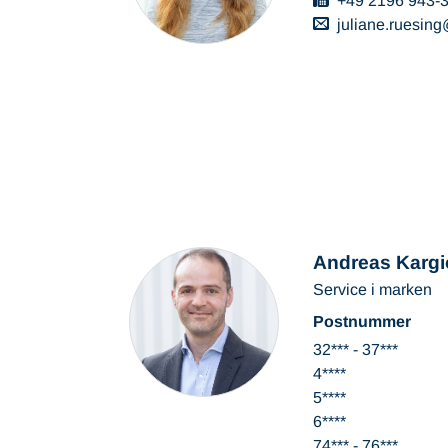
+49 2196 943-
juliane.ruesing
Andreas Kargi
Service i marken
Postnummer
32*** - 37***
4****
5****
6****
74*** - 76***