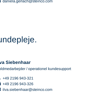
daniela.gerlach
steinco
com
undepleje.
lva Siebenhaar
oldmedarbejder / operationel kundesupport
+49 2196 943-321
+49 2196 943-326
ilva.siebenhaar
steinco
com