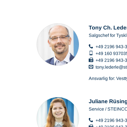
Tony Ch. Lede
Salgschef for Tysk
+49 2196 943-
+49 160 93703
+49 2196 943-
tony.lederle
s
Ansvarlig for: Vest
Juliane Rüsin
Service / STEIN
+49 2196 943-