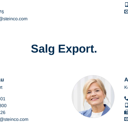
76
steinco
com
Salg Export.
au
A
rt
K
301
800
326
steinco
com