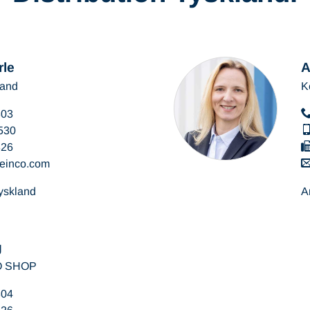
rle
A
land
K
303
530
326
teinco
com
tyskland
A
g
CO SHOP
304