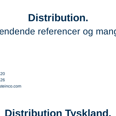
Distribution.
dende referencer og mange
320
326
steinco
com
Distribution Tyskland.