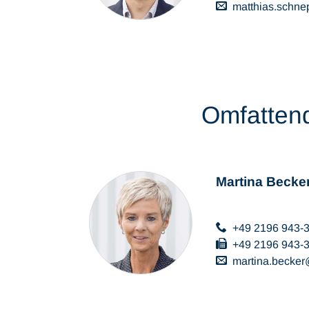
matthias.schne
Omfattend
Martina Becke
+49 2196 943-
+49 2196 943-
martina.becker