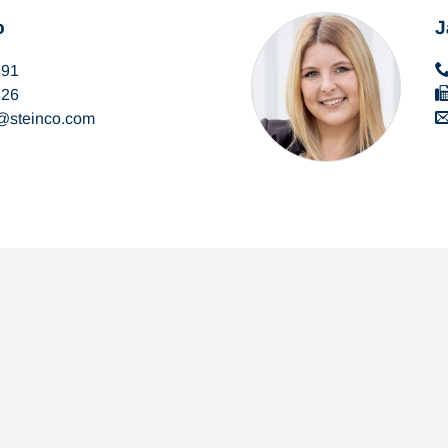
o
J
391
326
steinco
com