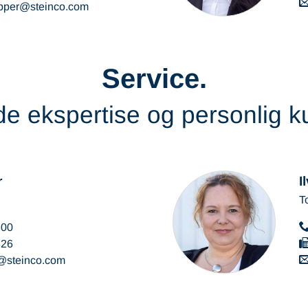
pper
steinco
com
Service.
e ekspertise og personlig k
r
I
T
300
326
steinco
com