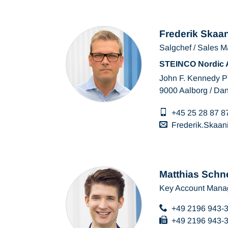
Frederik Skaan
Salgchef / Sales 
STEINCO Nordic
John F. Kennedy P
9000 Aalborg / Da
+45 25 28 87 8
Frederik.Skaan
Matthias Schn
Key Account Mana
+49 2196 943-
+49 2196 943-