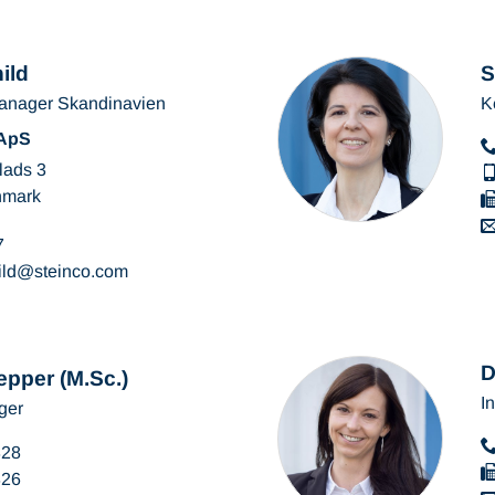
ild
S
Manager Skandinavien
K
 ApS
lads 3
nmark
7
ild
steinco
com
D
epper (M.Sc.)
I
ger
328
326