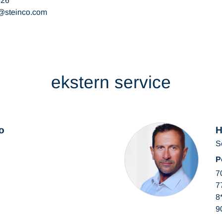
326
steinco
com
ekstern service
o
H
S
P
7
7
8
9