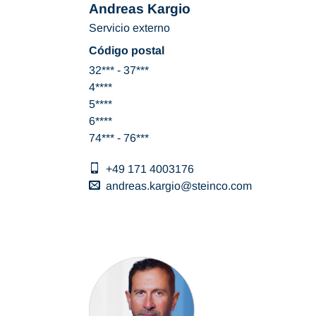
Andreas Kargio
Servicio externo
Código postal
32*** - 37***
4****
5****
6****
74*** - 76***
+49 171 4003176
andreas.kargio
steinco
com