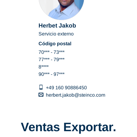
Herbet Jakob
Servicio externo
Código postal
70*** - 73***
77*** - 79***
8****
90*** - 97***
+49 160 90886450
herbert.jakob
steinco
com
Ventas Exportar.