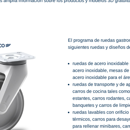
mplia información sobre los productos y modelos 3D gratuitos
El programa de ruedas gastr
siguientes ruedas y diseños d
ruedas de acero inoxidable 
acero inoxidable, mesas de
acero inoxidable para el áre
ruedas de transporte y de a
carros de cocina tales como 
estantes, carros rodantes, c
banquetes y carros de limp
ruedas lavables con orificio
térmicos, carros para desay
para rellenar minibares, car