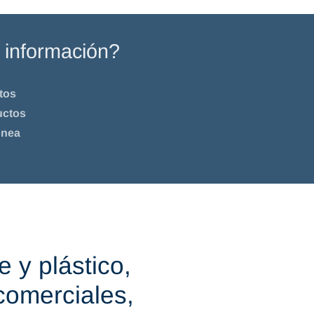
 información?
tos
uctos
ónea
 y plástico,
comerciales,