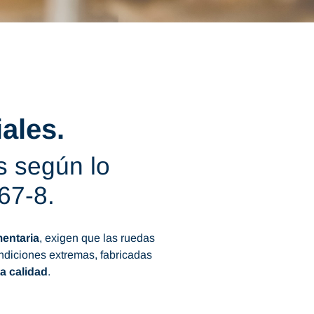
ales.
s según lo
67-8.
mentaria
, exigen que las ruedas
ndiciones extremas, fabricadas
ta calidad
.