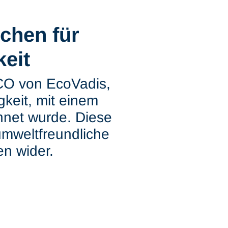
chen für
eit
CO von EcoVadis,
gkeit, mit einem
hnet wurde. Diese
umweltfreundliche
en wider.