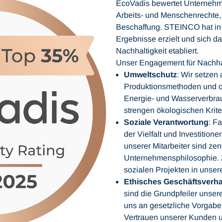
EcoVadis bewertet Unternehm
Arbeits- und Menschenrechte,
Beschaffung. STEINCO hat in 
Ergebnisse erzielt und sich da
Nachhaltigkeit etabliert.
Unser Engagement für Nachhal
Umweltschutz
: Wir setze
Produktionsmethoden und op
Energie- und Wasserverbra
strengen ökologischen Kriter
Soziale Verantwortung
: F
der Vielfalt und Investition
unserer Mitarbeiter sind zen
Unternehmensphilosophie. 
sozialen Projekten in unse
Ethisches Geschäftsverha
sind die Grundpfeiler unser
uns an gesetzliche Vorgabe
Vertrauen unserer Kunden u