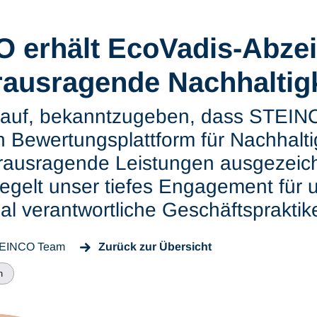
 erhält EcoVadis-Abzei
rausragende Nachhaltigk
darauf, bekanntzugeben, dass STEIN
 Bewertungsplattform für Nachhalti
rausragende Leistungen ausgezeic
gelt unser tiefes Engagement für 
al verantwortliche Geschäftspraktik
EINCO Team
Zurück zur Übersicht
n