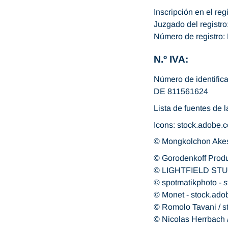
Inscripción en el reg
Juzgado del registr
Número de registro
N.º IVA:
Número de identifica
DE 811561624
Lista de fuentes de 
Icons: stock.adobe
© Mongkolchon Akes
© Gorodenkoff Produ
© LIGHTFIELD STUD
© spotmatikphoto - 
© Monet - stock.ad
© Romolo Tavani / 
© Nicolas Herrbach 