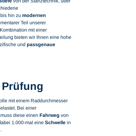
tiefe
von der Stanztechnik, über
chiedene
 bis hin zu
modernen
lementarer Teil unserer
Kombination mit einer
ilung bieten wir Ihnen eine hohe
zifische und
passgenaue
 Prüfung
rolle mit einem Raddurchmesser
elastet. Bei einer
 muss diese einen
Fahrweg
von
dabei 1.000-mal eine
Schwelle
in
.