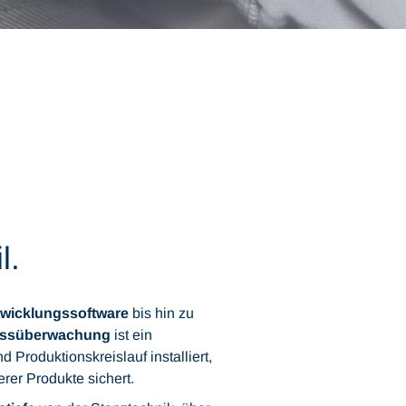
l.
wicklungssoftware
bis hin zu
essüberwachung
ist ein
Produktionskreislauf installiert,
erer Produkte sichert.