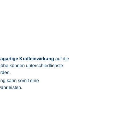
lagartige Krafteinwirkung
auf die
lhöhe können unterschiedlichste
erden.
ung kann somit eine
hrleisten.