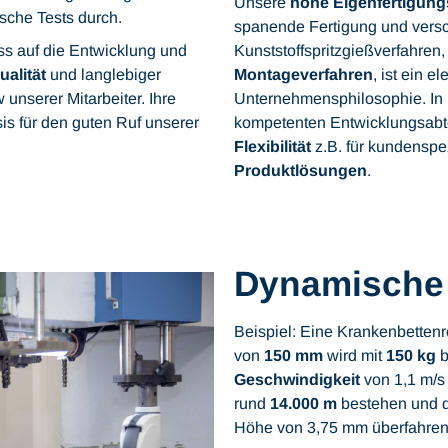
Unsere
hohe Eigenfertigungs
sche Tests durch.
spanende Fertigung und vers
ss auf die Entwicklung und
Kunststoffspritzgießverfahren,
alität
und langlebiger
Montageverfahren
, ist ein e
unserer Mitarbeiter. Ihre
Unternehmensphilosophie. In 
sis für den guten Ruf unserer
kompetenten Entwicklungsabte
Flexibilität
z.B. für kundenspe
Produktlösungen
.
Dynamische
Beispiel: Eine Krankenbetten
von
150 mm
wird mit
150 kg
b
Geschwindigkeit
von 1,1 m/s
rund
14.000 m
bestehen und 
Höhe von 3,75 mm überfahren