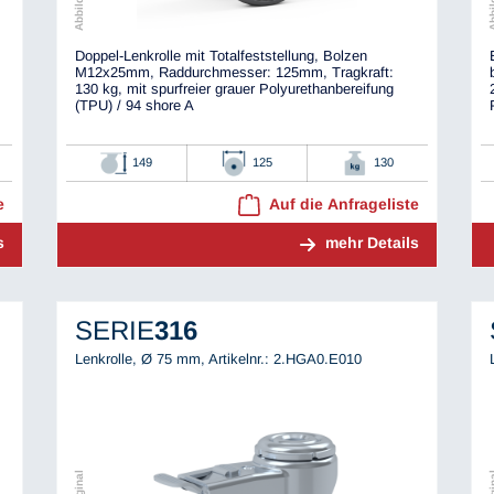
Doppel-Lenkrolle mit Totalfeststellung, Bolzen
M12x25mm, Raddurchmesser: 125mm, Tragkraft:
130 kg, mit spurfreier grauer Polyurethanbereifung
(TPU) / 94 shore A
149
125
130
e
Auf die Anfrageliste
s
mehr Details
SERIE
316
Lenkrolle, Ø 75 mm,
Artikelnr.: 2.HGA0.E010