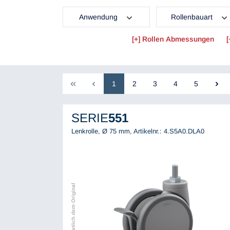
Anwendung
Rollenbauart
Rollen Abmessungen
1
2
3
4
5
SERIE
551
Lenkrolle, Ø 75 mm,
Artikelnr.: 4.S5A0.DLA0
Abbildung ähnlich dem Original