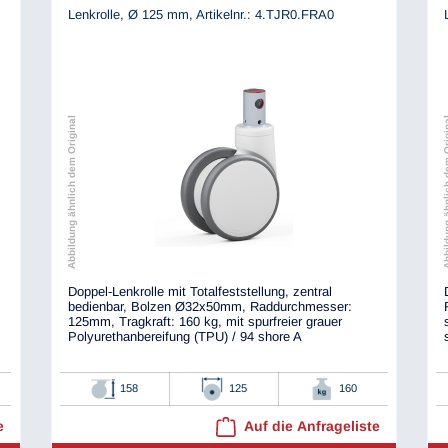
Lenkrolle, Ø 125 mm,
Artikelnr.: 4.TJR0.FRA0
Abbildung ähnlich dem Original
Abbildung ähnli
Doppel-Lenkrolle mit Totalfeststellung, zentral
bedienbar, Bolzen Ø32x50mm, Raddurchmesser:
125mm, Tragkraft: 160 kg, mit spurfreier grauer
Polyurethanbereifung (TPU) / 94 shore A
158
125
160
e
Auf die Anfrageliste