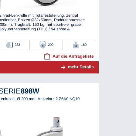
Einrad-Lenkrolle mit Totalfeststellung, zentral
bedienbar, Bolzen Ø32x50mm, Raddurchmesser:
200mm, Tragkraft: 160 kg, mit spurfreier grauer
Polyurethanbereifung (TPU) / 94 shore A
233
200
160
Auf die Anfrageliste
mehr Details
SERIE
898W
Lenkrolle, Ø 200 mm,
Artikelnr.: 2.Z6A0.NQ10