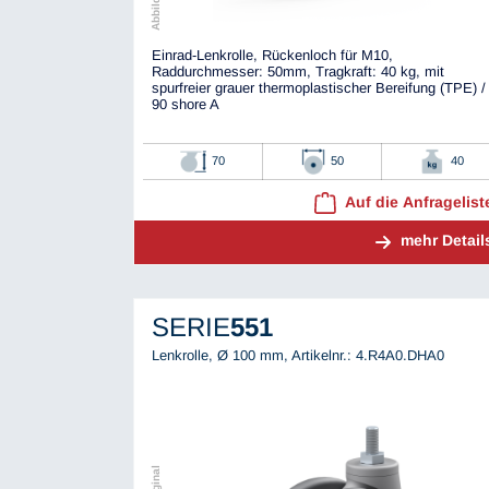
Einrad-Lenkrolle, Rückenloch für M10,
Raddurchmesser: 50mm, Tragkraft: 40 kg, mit
spurfreier grauer thermoplastischer Bereifung (TPE) /
90 shore A
70
50
40
Auf die Anfragelist
mehr Detail
SERIE
551
Lenkrolle, Ø 100 mm,
Artikelnr.: 4.R4A0.DHA0