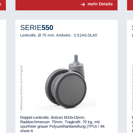
s
mehr Details
SERIE
550
Lenkrolle, Ø 75 mm,
Artikelnr.: 3.S1A0.DLA0
Abbildung ähnlich dem Original
Abbildung ähnli
Doppel-Lenkrolle, Bolzen M10x15mm,
Raddurchmesser: 75mm, Tragkraft: 70 kg, mit
spurfreier grauer Polyurethanbereifung (TPU) / 94
shore A