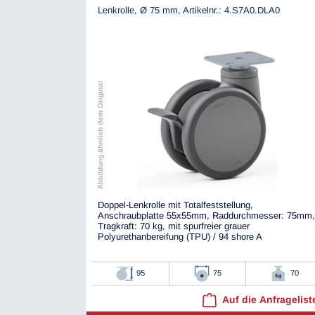
Lenkrolle, Ø 75 mm,
Artikelnr.: 4.S7A0.DLA0
Abbildung ähnlich dem Original
Doppel-Lenkrolle mit Totalfeststellung,
Anschraubplatte 55x55mm, Raddurchmesser: 75mm,
Tragkraft: 70 kg, mit spurfreier grauer
Polyurethanbereifung (TPU) / 94 shore A
95
75
70
Auf die Anfragelist