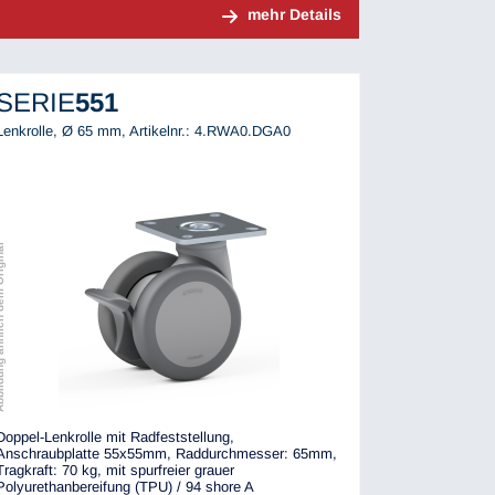
mehr Details
SERIE
551
Lenkrolle, Ø 65 mm,
Artikelnr.: 4.RWA0.DGA0
ch dem Original
Doppel-Lenkrolle mit Radfeststellung,
Anschraubplatte 55x55mm, Raddurchmesser: 65mm,
Tragkraft: 70 kg, mit spurfreier grauer
Polyurethanbereifung (TPU) / 94 shore A