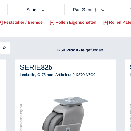
Serie
Rad Ø (mm)
Feststeller / Bremse
Rollen Eigenschaften
Rollen Kate
1269 Produkte
gefunden.
SERIE
825
Lenkrolle, Ø 75 mm,
Artikelnr.: 2.K570.N7G0
Abbildung ähnlich dem Original
Abbildung ähnli