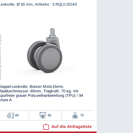
Lenkrolle, Ø 65 mm,
Artikelnr.: 3.RQL0.DGA0
ch dem Original
Doppel-Lenkrolle, Bolzen M10x15mm,
Raddurchmesser: 65mm, Tragkraft: 70 kg, mit
spurfreier grauer Polyurethanbereifung (TPU) / 94
shore A
80
65
70
Auf die Anfrageliste