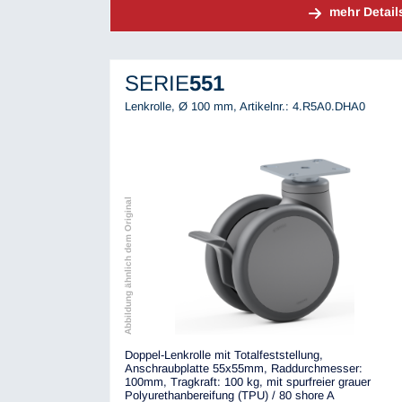
mehr Detail
SERIE
551
Lenkrolle, Ø 100 mm,
Artikelnr.: 4.R5A0.DHA0
Abbildung ähnlich dem Original
Doppel-Lenkrolle mit Totalfeststellung,
Anschraubplatte 55x55mm, Raddurchmesser:
100mm, Tragkraft: 100 kg, mit spurfreier grauer
Polyurethanbereifung (TPU) / 80 shore A