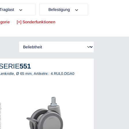
Traglast
Befestigung
gorie
Sonderfunktionen
SERIE
551
Lenkrolle, Ø 65 mm,
Artikelnr.: 4.RUL0.DGA0
ch dem Original