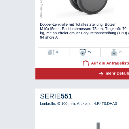
Doppel-Lenkrolle mit Totalfeststellung, Bolzen
M10x15mm, Raddurchmesser: 75mm, Tragkraft: 70
kg, mit spurfreier grauer Polyurethanbereifung (TPU) 
94 shore A
90
75
70
Auf die Anfragelist
mehr Detail
SERIE
551
Lenkrolle, Ø 100 mm,
Artikelnr.: 4.R4T0.DHA0