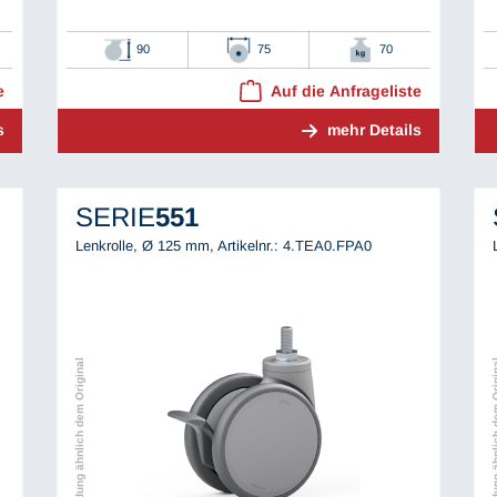
90
75
70
e
Auf die Anfrageliste
s
mehr Details
SERIE
551
Lenkrolle, Ø 125 mm,
Artikelnr.: 4.TEA0.FPA0
Abbildung ähnlich dem Original
Abbildung ähnli