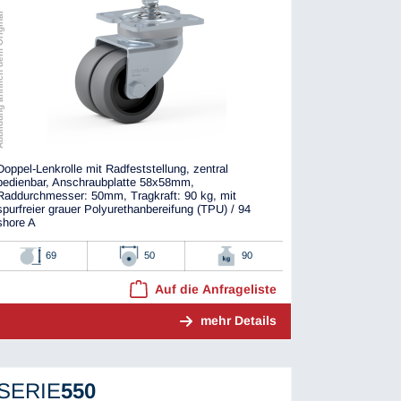
ch dem Original
Doppel-Lenkrolle mit Radfeststellung, zentral
bedienbar, Anschraubplatte 58x58mm,
Raddurchmesser: 50mm, Tragkraft: 90 kg, mit
spurfreier grauer Polyurethanbereifung (TPU) / 94
shore A
69
50
90
Auf die Anfrageliste
mehr Details
SERIE
550