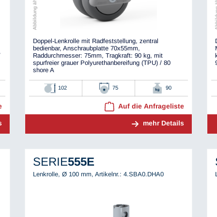
Doppel-Lenkrolle mit Radfeststellung, zentral
bedienbar, Anschraubplatte 70x55mm,
/
Raddurchmesser: 75mm, Tragkraft: 90 kg, mit
spurfreier grauer Polyurethanbereifung (TPU) / 80
shore A
102
75
90
e
Auf die Anfrageliste
s
mehr Details
SERIE
555E
Lenkrolle, Ø 100 mm,
Artikelnr.: 4.SBA0.DHA0