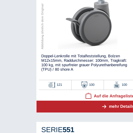
Abbildung ähnlich dem Original
Doppel-Lenkrolle mit Totalfeststellung, Bolzen
M12x15mm, Raddurchmesser: 100mm, Tragkraft:
100 kg, mit spurfreier grauer Polyurethanbereifung
(TPU) / 80 shore A
121
100
100
Auf die Anfragelist
mehr Detail
SERIE
551