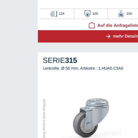
124
100
100
Auf die Anfragelist
mehr Detail
SERIE
315
Lenkrolle, Ø 50 mm,
Artikelnr.: 1.HUA0.C3A0
Abbildung ähnlich dem Original