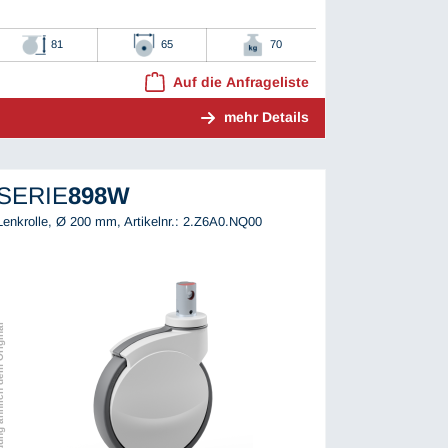
81
65
70
Auf die Anfrageliste
mehr Details
SERIE
898W
Lenkrolle, Ø 200 mm,
Artikelnr.: 2.Z6A0.NQ00
ch dem Original