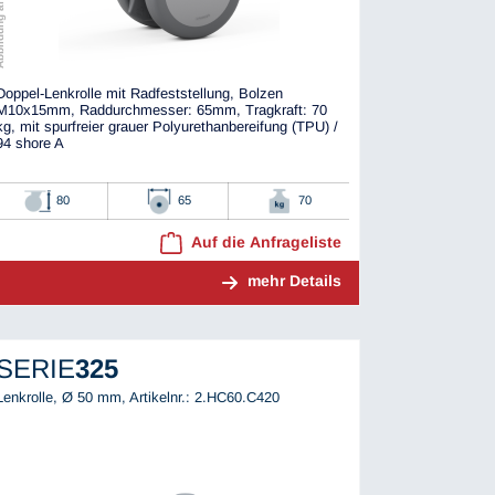
Doppel-Lenkrolle mit Radfeststellung, Bolzen
M10x15mm, Raddurchmesser: 65mm, Tragkraft: 70
kg, mit spurfreier grauer Polyurethanbereifung (TPU) /
94 shore A
80
65
70
Auf die Anfrageliste
mehr Details
SERIE
325
Lenkrolle, Ø 50 mm,
Artikelnr.: 2.HC60.C420