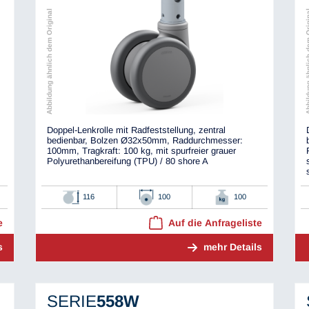
Abbildung ähnlich dem Original
Abbildung ähnli
Doppel-Lenkrolle mit Radfeststellung, zentral
bedienbar, Bolzen Ø32x50mm, Raddurchmesser:
100mm, Tragkraft: 100 kg, mit spurfreier grauer
Polyurethanbereifung (TPU) / 80 shore A
116
100
100
e
Auf die Anfrageliste
s
mehr Details
SERIE
558W