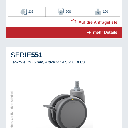
233
200
160
Auf die Anfrageliste
mehr Details
SERIE
551
Lenkrolle, Ø 75 mm,
Artikelnr.: 4.S5C0.DLC0
Abbildung ähnlich dem Original