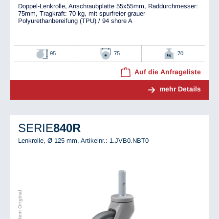
Doppel-Lenkrolle, Anschraubplatte 55x55mm, Raddurchmesser:
75mm, Tragkraft: 70 kg, mit spurfreier grauer
Polyurethanbereifung (TPU) / 94 shore A
95
75
70
Auf die Anfrageliste
mehr Details
SERIE
840R
Lenkrolle, Ø 125 mm,
Artikelnr.: 1.JVB0.NBT0