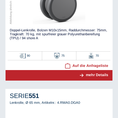
Abbildung ähnlich dem Original
Doppel-Lenkrolle, Bolzen M10x15mm, Raddurchmesser: 75mm,
Tragkraft: 70 kg, mit spurfreier grauer Polyurethanbereifung
(TPU) / 94 shore A
90
75
70
Auf die Anfrageliste
mehr Details
SERIE
551
Lenkrolle, Ø 65 mm,
Artikelnr.: 4.RWA0.DGA0