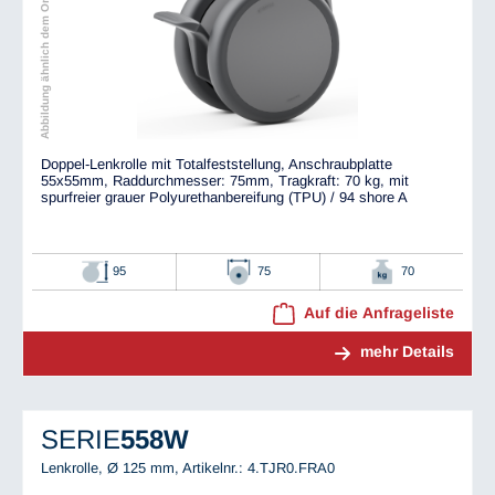
Abbildung ähnlich dem Original
Doppel-Lenkrolle mit Totalfeststellung, Anschraubplatte
55x55mm, Raddurchmesser: 75mm, Tragkraft: 70 kg, mit
spurfreier grauer Polyurethanbereifung (TPU) / 94 shore A
95
75
70
Auf die Anfrageliste
mehr Details
SERIE
558W
Lenkrolle, Ø 125 mm,
Artikelnr.: 4.TJR0.FRA0