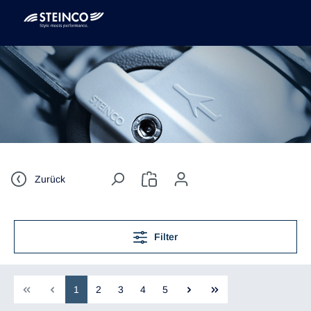
Zurück
Filter
1
2
3
4
5