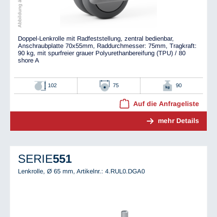
Doppel-Lenkrolle mit Radfeststellung, zentral bedienbar,
Anschraubplatte 70x55mm, Raddurchmesser: 75mm, Tragkraft:
90 kg, mit spurfreier grauer Polyurethanbereifung (TPU) / 80
shore A
102
75
90
Auf die Anfrageliste
mehr Details
SERIE
551
Lenkrolle, Ø 65 mm,
Artikelnr.: 4.RUL0.DGA0