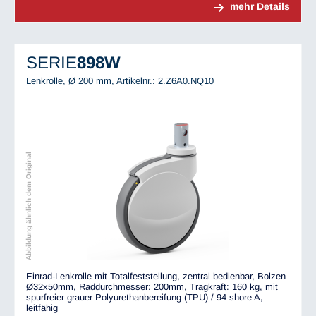
mehr Details
SERIE
898W
Lenkrolle, Ø 200 mm,
Artikelnr.: 2.Z6A0.NQ10
Abbildung ähnlich dem Original
Einrad-Lenkrolle mit Totalfeststellung, zentral bedienbar, Bolzen
Ø32x50mm, Raddurchmesser: 200mm, Tragkraft: 160 kg, mit
spurfreier grauer Polyurethanbereifung (TPU) / 94 shore A,
leitfähig