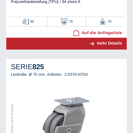
Polyurethanbereifung (TPU) / 94 shore A
90
75
70
Auf die Anfrageliste
mehr Details
SERIE
825
Lenkrolle, Ø 75 mm,
Artikelnr.: 2.K570.N7G0
Abbildung ähnlich dem Original