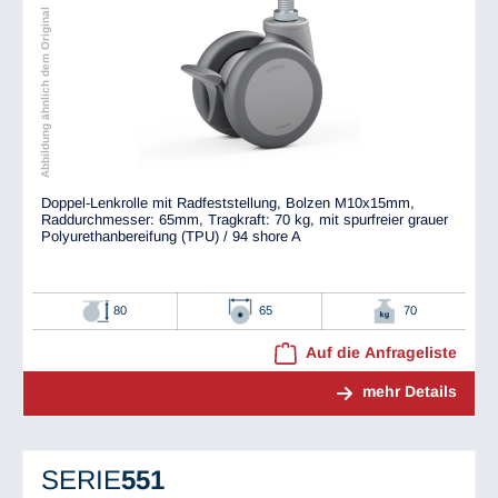
Abbildung ähnlich dem Original
Doppel-Lenkrolle mit Radfeststellung, Bolzen M10x15mm,
Raddurchmesser: 65mm, Tragkraft: 70 kg, mit spurfreier grauer
Polyurethanbereifung (TPU) / 94 shore A
80
65
70
Auf die Anfrageliste
mehr Details
SERIE
551