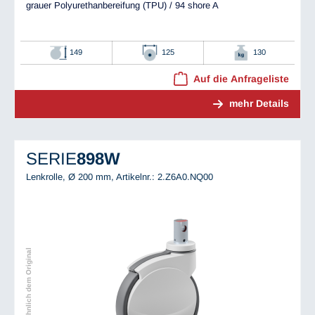
grauer Polyurethanbereifung (TPU) / 94 shore A
149
125
130
Auf die Anfrageliste
mehr Details
SERIE
898W
Lenkrolle, Ø 200 mm,
Artikelnr.: 2.Z6A0.NQ00
Abbildung ähnlich dem Original