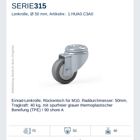
SERIE
315
Lenkrolle, Ø 50 mm,
Artikelnr.: 1.HUA0.C3A0
Abbildung ähnlich dem Original
Einrad-Lenkrolle, Rückenloch für M10, Raddurchmesser: 50mm,
Tragkraft: 40 kg, mit spurfreier grauer thermoplastischer
Bereifung (TPE) / 90 shore A
70
50
40