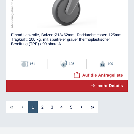
Abbildung ähnlich dem Original
Einrad-Lenkrolle, Bolzen Ø18x62mm, Raddurchmesser: 125mm,
Tragkraft: 100 kg, mit spurfreier grauer thermoplastischer
Bereifung (TPE) / 90 shore A
161
125
100
Auf die Anfrageliste
mehr Details
1
2
3
4
5