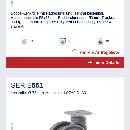
Doppel-Lenkrolle mit Radfeststellung, zentral bedienbar,
Anschraubplatte 58x58mm, Raddurchmesser: 50mm, Tragkraft:
90 kg, mit spurfreier grauer Polyurethanbereifung (TPU) / 94
shore A
69
50
90
Auf die Anfrageliste
mehr Details
SERIE
551
Lenkrolle, Ø 75 mm,
Artikelnr.: 4.S7A0.DLA0