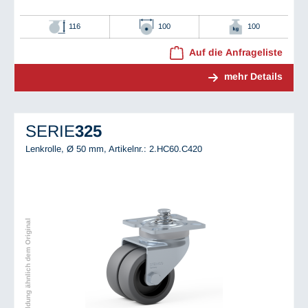
116
100
100
Auf die Anfrageliste
mehr Details
SERIE
325
Lenkrolle, Ø 50 mm,
Artikelnr.: 2.HC60.C420
Abbildung ähnlich dem Original