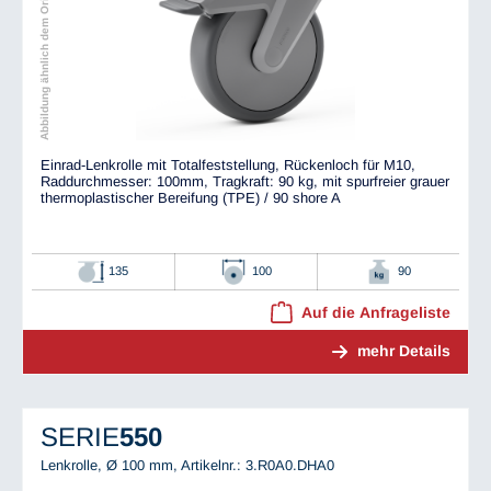
Abbildung ähnlich dem Original
Einrad-Lenkrolle mit Totalfeststellung, Rückenloch für M10,
Raddurchmesser: 100mm, Tragkraft: 90 kg, mit spurfreier grauer
thermoplastischer Bereifung (TPE) / 90 shore A
135
100
90
Auf die Anfrageliste
mehr Details
SERIE
550
Lenkrolle, Ø 100 mm,
Artikelnr.: 3.R0A0.DHA0