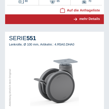
80
65
70
Auf die Anfrageliste
mehr Details
SERIE
551
Lenkrolle, Ø 100 mm,
Artikelnr.: 4.R5A0.DHA0
Abbildung ähnlich dem Original