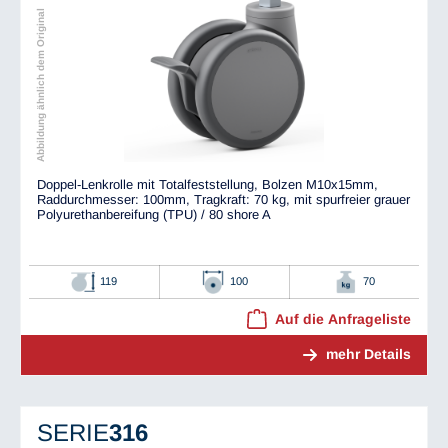
Abbildung ähnlich dem Original
Doppel-Lenkrolle mit Totalfeststellung, Bolzen M10x15mm,
Raddurchmesser: 100mm, Tragkraft: 70 kg, mit spurfreier grauer
Polyurethanbereifung (TPU) / 80 shore A
119
100
70
Auf die Anfrageliste
mehr Details
SERIE
316