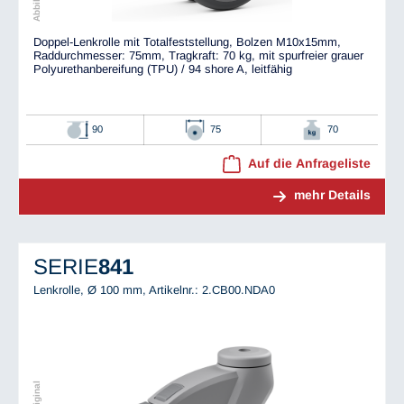
Doppel-Lenkrolle mit Totalfeststellung, Bolzen M10x15mm,
Raddurchmesser: 75mm, Tragkraft: 70 kg, mit spurfreier grauer
Polyurethanbereifung (TPU) / 94 shore A, leitfähig
90
75
70
Auf die Anfrageliste
mehr Details
SERIE
841
Lenkrolle, Ø 100 mm,
Artikelnr.: 2.CB00.NDA0