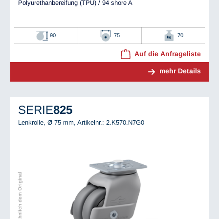
Polyurethanbereifung (TPU) / 94 shore A
90
75
70
Auf die Anfrageliste
mehr Details
SERIE
825
Lenkrolle, Ø 75 mm,
Artikelnr.: 2.K570.N7G0
Abbildung ähnlich dem Original