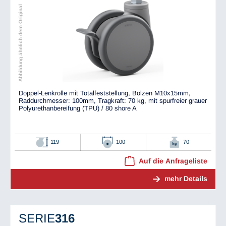
Abbildung ähnlich dem Original
Doppel-Lenkrolle mit Totalfeststellung, Bolzen M10x15mm,
Raddurchmesser: 100mm, Tragkraft: 70 kg, mit spurfreier grauer
Polyurethanbereifung (TPU) / 80 shore A
119
100
70
Auf die Anfrageliste
mehr Details
SERIE
316