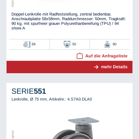
Doppel-Lenkrolle mit Radfeststellung, zentral bedienbar,
Anschraubplatte 58x58mm, Raddurchmesser: 50mm, Tragkraft:
90 kg, mit spurfreier grauer Polyurethanbereifung (TPU) / 94
shore A
69
50
90
Auf die Anfrageliste
mehr Details
SERIE
551
Lenkrolle, Ø 75 mm,
Artikelnr.: 4.S7A0.DLA0