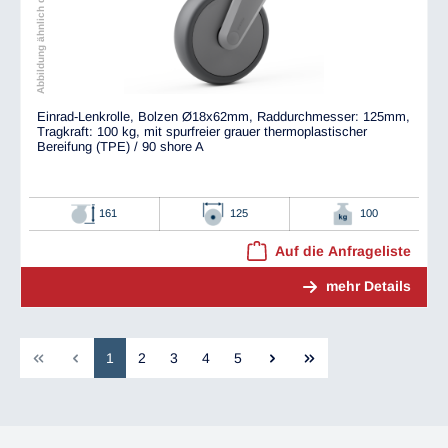
Abbildung ähnlich dem Original
Einrad-Lenkrolle, Bolzen Ø18x62mm, Raddurchmesser: 125mm,
Tragkraft: 100 kg, mit spurfreier grauer thermoplastischer
Bereifung (TPE) / 90 shore A
161
125
100
Auf die Anfrageliste
mehr Details
1
2
3
4
5