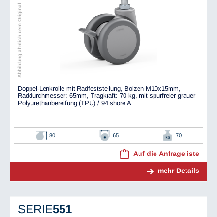
Abbildung ähnlich dem Original
Doppel-Lenkrolle mit Radfeststellung, Bolzen M10x15mm,
Raddurchmesser: 65mm, Tragkraft: 70 kg, mit spurfreier grauer
Polyurethanbereifung (TPU) / 94 shore A
80
65
70
Auf die Anfrageliste
mehr Details
SERIE
551