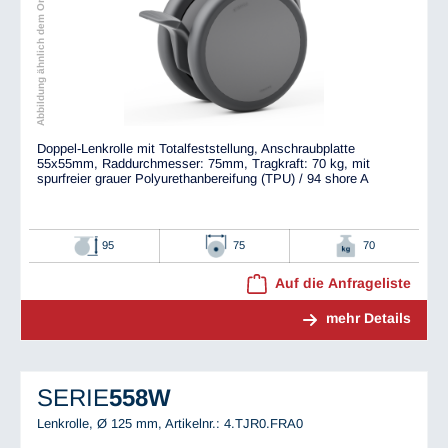
Abbildung ähnlich dem Original
Doppel-Lenkrolle mit Totalfeststellung, Anschraubplatte
55x55mm, Raddurchmesser: 75mm, Tragkraft: 70 kg, mit
spurfreier grauer Polyurethanbereifung (TPU) / 94 shore A
95
75
70
Auf die Anfrageliste
mehr Details
SERIE
558W
Lenkrolle, Ø 125 mm,
Artikelnr.: 4.TJR0.FRA0