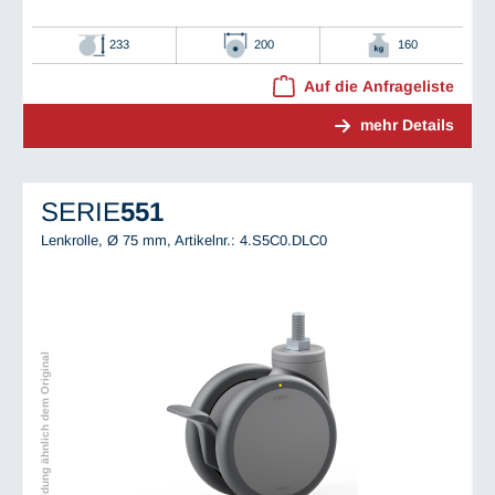
233
200
160
Auf die Anfrageliste
mehr Details
SERIE
551
Lenkrolle, Ø 75 mm,
Artikelnr.: 4.S5C0.DLC0
Abbildung ähnlich dem Original