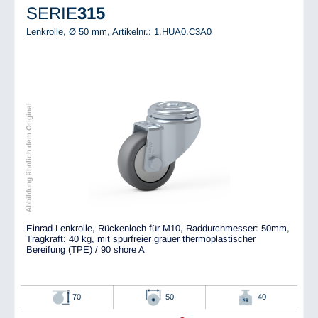
SERIE
315
Lenkrolle, Ø 50 mm,
Artikelnr.: 1.HUA0.C3A0
Abbildung ähnlich dem Original
Einrad-Lenkrolle, Rückenloch für M10, Raddurchmesser: 50mm,
Tragkraft: 40 kg, mit spurfreier grauer thermoplastischer
Bereifung (TPE) / 90 shore A
70
50
40