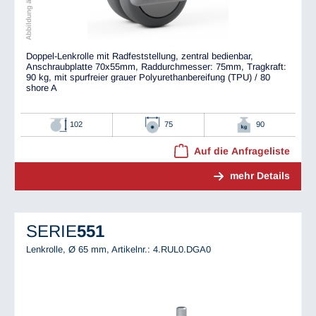
Doppel-Lenkrolle mit Radfeststellung, zentral bedienbar,
Anschraubplatte 70x55mm, Raddurchmesser: 75mm, Tragkraft:
90 kg, mit spurfreier grauer Polyurethanbereifung (TPU) / 80
shore A
102
75
90
Auf die Anfrageliste
mehr Details
SERIE
551
Lenkrolle, Ø 65 mm,
Artikelnr.: 4.RUL0.DGA0