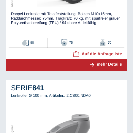
Doppel-Lenkrolle mit Totalfeststellung, Bolzen M10x15mm,
Raddurchmesser: 75mm, Tragkraft: 70 kg, mit spurfreier grauer
Polyurethanbereifung (TPU) / 94 shore A, leitfähig
90
75
70
Auf die Anfrageliste
mehr Details
SERIE
841
Lenkrolle, Ø 100 mm,
Artikelnr.: 2.CB00.NDA0