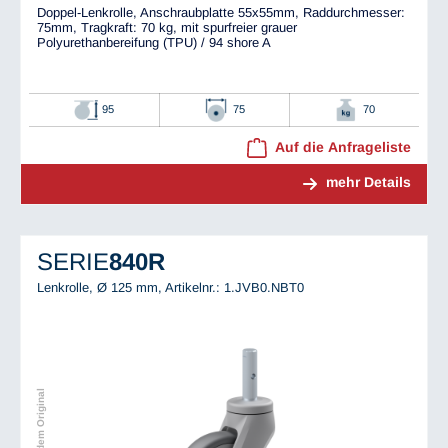
Doppel-Lenkrolle, Anschraubplatte 55x55mm, Raddurchmesser:
75mm, Tragkraft: 70 kg, mit spurfreier grauer
Polyurethanbereifung (TPU) / 94 shore A
95
75
70
Auf die Anfrageliste
mehr Details
SERIE
840R
Lenkrolle, Ø 125 mm,
Artikelnr.: 1.JVB0.NBT0