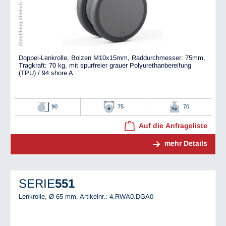
Abbildung ähnlich dem Original
Doppel-Lenkrolle, Bolzen M10x15mm, Raddurchmesser: 75mm,
Tragkraft: 70 kg, mit spurfreier grauer Polyurethanbereifung
(TPU) / 94 shore A
90
75
70
Auf die Anfrageliste
mehr Details
SERIE
551
Lenkrolle, Ø 65 mm,
Artikelnr.: 4.RWA0.DGA0