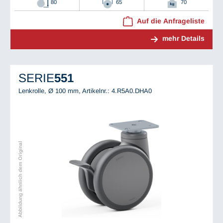
80
65
70
Auf die Anfrageliste
mehr Details
SERIE
551
Lenkrolle, Ø 100 mm,
Artikelnr.: 4.R5A0.DHA0
Abbildung ähnlich dem Original