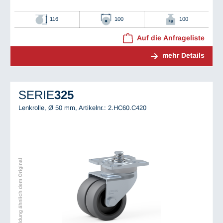
116
100
100
Auf die Anfrageliste
mehr Details
SERIE
325
Lenkrolle, Ø 50 mm,
Artikelnr.: 2.HC60.C420
Abbildung ähnlich dem Original