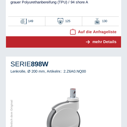
grauer Polyurethanbereifung (TPU) / 94 shore A
149
125
130
Auf die Anfrageliste
mehr Details
SERIE
898W
Lenkrolle, Ø 200 mm,
Artikelnr.: 2.Z6A0.NQ00
Abbildung ähnlich dem Original