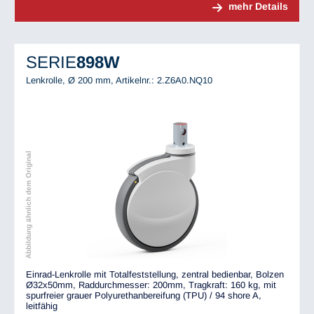
mehr Details
SERIE
898W
Lenkrolle, Ø 200 mm,
Artikelnr.: 2.Z6A0.NQ10
Abbildung ähnlich dem Original
Einrad-Lenkrolle mit Totalfeststellung, zentral bedienbar, Bolzen
Ø32x50mm, Raddurchmesser: 200mm, Tragkraft: 160 kg, mit
spurfreier grauer Polyurethanbereifung (TPU) / 94 shore A,
leitfähig