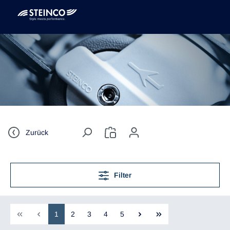
Zurück
Filter
1
2
3
4
5