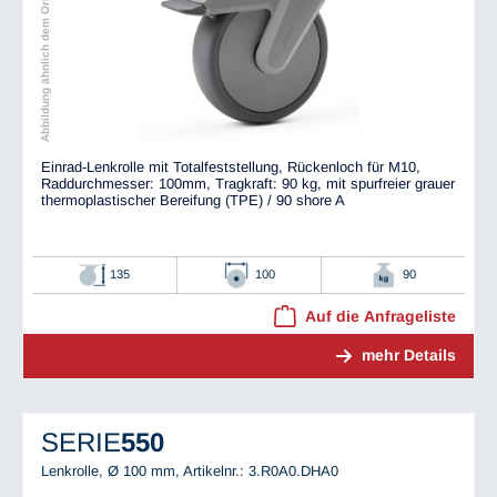
Abbildung ähnlich dem Original
Einrad-Lenkrolle mit Totalfeststellung, Rückenloch für M10,
Raddurchmesser: 100mm, Tragkraft: 90 kg, mit spurfreier grauer
thermoplastischer Bereifung (TPE) / 90 shore A
135
100
90
Auf die Anfrageliste
mehr Details
SERIE
550
Lenkrolle, Ø 100 mm,
Artikelnr.: 3.R0A0.DHA0