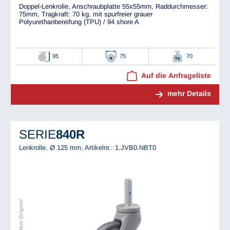
Doppel-Lenkrolle, Anschraubplatte 55x55mm, Raddurchmesser:
75mm, Tragkraft: 70 kg, mit spurfreier grauer
Polyurethanbereifung (TPU) / 94 shore A
95
75
70
Auf die Anfrageliste
mehr Details
SERIE
840R
Lenkrolle, Ø 125 mm,
Artikelnr.: 1.JVB0.NBT0