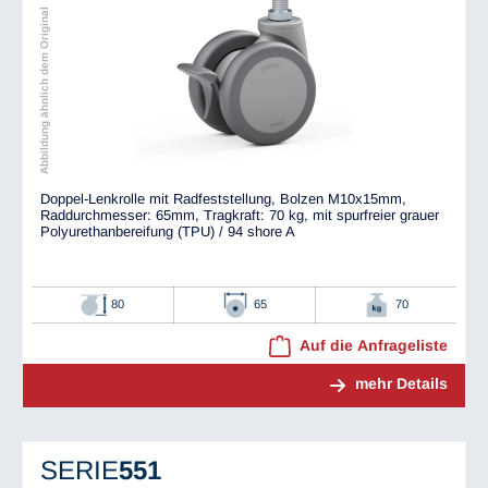
Abbildung ähnlich dem Original
Doppel-Lenkrolle mit Radfeststellung, Bolzen M10x15mm,
Raddurchmesser: 65mm, Tragkraft: 70 kg, mit spurfreier grauer
Polyurethanbereifung (TPU) / 94 shore A
80
65
70
Auf die Anfrageliste
mehr Details
SERIE
551