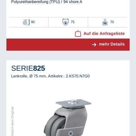
Polyurethanbereifung (TPU) / 94 shore A
90
75
70
Auf die Anfrageliste
mehr Details
SERIE
825
Lenkrolle, Ø 75 mm,
Artikelnr.: 2.K570.N7G0
Abbildung ähnlich dem Original