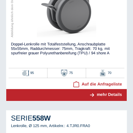
Abbildung ähnlich dem Original
Doppel-Lenkrolle mit Totalfeststellung, Anschraubplatte
55x55mm, Raddurchmesser: 75mm, Tragkraft: 70 kg, mit
spurfreier grauer Polyurethanbereifung (TPU) / 94 shore A
95
75
70
Auf die Anfrageliste
mehr Details
SERIE
558W
Lenkrolle, Ø 125 mm,
Artikelnr.: 4.TJR0.FRA0