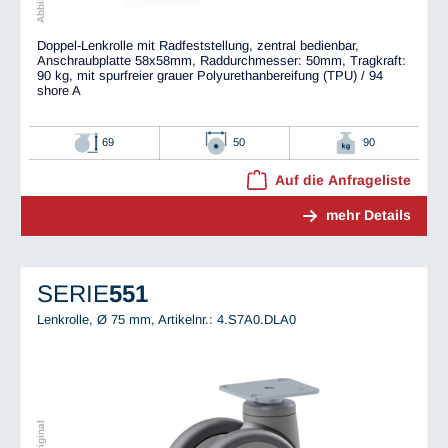
Doppel-Lenkrolle mit Radfeststellung, zentral bedienbar,
Anschraubplatte 58x58mm, Raddurchmesser: 50mm, Tragkraft:
90 kg, mit spurfreier grauer Polyurethanbereifung (TPU) / 94
shore A
69
50
90
Auf die Anfrageliste
mehr Details
SERIE
551
Lenkrolle, Ø 75 mm,
Artikelnr.: 4.S7A0.DLA0