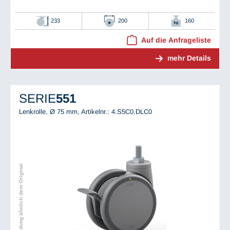
233
200
160
Auf die Anfrageliste
mehr Details
SERIE
551
Lenkrolle, Ø 75 mm,
Artikelnr.: 4.S5C0.DLC0
Abbildung ähnlich dem Original