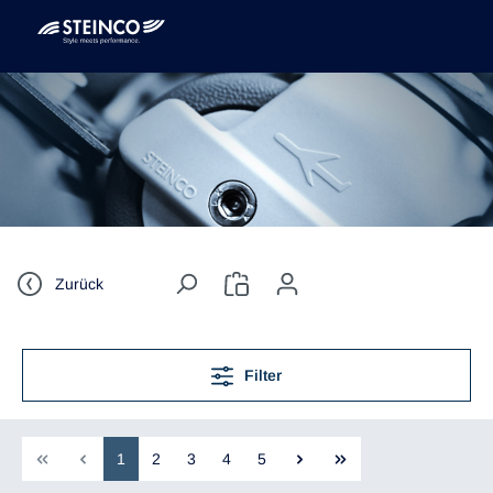
Zurück
Filter
1
2
3
4
5