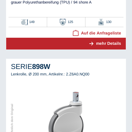
grauer Polyurethanbereifung (TPU) / 94 shore A
149
125
130
Auf die Anfrageliste
mehr Details
SERIE
898W
Lenkrolle, Ø 200 mm,
Artikelnr.: 2.Z6A0.NQ00
Abbildung ähnlich dem Original