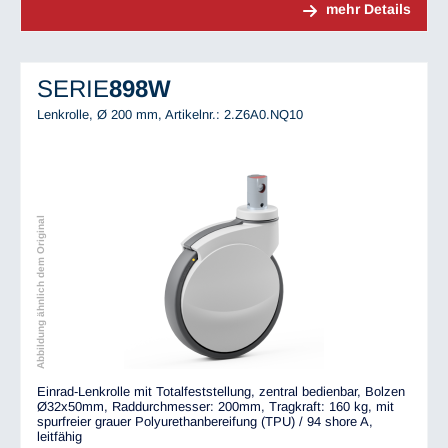
mehr Details
SERIE
898W
Lenkrolle, Ø 200 mm,
Artikelnr.: 2.Z6A0.NQ10
Abbildung ähnlich dem Original
Einrad-Lenkrolle mit Totalfeststellung, zentral bedienbar, Bolzen
Ø32x50mm, Raddurchmesser: 200mm, Tragkraft: 160 kg, mit
spurfreier grauer Polyurethanbereifung (TPU) / 94 shore A,
leitfähig