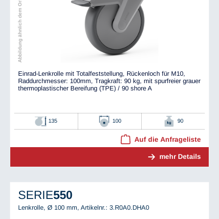
Abbildung ähnlich dem Original
Einrad-Lenkrolle mit Totalfeststellung, Rückenloch für M10,
Raddurchmesser: 100mm, Tragkraft: 90 kg, mit spurfreier grauer
thermoplastischer Bereifung (TPE) / 90 shore A
135
100
90
Auf die Anfrageliste
mehr Details
SERIE
550
Lenkrolle, Ø 100 mm,
Artikelnr.: 3.R0A0.DHA0