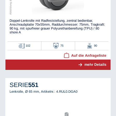
Doppel-Lenkrolle mit Radfeststellung, zentral bedienbar,
Anschraubplatte 70x55mm, Raddurchmesser: 75mm, Tragkraft:
90 kg, mit spurfreier grauer Polyurethanbereifung (TPU) / 80
shore A
102
75
90
Auf die Anfrageliste
mehr Details
SERIE
551
Lenkrolle, Ø 65 mm,
Artikelnr.: 4.RUL0.DGA0