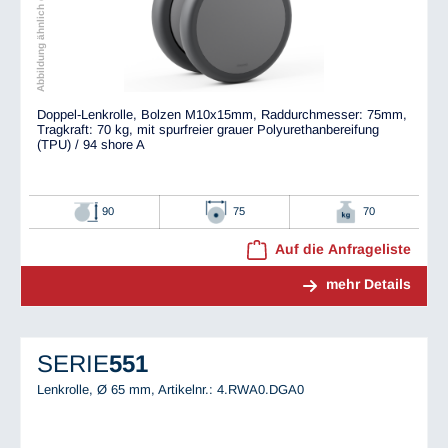
Abbildung ähnlich dem Original
Doppel-Lenkrolle, Bolzen M10x15mm, Raddurchmesser: 75mm,
Tragkraft: 70 kg, mit spurfreier grauer Polyurethanbereifung
(TPU) / 94 shore A
90
75
70
Auf die Anfrageliste
mehr Details
SERIE
551
Lenkrolle, Ø 65 mm,
Artikelnr.: 4.RWA0.DGA0