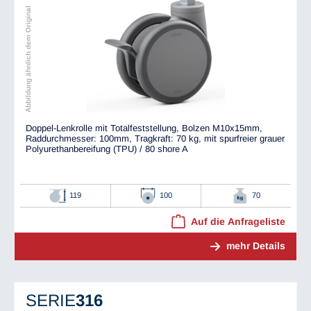
Abbildung ähnlich dem Original
Doppel-Lenkrolle mit Totalfeststellung, Bolzen M10x15mm,
Raddurchmesser: 100mm, Tragkraft: 70 kg, mit spurfreier grauer
Polyurethanbereifung (TPU) / 80 shore A
119
100
70
Auf die Anfrageliste
mehr Details
SERIE
316