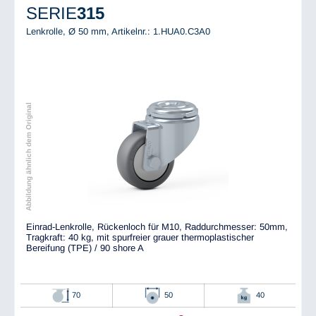
SERIE
315
Lenkrolle, Ø 50 mm,
Artikelnr.: 1.HUA0.C3A0
Abbildung ähnlich dem Original
Einrad-Lenkrolle, Rückenloch für M10, Raddurchmesser: 50mm,
Tragkraft: 40 kg, mit spurfreier grauer thermoplastischer
Bereifung (TPE) / 90 shore A
70
50
40