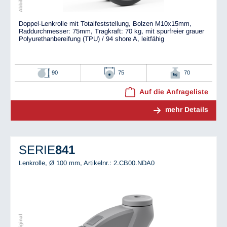
Doppel-Lenkrolle mit Totalfeststellung, Bolzen M10x15mm,
Raddurchmesser: 75mm, Tragkraft: 70 kg, mit spurfreier grauer
Polyurethanbereifung (TPU) / 94 shore A, leitfähig
90
75
70
Auf die Anfrageliste
mehr Details
SERIE
841
Lenkrolle, Ø 100 mm,
Artikelnr.: 2.CB00.NDA0