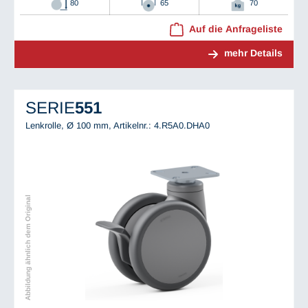
80
65
70
Auf die Anfrageliste
mehr Details
SERIE
551
Lenkrolle, Ø 100 mm,
Artikelnr.: 4.R5A0.DHA0
Abbildung ähnlich dem Original