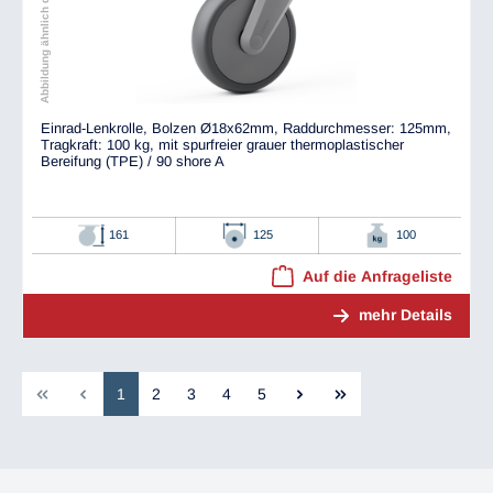
Abbildung ähnlich dem Original
Einrad-Lenkrolle, Bolzen Ø18x62mm, Raddurchmesser: 125mm,
Tragkraft: 100 kg, mit spurfreier grauer thermoplastischer
Bereifung (TPE) / 90 shore A
161
125
100
Auf die Anfrageliste
mehr Details
1
2
3
4
5