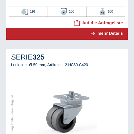
116
100
100
Auf die Anfrageliste
mehr Details
SERIE
325
Lenkrolle, Ø 50 mm,
Artikelnr.: 2.HC60.C420
Abbildung ähnlich dem Original