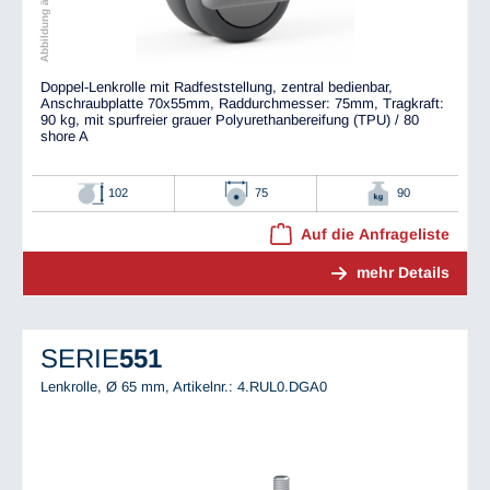
Doppel-Lenkrolle mit Radfeststellung, zentral bedienbar,
Anschraubplatte 70x55mm, Raddurchmesser: 75mm, Tragkraft:
90 kg, mit spurfreier grauer Polyurethanbereifung (TPU) / 80
shore A
102
75
90
Auf die Anfrageliste
mehr Details
SERIE
551
Lenkrolle, Ø 65 mm,
Artikelnr.: 4.RUL0.DGA0