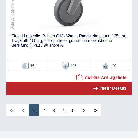
Abbildung ähnlich dem Original
Einrad-Lenkrolle, Bolzen Ø18x62mm, Raddurchmesser: 125mm,
Tragkraft: 100 kg, mit spurfreier grauer thermoplastischer
Bereifung (TPE) / 90 shore A
161
125
100
Auf die Anfrageliste
mehr Details
1
2
3
4
5