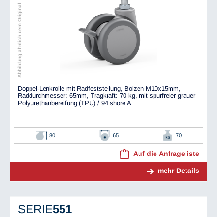
Abbildung ähnlich dem Original
Doppel-Lenkrolle mit Radfeststellung, Bolzen M10x15mm,
Raddurchmesser: 65mm, Tragkraft: 70 kg, mit spurfreier grauer
Polyurethanbereifung (TPU) / 94 shore A
80
65
70
Auf die Anfrageliste
mehr Details
SERIE
551