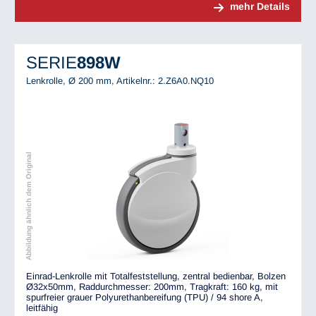
mehr Details
SERIE
898W
Lenkrolle, Ø 200 mm,
Artikelnr.: 2.Z6A0.NQ10
Abbildung ähnlich dem Original
Einrad-Lenkrolle mit Totalfeststellung, zentral bedienbar, Bolzen
Ø32x50mm, Raddurchmesser: 200mm, Tragkraft: 160 kg, mit
spurfreier grauer Polyurethanbereifung (TPU) / 94 shore A,
leitfähig