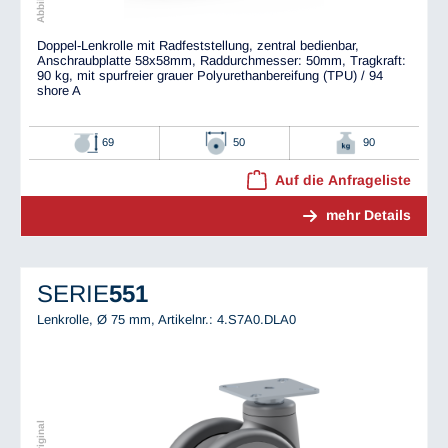
Doppel-Lenkrolle mit Radfeststellung, zentral bedienbar,
Anschraubplatte 58x58mm, Raddurchmesser: 50mm, Tragkraft:
90 kg, mit spurfreier grauer Polyurethanbereifung (TPU) / 94
shore A
69
50
90
Auf die Anfrageliste
mehr Details
SERIE
551
Lenkrolle, Ø 75 mm,
Artikelnr.: 4.S7A0.DLA0