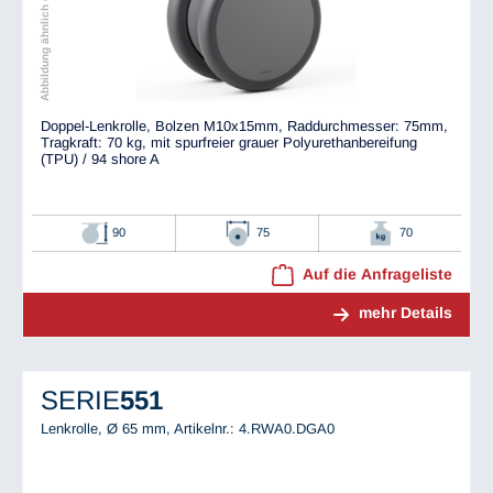
Abbildung ähnlich dem Original
Doppel-Lenkrolle, Bolzen M10x15mm, Raddurchmesser: 75mm,
Tragkraft: 70 kg, mit spurfreier grauer Polyurethanbereifung
(TPU) / 94 shore A
90
75
70
Auf die Anfrageliste
mehr Details
SERIE
551
Lenkrolle, Ø 65 mm,
Artikelnr.: 4.RWA0.DGA0