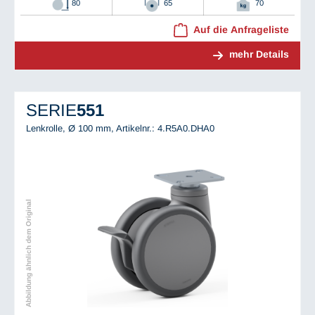
80
65
70
Auf die Anfrageliste
mehr Details
SERIE
551
Lenkrolle, Ø 100 mm,
Artikelnr.: 4.R5A0.DHA0
Abbildung ähnlich dem Original