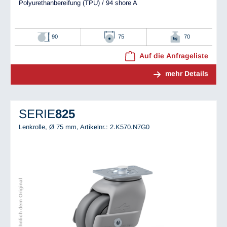
Polyurethanbereifung (TPU) / 94 shore A
90
75
70
Auf die Anfrageliste
mehr Details
SERIE
825
Lenkrolle, Ø 75 mm,
Artikelnr.: 2.K570.N7G0
Abbildung ähnlich dem Original