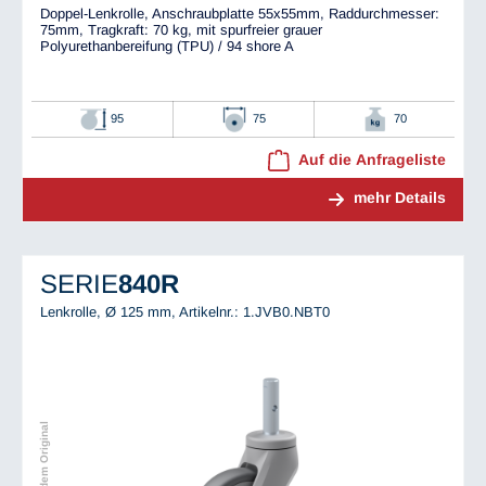
Doppel-Lenkrolle, Anschraubplatte 55x55mm, Raddurchmesser:
75mm, Tragkraft: 70 kg, mit spurfreier grauer
Polyurethanbereifung (TPU) / 94 shore A
95
75
70
Auf die Anfrageliste
mehr Details
SERIE
840R
Lenkrolle, Ø 125 mm,
Artikelnr.: 1.JVB0.NBT0