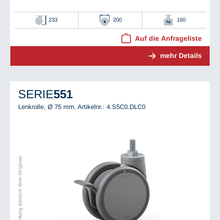
233
200
160
Auf die Anfrageliste
mehr Details
SERIE
551
Lenkrolle, Ø 75 mm,
Artikelnr.: 4.S5C0.DLC0
Abbildung ähnlich dem Original