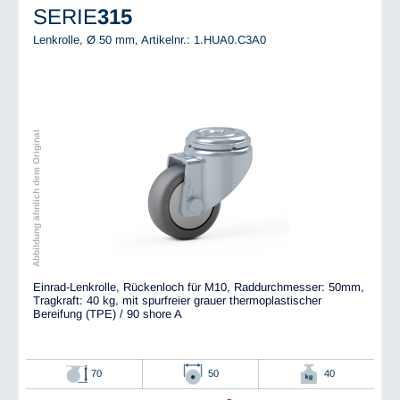
SERIE
315
Lenkrolle, Ø 50 mm,
Artikelnr.: 1.HUA0.C3A0
Abbildung ähnlich dem Original
Einrad-Lenkrolle, Rückenloch für M10, Raddurchmesser: 50mm,
Tragkraft: 40 kg, mit spurfreier grauer thermoplastischer
Bereifung (TPE) / 90 shore A
70
50
40