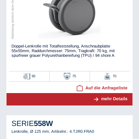
Abbildung ähnlich dem Original
Doppel-Lenkrolle mit Totalfeststellung, Anschraubplatte
55x55mm, Raddurchmesser: 75mm, Tragkraft: 70 kg, mit
spurfreier grauer Polyurethanbereifung (TPU) / 94 shore A
95
75
70
Auf die Anfrageliste
mehr Details
SERIE
558W
Lenkrolle, Ø 125 mm,
Artikelnr.: 4.TJR0.FRA0