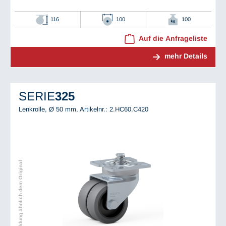
116
100
100
Auf die Anfrageliste
mehr Details
SERIE
325
Lenkrolle, Ø 50 mm,
Artikelnr.: 2.HC60.C420
Abbildung ähnlich dem Original