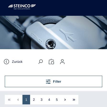
Zurück
Filter
1
2
3
4
5