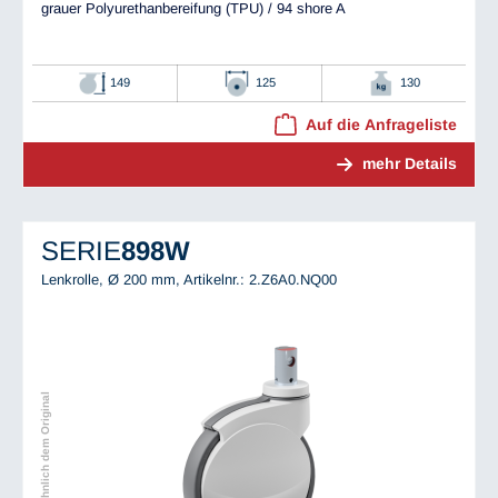
grauer Polyurethanbereifung (TPU) / 94 shore A
149
125
130
Auf die Anfrageliste
mehr Details
SERIE
898W
Lenkrolle, Ø 200 mm,
Artikelnr.: 2.Z6A0.NQ00
Abbildung ähnlich dem Original