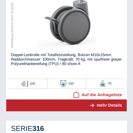
Abbildung ähnlich dem Original
Doppel-Lenkrolle mit Totalfeststellung, Bolzen M10x15mm,
Raddurchmesser: 100mm, Tragkraft: 70 kg, mit spurfreier grauer
Polyurethanbereifung (TPU) / 80 shore A
119
100
70
Auf die Anfrageliste
mehr Details
SERIE
316