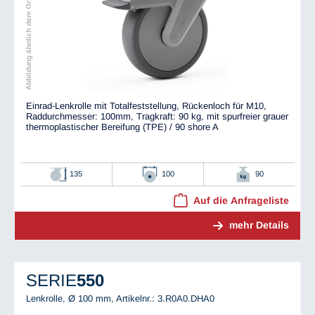
Abbildung ähnlich dem Original
Einrad-Lenkrolle mit Totalfeststellung, Rückenloch für M10,
Raddurchmesser: 100mm, Tragkraft: 90 kg, mit spurfreier grauer
thermoplastischer Bereifung (TPE) / 90 shore A
135
100
90
Auf die Anfrageliste
mehr Details
SERIE
550
Lenkrolle, Ø 100 mm,
Artikelnr.: 3.R0A0.DHA0