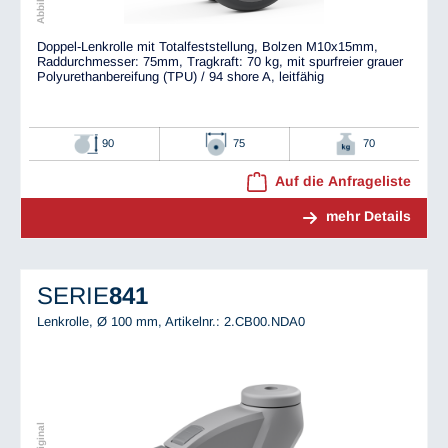
Doppel-Lenkrolle mit Totalfeststellung, Bolzen M10x15mm,
Raddurchmesser: 75mm, Tragkraft: 70 kg, mit spurfreier grauer
Polyurethanbereifung (TPU) / 94 shore A, leitfähig
90
75
70
Auf die Anfrageliste
mehr Details
SERIE
841
Lenkrolle, Ø 100 mm,
Artikelnr.: 2.CB00.NDA0