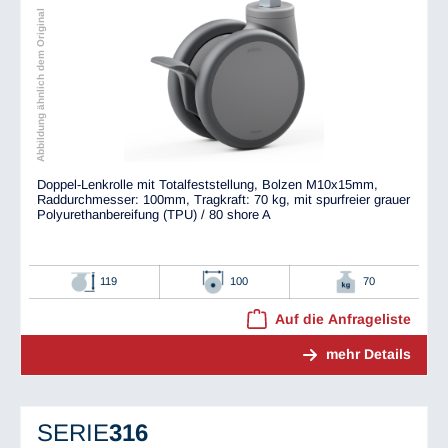
Abbildung ähnlich dem Original
Doppel-Lenkrolle mit Totalfeststellung, Bolzen M10x15mm,
Raddurchmesser: 100mm, Tragkraft: 70 kg, mit spurfreier grauer
Polyurethanbereifung (TPU) / 80 shore A
119
100
70
Auf die Anfrageliste
mehr Details
SERIE
316