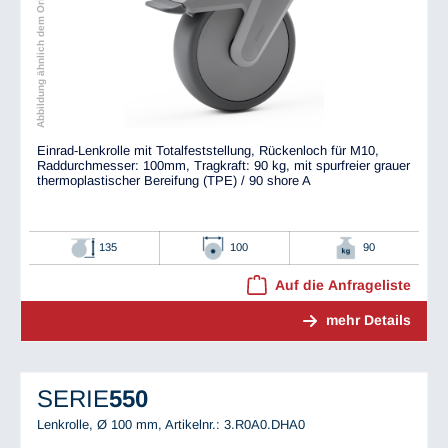
Abbildung ähnlich dem Original
Einrad-Lenkrolle mit Totalfeststellung, Rückenloch für M10,
Raddurchmesser: 100mm, Tragkraft: 90 kg, mit spurfreier grauer
thermoplastischer Bereifung (TPE) / 90 shore A
135
100
90
Auf die Anfrageliste
mehr Details
SERIE
550
Lenkrolle, Ø 100 mm,
Artikelnr.: 3.R0A0.DHA0