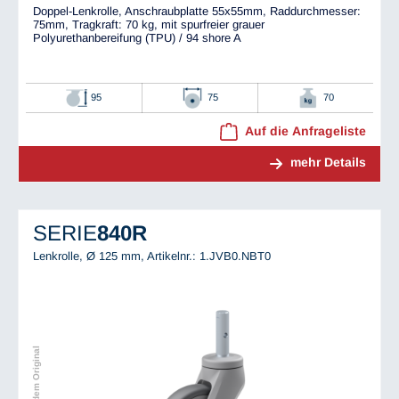
Doppel-Lenkrolle, Anschraubplatte 55x55mm, Raddurchmesser:
75mm, Tragkraft: 70 kg, mit spurfreier grauer
Polyurethanbereifung (TPU) / 94 shore A
95
75
70
Auf die Anfrageliste
mehr Details
SERIE
840R
Lenkrolle, Ø 125 mm,
Artikelnr.: 1.JVB0.NBT0