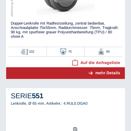
Doppel-Lenkrolle mit Radfeststellung, zentral bedienbar,
Anschraubplatte 70x55mm, Raddurchmesser: 75mm, Tragkraft:
90 kg, mit spurfreier grauer Polyurethanbereifung (TPU) / 80
shore A
102
75
90
Auf die Anfrageliste
mehr Details
SERIE
551
Lenkrolle, Ø 65 mm,
Artikelnr.: 4.RUL0.DGA0