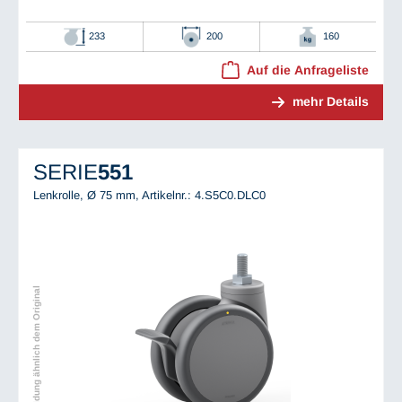
233
200
160
Auf die Anfrageliste
mehr Details
SERIE
551
Lenkrolle, Ø 75 mm,
Artikelnr.: 4.S5C0.DLC0
Abbildung ähnlich dem Original