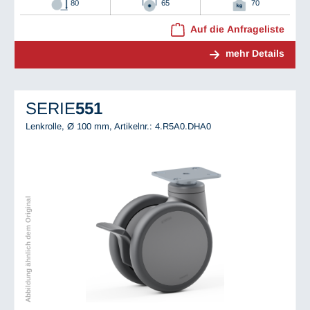
80
65
70
Auf die Anfrageliste
mehr Details
SERIE
551
Lenkrolle, Ø 100 mm,
Artikelnr.: 4.R5A0.DHA0
Abbildung ähnlich dem Original