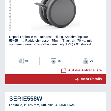
Abbildung ähnlich dem Original
Doppel-Lenkrolle mit Totalfeststellung, Anschraubplatte
55x55mm, Raddurchmesser: 75mm, Tragkraft: 70 kg, mit
spurfreier grauer Polyurethanbereifung (TPU) / 94 shore A
95
75
70
Auf die Anfrageliste
mehr Details
SERIE
558W
Lenkrolle, Ø 125 mm,
Artikelnr.: 4.TJR0.FRA0