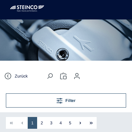
Zurück
Filter
1
2
3
4
5