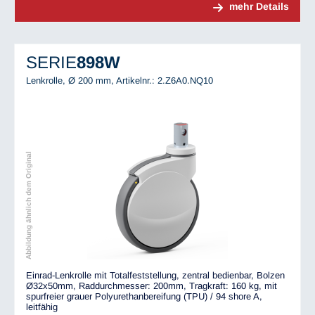
mehr Details
SERIE
898W
Lenkrolle, Ø 200 mm,
Artikelnr.: 2.Z6A0.NQ10
Abbildung ähnlich dem Original
Einrad-Lenkrolle mit Totalfeststellung, zentral bedienbar, Bolzen
Ø32x50mm, Raddurchmesser: 200mm, Tragkraft: 160 kg, mit
spurfreier grauer Polyurethanbereifung (TPU) / 94 shore A,
leitfähig