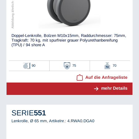
Abbildung ähnlich dem Original
Doppel-Lenkrolle, Bolzen M10x15mm, Raddurchmesser: 75mm,
Tragkraft: 70 kg, mit spurfreier grauer Polyurethanbereifung
(TPU) / 94 shore A
90
75
70
Auf die Anfrageliste
mehr Details
SERIE
551
Lenkrolle, Ø 65 mm,
Artikelnr.: 4.RWA0.DGA0