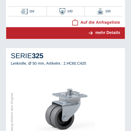
116
100
100
Auf die Anfrageliste
mehr Details
SERIE
325
Lenkrolle, Ø 50 mm,
Artikelnr.: 2.HC60.C420
Abbildung ähnlich dem Original