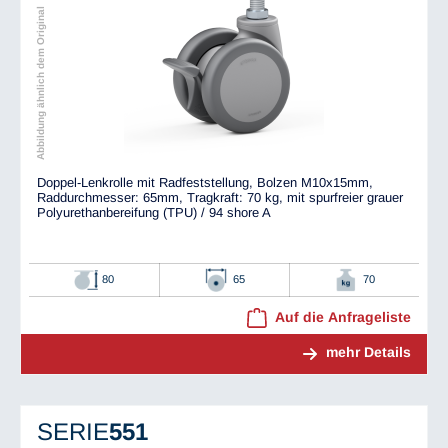
Abbildung ähnlich dem Original
Doppel-Lenkrolle mit Radfeststellung, Bolzen M10x15mm,
Raddurchmesser: 65mm, Tragkraft: 70 kg, mit spurfreier grauer
Polyurethanbereifung (TPU) / 94 shore A
80
65
70
Auf die Anfrageliste
mehr Details
SERIE
551