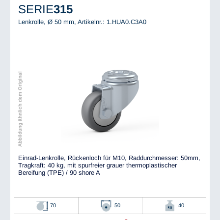
SERIE
315
Lenkrolle, Ø 50 mm,
Artikelnr.: 1.HUA0.C3A0
Abbildung ähnlich dem Original
Einrad-Lenkrolle, Rückenloch für M10, Raddurchmesser: 50mm,
Tragkraft: 40 kg, mit spurfreier grauer thermoplastischer
Bereifung (TPE) / 90 shore A
70
50
40