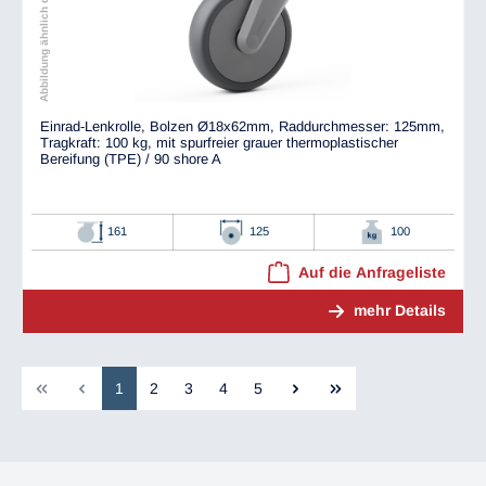
Abbildung ähnlich dem Original
Einrad-Lenkrolle, Bolzen Ø18x62mm, Raddurchmesser: 125mm,
Tragkraft: 100 kg, mit spurfreier grauer thermoplastischer
Bereifung (TPE) / 90 shore A
161
125
100
Auf die Anfrageliste
mehr Details
1
2
3
4
5