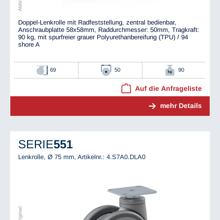
Doppel-Lenkrolle mit Radfeststellung, zentral bedienbar,
Anschraubplatte 58x58mm, Raddurchmesser: 50mm, Tragkraft:
90 kg, mit spurfreier grauer Polyurethanbereifung (TPU) / 94
shore A
69
50
90
Auf die Anfrageliste
mehr Details
SERIE
551
Lenkrolle, Ø 75 mm,
Artikelnr.: 4.S7A0.DLA0