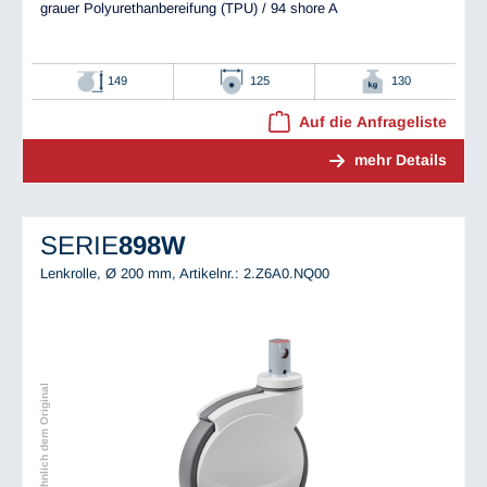
grauer Polyurethanbereifung (TPU) / 94 shore A
149
125
130
Auf die Anfrageliste
mehr Details
SERIE
898W
Lenkrolle, Ø 200 mm,
Artikelnr.: 2.Z6A0.NQ00
Abbildung ähnlich dem Original