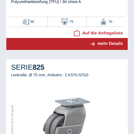
Polyurethanbereifung (TPU) / 94 shore A
90
75
70
Auf die Anfrageliste
mehr Details
SERIE
825
Lenkrolle, Ø 75 mm,
Artikelnr.: 2.K570.N7G0
Abbildung ähnlich dem Original