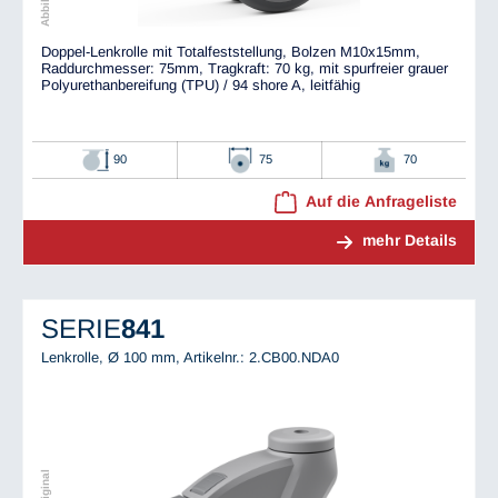
Doppel-Lenkrolle mit Totalfeststellung, Bolzen M10x15mm,
Raddurchmesser: 75mm, Tragkraft: 70 kg, mit spurfreier grauer
Polyurethanbereifung (TPU) / 94 shore A, leitfähig
90
75
70
Auf die Anfrageliste
mehr Details
SERIE
841
Lenkrolle, Ø 100 mm,
Artikelnr.: 2.CB00.NDA0