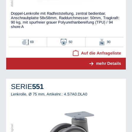
Doppel-Lenkrolle mit Radfeststellung, zentral bedienbar,
Anschraubplatte 58x58mm, Raddurchmesser: 50mm, Tragkraft:
90 kg, mit spurfreier grauer Polyurethanbereifung (TPU) / 94
shore A
69
50
90
Auf die Anfrageliste
mehr Details
SERIE
551
Lenkrolle, Ø 75 mm,
Artikelnr.: 4.S7A0.DLA0