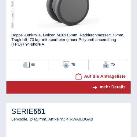
Abbildung ähnlich dem Original
Doppel-Lenkrolle, Bolzen M10x15mm, Raddurchmesser: 75mm,
Tragkraft: 70 kg, mit spurfreier grauer Polyurethanbereifung
(TPU) / 94 shore A
90
75
70
Auf die Anfrageliste
mehr Details
SERIE
551
Lenkrolle, Ø 65 mm,
Artikelnr.: 4.RWA0.DGA0