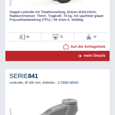
Doppel-Lenkrolle mit Totalfeststellung, Bolzen M10x15mm,
Raddurchmesser: 75mm, Tragkraft: 70 kg, mit spurfreier grauer
Polyurethanbereifung (TPU) / 94 shore A, leitfähig
90
75
70
Auf die Anfrageliste
mehr Details
SERIE
841
Lenkrolle, Ø 100 mm,
Artikelnr.: 2.CB00.NDA0