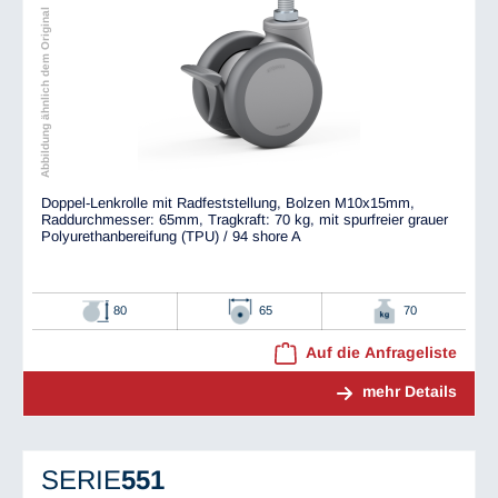
Abbildung ähnlich dem Original
Doppel-Lenkrolle mit Radfeststellung, Bolzen M10x15mm,
Raddurchmesser: 65mm, Tragkraft: 70 kg, mit spurfreier grauer
Polyurethanbereifung (TPU) / 94 shore A
80
65
70
Auf die Anfrageliste
mehr Details
SERIE
551