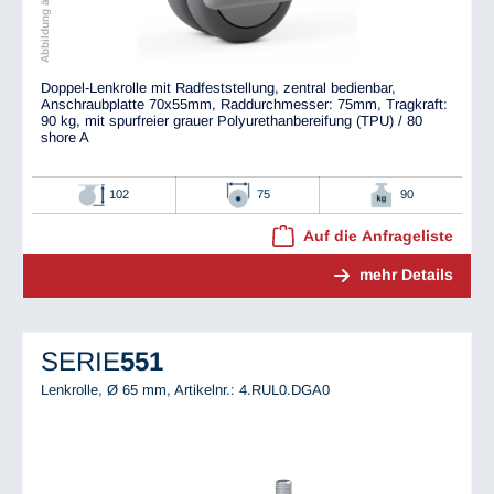
Doppel-Lenkrolle mit Radfeststellung, zentral bedienbar,
Anschraubplatte 70x55mm, Raddurchmesser: 75mm, Tragkraft:
90 kg, mit spurfreier grauer Polyurethanbereifung (TPU) / 80
shore A
102
75
90
Auf die Anfrageliste
mehr Details
SERIE
551
Lenkrolle, Ø 65 mm,
Artikelnr.: 4.RUL0.DGA0