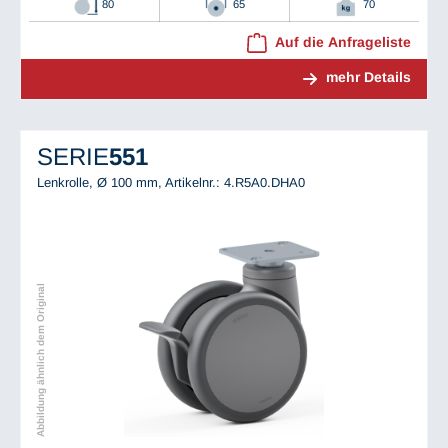
80
65
70
Auf die Anfrageliste
mehr Details
SERIE
551
Lenkrolle, Ø 100 mm,
Artikelnr.: 4.R5A0.DHA0
Abbildung ähnlich dem Original