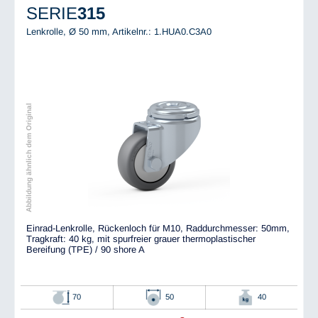
SERIE
315
Lenkrolle, Ø 50 mm,
Artikelnr.: 1.HUA0.C3A0
Abbildung ähnlich dem Original
Einrad-Lenkrolle, Rückenloch für M10, Raddurchmesser: 50mm,
Tragkraft: 40 kg, mit spurfreier grauer thermoplastischer
Bereifung (TPE) / 90 shore A
70
50
40