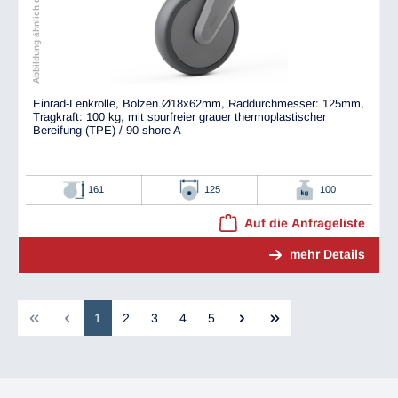
Abbildung ähnlich dem Original
Einrad-Lenkrolle, Bolzen Ø18x62mm, Raddurchmesser: 125mm,
Tragkraft: 100 kg, mit spurfreier grauer thermoplastischer
Bereifung (TPE) / 90 shore A
161
125
100
Auf die Anfrageliste
mehr Details
1
2
3
4
5