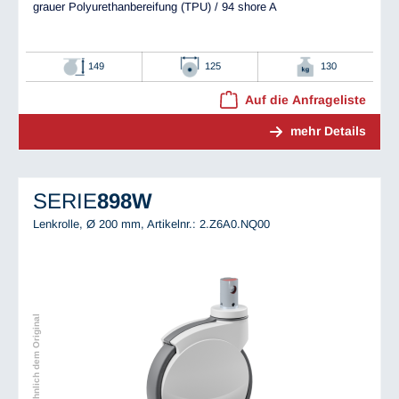
grauer Polyurethanbereifung (TPU) / 94 shore A
149
125
130
Auf die Anfrageliste
mehr Details
SERIE
898W
Lenkrolle, Ø 200 mm,
Artikelnr.: 2.Z6A0.NQ00
Abbildung ähnlich dem Original