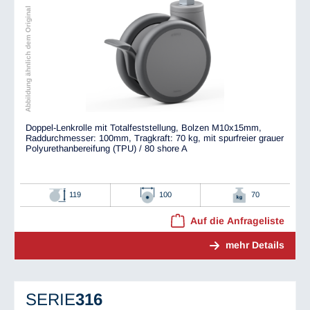
Abbildung ähnlich dem Original
Doppel-Lenkrolle mit Totalfeststellung, Bolzen M10x15mm,
Raddurchmesser: 100mm, Tragkraft: 70 kg, mit spurfreier grauer
Polyurethanbereifung (TPU) / 80 shore A
119
100
70
Auf die Anfrageliste
mehr Details
SERIE
316