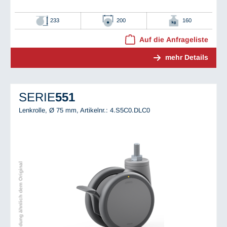
233
200
160
Auf die Anfrageliste
mehr Details
SERIE
551
Lenkrolle, Ø 75 mm,
Artikelnr.: 4.S5C0.DLC0
Abbildung ähnlich dem Original