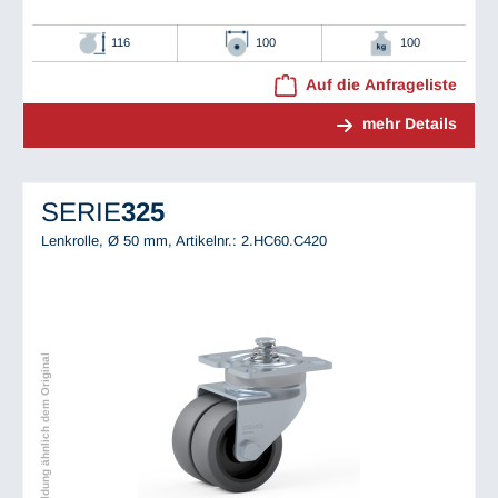
116
100
100
Auf die Anfrageliste
mehr Details
SERIE
325
Lenkrolle, Ø 50 mm,
Artikelnr.: 2.HC60.C420
Abbildung ähnlich dem Original