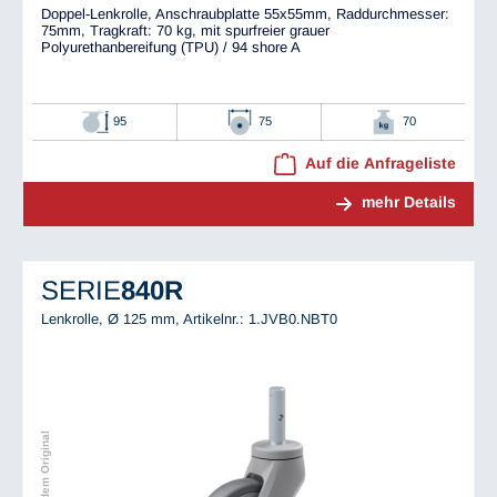
Doppel-Lenkrolle, Anschraubplatte 55x55mm, Raddurchmesser:
75mm, Tragkraft: 70 kg, mit spurfreier grauer
Polyurethanbereifung (TPU) / 94 shore A
95
75
70
Auf die Anfrageliste
mehr Details
SERIE
840R
Lenkrolle, Ø 125 mm,
Artikelnr.: 1.JVB0.NBT0