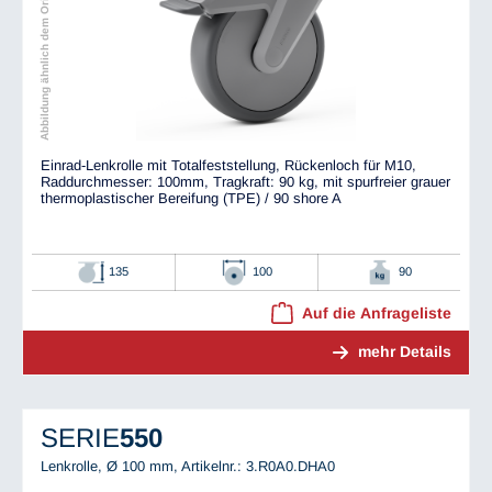
Abbildung ähnlich dem Original
Einrad-Lenkrolle mit Totalfeststellung, Rückenloch für M10,
Raddurchmesser: 100mm, Tragkraft: 90 kg, mit spurfreier grauer
thermoplastischer Bereifung (TPE) / 90 shore A
135
100
90
Auf die Anfrageliste
mehr Details
SERIE
550
Lenkrolle, Ø 100 mm,
Artikelnr.: 3.R0A0.DHA0