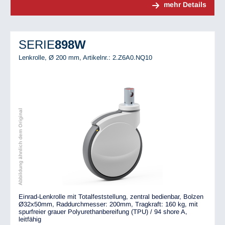
mehr Details
SERIE
898W
Lenkrolle, Ø 200 mm,
Artikelnr.: 2.Z6A0.NQ10
Abbildung ähnlich dem Original
Einrad-Lenkrolle mit Totalfeststellung, zentral bedienbar, Bolzen
Ø32x50mm, Raddurchmesser: 200mm, Tragkraft: 160 kg, mit
spurfreier grauer Polyurethanbereifung (TPU) / 94 shore A,
leitfähig