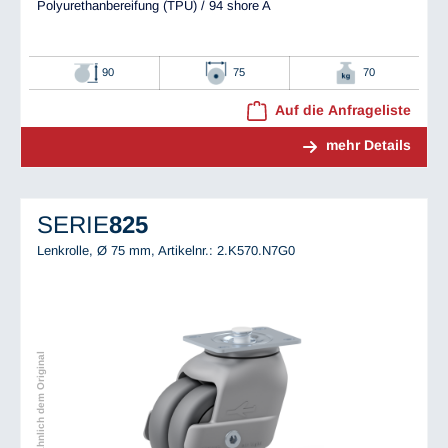
Polyurethanbereifung (TPU) / 94 shore A
90
75
70
Auf die Anfrageliste
mehr Details
SERIE
825
Lenkrolle, Ø 75 mm,
Artikelnr.: 2.K570.N7G0
Abbildung ähnlich dem Original