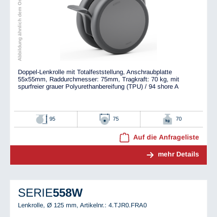
Abbildung ähnlich dem Original
Doppel-Lenkrolle mit Totalfeststellung, Anschraubplatte
55x55mm, Raddurchmesser: 75mm, Tragkraft: 70 kg, mit
spurfreier grauer Polyurethanbereifung (TPU) / 94 shore A
95
75
70
Auf die Anfrageliste
mehr Details
SERIE
558W
Lenkrolle, Ø 125 mm,
Artikelnr.: 4.TJR0.FRA0