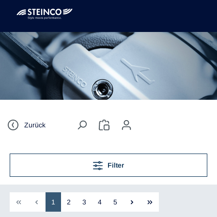
Zurück
Filter
1
2
3
4
5