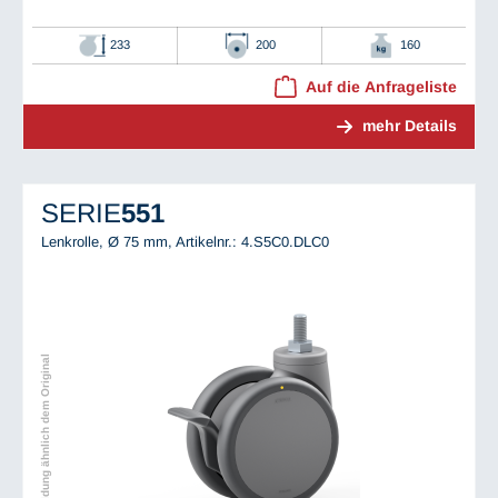
233
200
160
Auf die Anfrageliste
mehr Details
SERIE
551
Lenkrolle, Ø 75 mm,
Artikelnr.: 4.S5C0.DLC0
Abbildung ähnlich dem Original