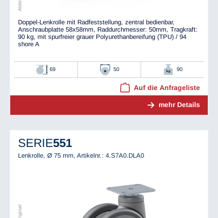
Doppel-Lenkrolle mit Radfeststellung, zentral bedienbar,
Anschraubplatte 58x58mm, Raddurchmesser: 50mm, Tragkraft:
90 kg, mit spurfreier grauer Polyurethanbereifung (TPU) / 94
shore A
69
50
90
Auf die Anfrageliste
mehr Details
SERIE
551
Lenkrolle, Ø 75 mm,
Artikelnr.: 4.S7A0.DLA0