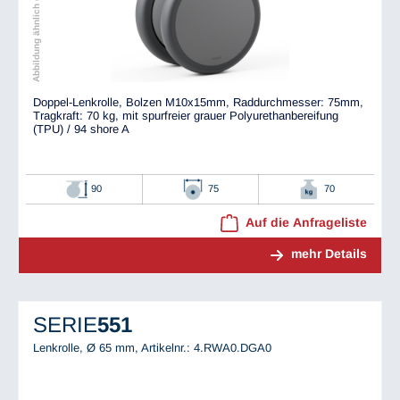
Abbildung ähnlich dem Original
Doppel-Lenkrolle, Bolzen M10x15mm, Raddurchmesser: 75mm,
Tragkraft: 70 kg, mit spurfreier grauer Polyurethanbereifung
(TPU) / 94 shore A
90
75
70
Auf die Anfrageliste
mehr Details
SERIE
551
Lenkrolle, Ø 65 mm,
Artikelnr.: 4.RWA0.DGA0