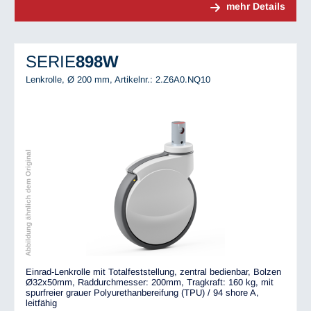
mehr Details
SERIE
898W
Lenkrolle, Ø 200 mm,
Artikelnr.: 2.Z6A0.NQ10
Abbildung ähnlich dem Original
Einrad-Lenkrolle mit Totalfeststellung, zentral bedienbar, Bolzen
Ø32x50mm, Raddurchmesser: 200mm, Tragkraft: 160 kg, mit
spurfreier grauer Polyurethanbereifung (TPU) / 94 shore A,
leitfähig