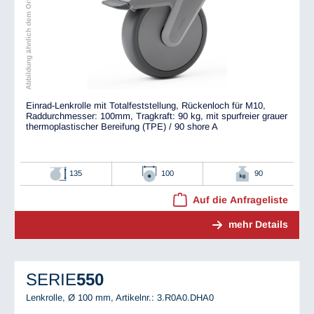
Abbildung ähnlich dem Original
Einrad-Lenkrolle mit Totalfeststellung, Rückenloch für M10,
Raddurchmesser: 100mm, Tragkraft: 90 kg, mit spurfreier grauer
thermoplastischer Bereifung (TPE) / 90 shore A
135
100
90
Auf die Anfrageliste
mehr Details
SERIE
550
Lenkrolle, Ø 100 mm,
Artikelnr.: 3.R0A0.DHA0