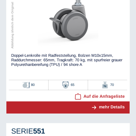
Abbildung ähnlich dem Original
Doppel-Lenkrolle mit Radfeststellung, Bolzen M10x15mm,
Raddurchmesser: 65mm, Tragkraft: 70 kg, mit spurfreier grauer
Polyurethanbereifung (TPU) / 94 shore A
80
65
70
Auf die Anfrageliste
mehr Details
SERIE
551