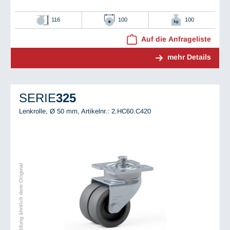
116
100
100
Auf die Anfrageliste
mehr Details
SERIE
325
Lenkrolle, Ø 50 mm,
Artikelnr.: 2.HC60.C420
Abbildung ähnlich dem Original