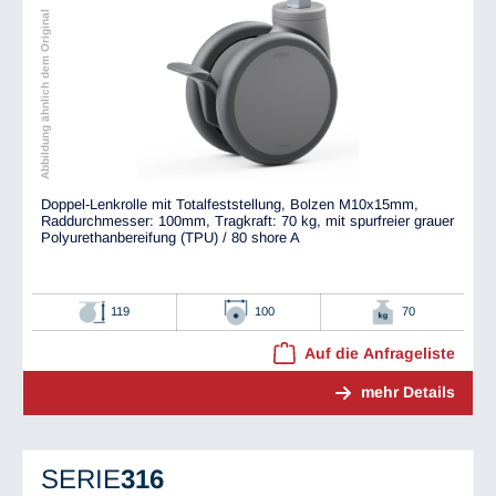
Abbildung ähnlich dem Original
Doppel-Lenkrolle mit Totalfeststellung, Bolzen M10x15mm,
Raddurchmesser: 100mm, Tragkraft: 70 kg, mit spurfreier grauer
Polyurethanbereifung (TPU) / 80 shore A
119
100
70
Auf die Anfrageliste
mehr Details
SERIE
316