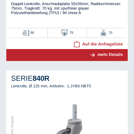
Doppel-Lenkrolle, Anschraubplatte 55x55mm, Raddurchmesser:
75mm, Tragkraft: 70 kg, mit spurfreier grauer
Polyurethanbereifung (TPU) / 94 shore A
95
75
70
Auf die Anfrageliste
mehr Details
SERIE
840R
Lenkrolle, Ø 125 mm,
Artikelnr.: 1.JVB0.NBT0