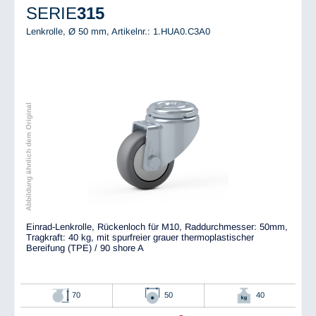
SERIE
315
Lenkrolle, Ø 50 mm,
Artikelnr.: 1.HUA0.C3A0
Abbildung ähnlich dem Original
Einrad-Lenkrolle, Rückenloch für M10, Raddurchmesser: 50mm,
Tragkraft: 40 kg, mit spurfreier grauer thermoplastischer
Bereifung (TPE) / 90 shore A
70
50
40