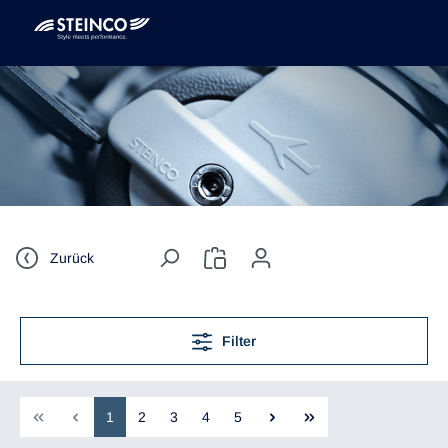
Zurück
Filter
1
2
3
4
5