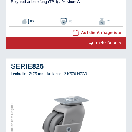
Polyurethanbereifung (TPU) / 94 shore A
90
75
70
Auf die Anfrageliste
mehr Details
SERIE
825
Lenkrolle, Ø 75 mm,
Artikelnr.: 2.K570.N7G0
Abbildung ähnlich dem Original