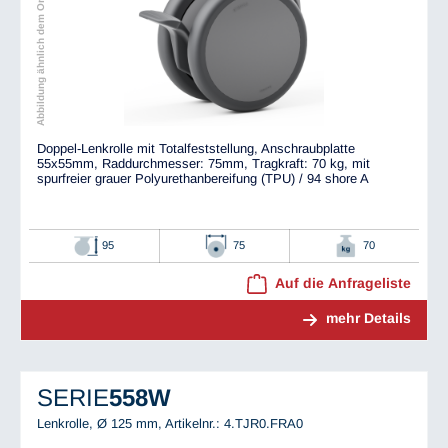
Abbildung ähnlich dem Original
Doppel-Lenkrolle mit Totalfeststellung, Anschraubplatte
55x55mm, Raddurchmesser: 75mm, Tragkraft: 70 kg, mit
spurfreier grauer Polyurethanbereifung (TPU) / 94 shore A
95
75
70
Auf die Anfrageliste
mehr Details
SERIE
558W
Lenkrolle, Ø 125 mm,
Artikelnr.: 4.TJR0.FRA0