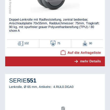
Doppel-Lenkrolle mit Radfeststellung, zentral bedienbar,
Anschraubplatte 70x55mm, Raddurchmesser: 75mm, Tragkraft:
90 kg, mit spurfreier grauer Polyurethanbereifung (TPU) / 80
shore A
102
75
90
Auf die Anfrageliste
mehr Details
SERIE
551
Lenkrolle, Ø 65 mm,
Artikelnr.: 4.RUL0.DGA0