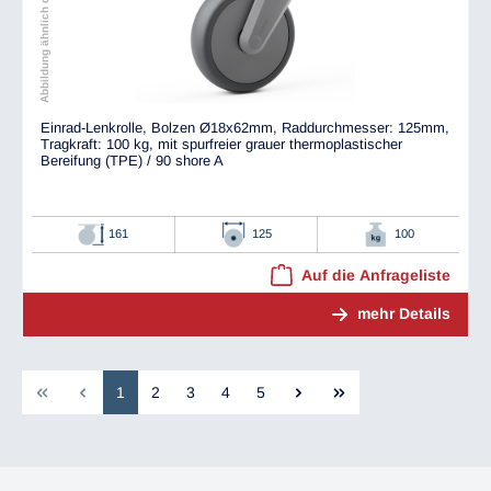
Abbildung ähnlich dem Original
Einrad-Lenkrolle, Bolzen Ø18x62mm, Raddurchmesser: 125mm,
Tragkraft: 100 kg, mit spurfreier grauer thermoplastischer
Bereifung (TPE) / 90 shore A
161
125
100
Auf die Anfrageliste
mehr Details
1
2
3
4
5