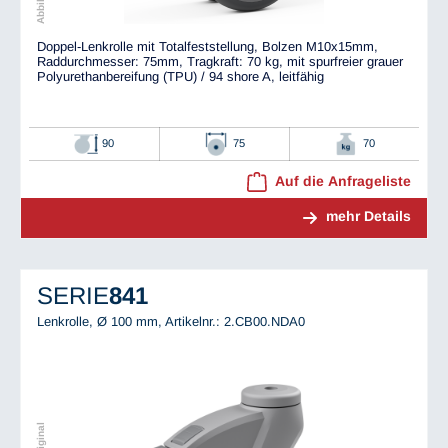
Doppel-Lenkrolle mit Totalfeststellung, Bolzen M10x15mm,
Raddurchmesser: 75mm, Tragkraft: 70 kg, mit spurfreier grauer
Polyurethanbereifung (TPU) / 94 shore A, leitfähig
90
75
70
Auf die Anfrageliste
mehr Details
SERIE
841
Lenkrolle, Ø 100 mm,
Artikelnr.: 2.CB00.NDA0