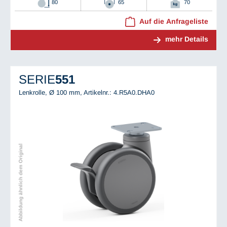
80
65
70
Auf die Anfrageliste
mehr Details
SERIE
551
Lenkrolle, Ø 100 mm,
Artikelnr.: 4.R5A0.DHA0
Abbildung ähnlich dem Original