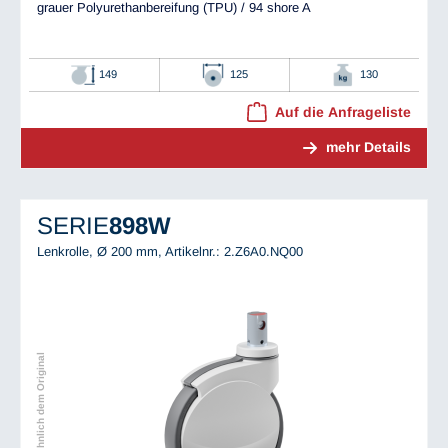
grauer Polyurethanbereifung (TPU) / 94 shore A
149
125
130
Auf die Anfrageliste
mehr Details
SERIE
898W
Lenkrolle, Ø 200 mm,
Artikelnr.: 2.Z6A0.NQ00
Abbildung ähnlich dem Original