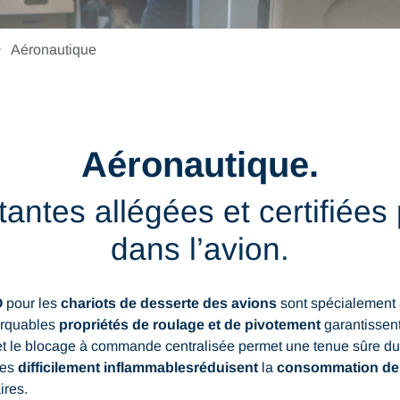
Aéronautique
Aéronautique.
tantes allégées et certifiées 
dans l’avion.
O
pour les
chariots de desserte des avions
sont spécialement
marquables
propriétés de roulage et de pivotement
garantissent
t le blocage à commande centralisée permet une tenue sûre du 
ues
difficilement inflammables
réduisent
la
consommation de 
res.