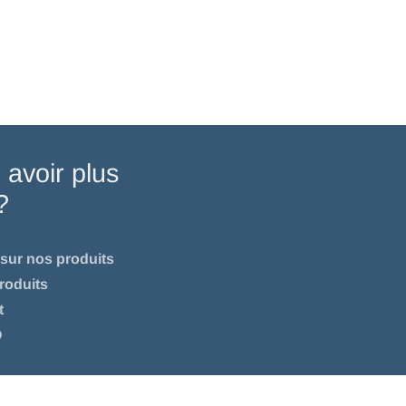
 avoir plus
?
sur nos produits
roduits
t
O