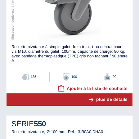
Illustration conforme à l'original
Roulette pivotante à simple galet, frein total, trou central pour
vis M10, diamètre du galet: 100mm, capacité de charge: 90 kg,
avec bandage thermoplastique (TPE) gris non tachant / 90 shore
A
135
100
90
Ajouter à la liste de souhaits
plus de détails
SÉRIE
550
Roulette pivotante, Ø 100 mm,
Réf.: 3.R0A0.DHA0