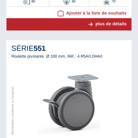
80
65
70
Ajouter à la liste de souhaits
plus de détails
SÉRIE
551
Roulette pivotante, Ø 100 mm,
Réf.: 4.R5A0.DHA0
Illustration conforme à l'original