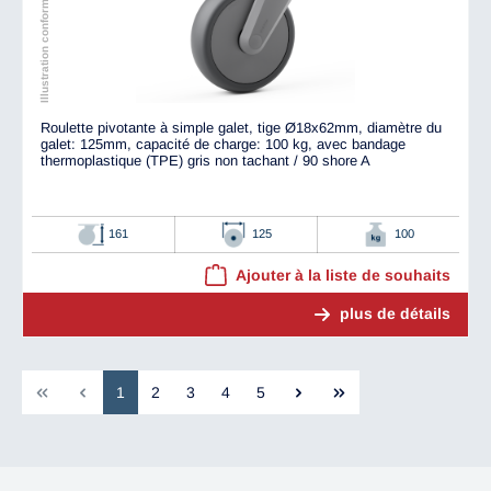
Illustration conforme à l'original
Roulette pivotante à simple galet, tige Ø18x62mm, diamètre du
galet: 125mm, capacité de charge: 100 kg, avec bandage
thermoplastique (TPE) gris non tachant / 90 shore A
161
125
100
Ajouter à la liste de souhaits
plus de détails
1
2
3
4
5