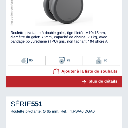
Illustration conforme à l'original
Roulette pivotante à double galet, tige filetée M10x15mm,
diamètre du galet: 75mm, capacité de charge: 70 kg, avec
bandage polyuréthane (TPU) gris, non tachant / 94 shore A
90
75
70
Ajouter à la liste de souhaits
plus de détails
SÉRIE
551
Roulette pivotante, Ø 65 mm,
Réf.: 4.RWA0.DGA0