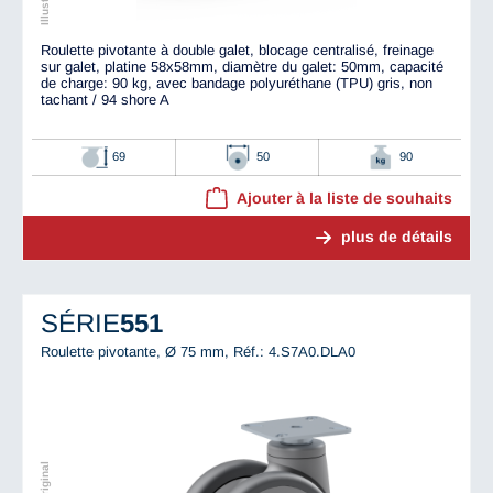
Roulette pivotante à double galet, blocage centralisé, freinage
sur galet, platine 58x58mm, diamètre du galet: 50mm, capacité
de charge: 90 kg, avec bandage polyuréthane (TPU) gris, non
tachant / 94 shore A
69
50
90
Ajouter à la liste de souhaits
plus de détails
SÉRIE
551
Roulette pivotante, Ø 75 mm,
Réf.: 4.S7A0.DLA0