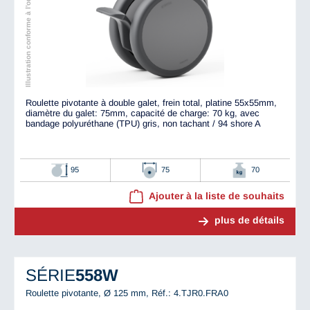
Illustration conforme à l'original
Roulette pivotante à double galet, frein total, platine 55x55mm,
diamètre du galet: 75mm, capacité de charge: 70 kg, avec
bandage polyuréthane (TPU) gris, non tachant / 94 shore A
95
75
70
Ajouter à la liste de souhaits
plus de détails
SÉRIE
558W
Roulette pivotante, Ø 125 mm,
Réf.: 4.TJR0.FRA0