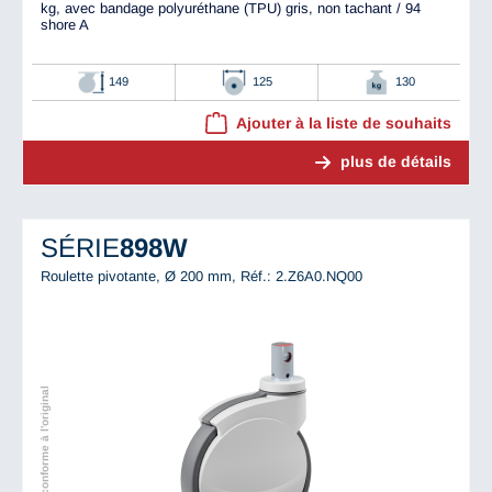
kg, avec bandage polyuréthane (TPU) gris, non tachant / 94
shore A
149
125
130
Ajouter à la liste de souhaits
plus de détails
SÉRIE
898W
Roulette pivotante, Ø 200 mm,
Réf.: 2.Z6A0.NQ00
Illustration conforme à l'original