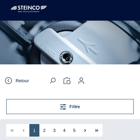
Retour
Filtre
1
2
3
4
5