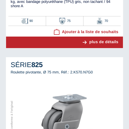
kg, avec bandage polyuréthane (TPU) gris, non tachant / 94
shore A
90
75
70
Ajouter à la liste de souhaits
plus de détails
SÉRIE
825
Roulette pivotante, Ø 75 mm,
Réf.: 2.K570.N7G0
Illustration conforme à l'original