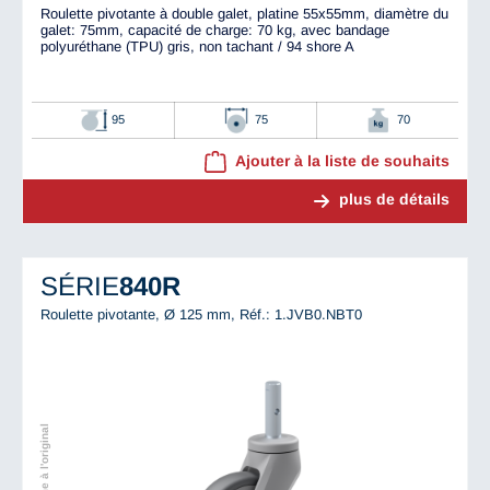
Roulette pivotante à double galet, platine 55x55mm, diamètre du
galet: 75mm, capacité de charge: 70 kg, avec bandage
polyuréthane (TPU) gris, non tachant / 94 shore A
95
75
70
Ajouter à la liste de souhaits
plus de détails
SÉRIE
840R
Roulette pivotante, Ø 125 mm,
Réf.: 1.JVB0.NBT0