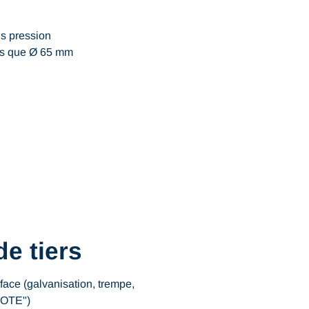
s pression
es que Ø 65 mm
de tiers
rface (galvanisation, trempe,
COTE")