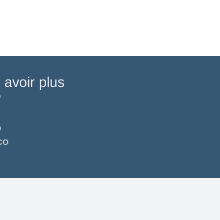
 avoir plus
?
O
NCO