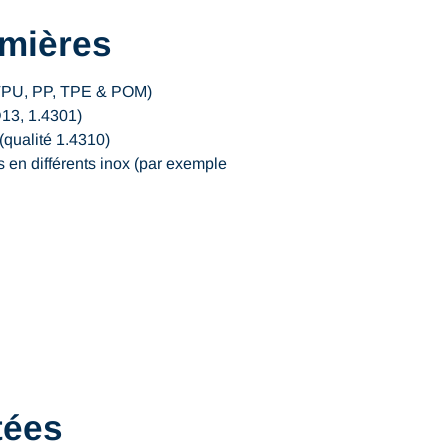
emières
 TPU, PP, TPE & POM)
D13, 1.4301)
 (qualité 1.4310)
s en différents inox (par exemple
tées