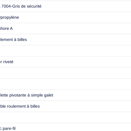
 7004-Gris de sécurité
ypropylène
shore A
lement à billes
r riveté
lette pivotante à simple galet
ble roulement à billes
 pare-fil