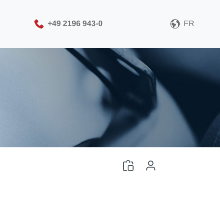
+49 2196 943-0
FR
Veuillez sélectionner
votre format de fichier
CAO
Télécharger le fichier CAO
Connexion
ou
Inscription