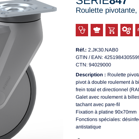
SÉRIE
847
Roulette pivotante
Réf.:
2.JK30.NAB0
GTIN / EAN: 425198430559
CTN: 94029000
Description :
Roulette pivot
pivot à double roulement à b
frein total et directionnel (R
Galet avec roulement à bille
tachant avec pare-fil
Fixation à platine 90x70mm
Fonctions spéciales: désinfe
antistatique