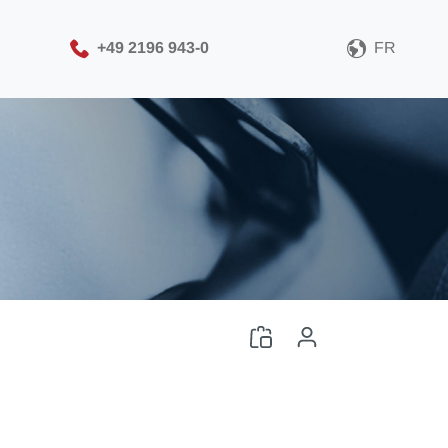
+49 2196 943-0
FR
Veuillez sélectionner
votre format de fichier
CAO
Télécharger le fichier CAO
Connexion
ou
Inscription