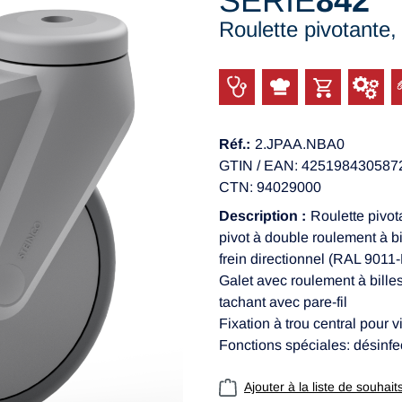
SÉRIE
842
Roulette pivotante
Réf.:
2.JPAA.NBA0
GTIN / EAN: 425198430587
CTN: 94029000
Description :
Roulette pivot
pivot à double roulement à b
frein directionnel (RAL 9011-
Galet avec roulement à bille
tachant avec pare-fil
Fixation à trou central pour 
Fonctions spéciales: désinfe
Ajouter à la liste de souhait