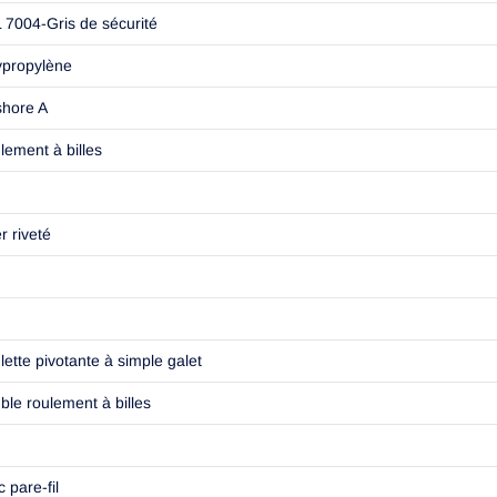
 7004-Gris de sécurité
ypropylène
shore A
lement à billes
r riveté
lette pivotante à simple galet
ble roulement à billes
 pare-fil