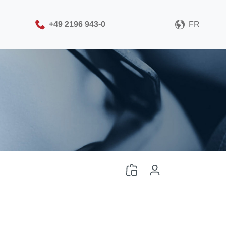
+49 2196 943-0
FR
Veuillez sélectionner
votre format de fichier
CAO
Télécharger le fichier CAO
Connexion
ou
Inscription