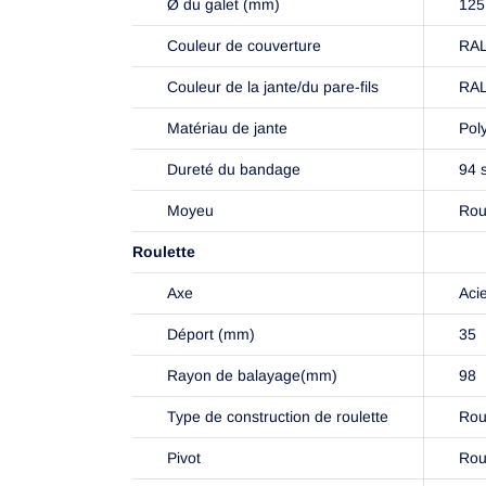
Ø du galet (mm)
125
Couleur de couverture
RAL
Couleur de la jante/du pare-fils
RAL
Matériau de jante
Pol
Dureté du bandage
94 
Moyeu
Rou
Roulette
Axe
Acie
Déport (mm)
35
Rayon de balayage(mm)
98
Type de construction de roulette
Rou
Pivot
Rou