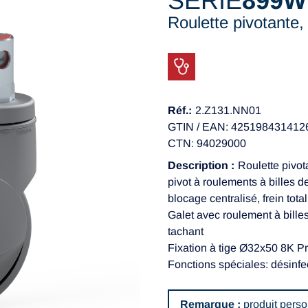
SÉRIE
899W
Roulette pivotante
Réf.:
2.Z131.NN01
GTIN / EAN: 425198431412
CTN: 94029000
Description :
Roulette pivot
pivot à roulements à billes 
blocage centralisé, frein total
Galet avec roulement à bille
tachant
Fixation à tige Ø32x50 8K Pr
Fonctions spéciales: désinfe
Remarque :
produit perso