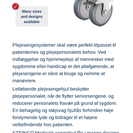
Plejesengesystemer skal være perfekt tilpasset til
patienternes og plejepersonalets behov. Ved
indlæggelse og hjemmepleje af mennesker med
sygdomme eller handicap er det altafgørende, at
plejesengene er sikre at bruge og nemme at
manøvrere.
Letløbende plejesengehjul beskytter
plejepersonalet, når de flytter seniorsengene, og
reducerer personalets fravær på grund af sygdom.
En behagelig og støjsvag hjullås forhindrer høje
forstyrrende lyde og bidrager til et højere
velbefindende hos patienten.
STEINCO Medicals sengehjul fås i mange designs