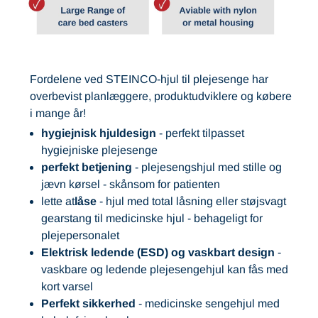
Fordelene ved STEINCO-hjul til plejesenge har
overbevist planlæggere, produktudviklere og købere
i mange år!
hygiejnisk hjuldesign
- perfekt tilpasset
hygiejniske plejesenge
perfekt betjening
- plejesengshjul med stille og
jævn kørsel - skånsom for patienten
lette at
låse
- hjul med total låsning eller støjsvagt
gearstang til medicinske hjul - behageligt for
plejepersonalet
Elektrisk ledende (ESD) og vaskbart design
-
vaskbare og ledende plejesengehjul kan fås med
kort varsel
Perfekt sikkerhed
- medicinske sengehjul med