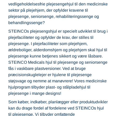
vedligeholdelsesfrie plejesengehjul til den medicinske
sektor på plejehjem, der opfylder kravene til
plejesenge, seniorsenge, rehabiliteringssenge og
behandlingssenge?
STEINCOs plejesengshjul er specielt udviklet til brug i
plejefaciliteter og opfylder de krav, der stilles til
plejesenge. I plejefaciliteter som plejehjem,
ældreboliger, alderdomshjem og plejehjem skal hjul til
plejesenge kunne betjenes sikkert og være låsbare.
STEINCO Medicals hjul til plejesenge og seniorsenge
fås i vaskbare plastversioner. Ved at bruge
præcisionskuglelejer er hjulene til plejesenge
støjsvage og nemme at manøvrere! Vores medicinske
hjulprogram tilbyder plast- og stålpladehjul til
plejesenge i mange designs!
Som køber, indkøber, planlægger eller produktudvikler
kan du drage fordel af fordelene ved STEINCOs hjul
til plejesenge. Vi tilbyder omfattende