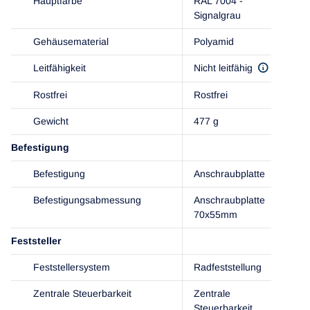
Hauptfarbe
RAL 7004 -
Signalgrau
Gehäusematerial
Polyamid
Leitfähigkeit
Nicht leitfähig
Rostfrei
Rostfrei
Gewicht
477 g
Befestigung
Befestigung
Anschraubplatte
Befestigungsabmessung
Anschraubplatte
70x55mm
Feststeller
Feststellersystem
Radfeststellung
Zentrale Steuerbarkeit
Zentrale
Steuerbarkeit