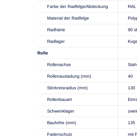
Farbe der Radfelge/Abdeckung
RAL 
Material der Radfelge
Poly
Radhärte
90 s
Radlager
Kuge
Rolle
Rollenachse
Stah
Rollenausladung (mm)
40
Störkreisradius (mm)
130
Rollenbauart
Einr
Schwenklager
zwei
Bauhöhe (mm)
135
Fadenschutz
mit 