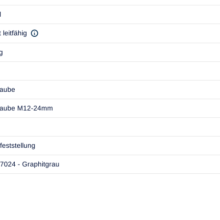
l
 leitfähig
g
raube
raube M12-24mm
feststellung
7024 - Graphitgrau