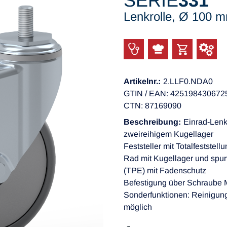
SERIE
331
Lenkrolle, Ø 100 
Artikelnr.:
2.LLF0.NDA0
GTIN / EAN: 425198430672
CTN: 87169090
Beschreibung:
Einrad-Lenk
zweireihigem Kugellager
Feststeller mit Totalfeststel
Rad mit Kugellager und spurf
(TPE) mit Fadenschutz
Befestigung über Schraub
Sonderfunktionen: Reinigun
möglich