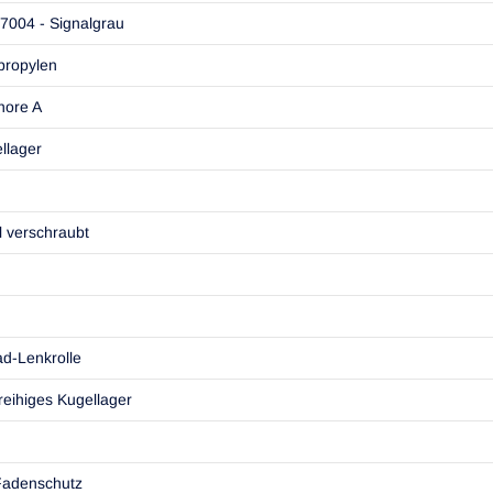
7004 - Signalgrau
propylen
hore A
llager
l verschraubt
ad-Lenkrolle
reihiges Kugellager
Fadenschutz