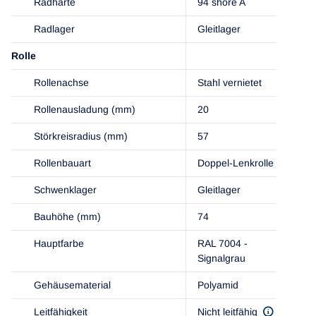
Radhärte
94 shore A
Radlager
Gleitlager
Rolle
Rollenachse
Stahl vernietet
Rollenausladung (mm)
20
Störkreisradius (mm)
57
Rollenbauart
Doppel-Lenkrolle
Schwenklager
Gleitlager
Bauhöhe (mm)
74
Hauptfarbe
RAL 7004 -
Signalgrau
Gehäusematerial
Polyamid
Leitfähigkeit
Nicht leitfähig