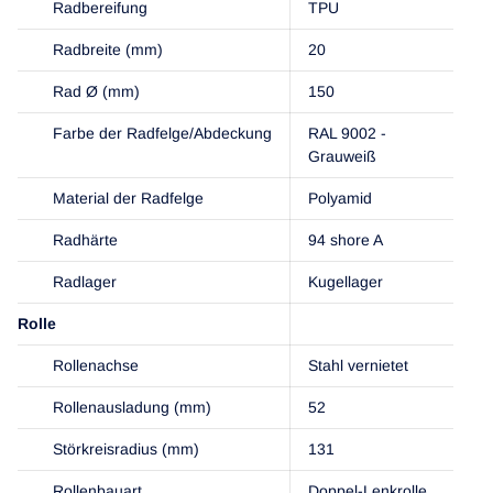
Radbereifung
TPU
Radbreite (mm)
20
Rad Ø (mm)
150
Farbe der Radfelge/Abdeckung
RAL 9002 -
Grauweiß
Material der Radfelge
Polyamid
Radhärte
94 shore A
Radlager
Kugellager
Rolle
Rollenachse
Stahl vernietet
Rollenausladung (mm)
52
Störkreisradius (mm)
131
Rollenbauart
Doppel-Lenkrolle