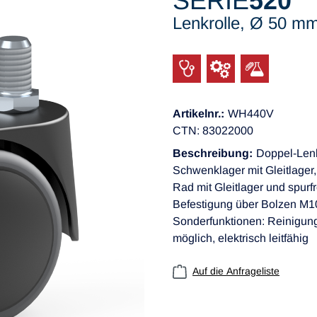
SERIE
520
Lenkrolle, Ø 50 m
Artikelnr.:
WH440V
CTN: 83022000
Beschreibung:
Doppel-Lenk
Schwenklager mit Gleitlager
Rad mit Gleitlager und spurf
Befestigung über Bolzen M1
Sonderfunktionen: Reinigun
möglich, elektrisch leitfähig
Auf die Anfrageliste