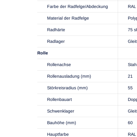
Farbe der Radfelge/Abdeckung
RAL 
Material der Radfelge
Poly
Radhärte
75 s
Radlager
Glei
Rolle
Rollenachse
Stah
Rollenausladung (mm)
21
Störkreisradius (mm)
55
Rollenbauart
Dopp
Schwenklager
Glei
Bauhöhe (mm)
60
Hauptfarbe
RAL 