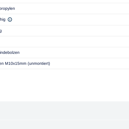
propylen
ähig
g
indebolzen
en M10x15mm (unmontiert)