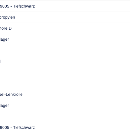
9005 - Tiefschwarz
propylen
hore D
tlager
l
el-Lenkrolle
tlager
9005 - Tiefschwarz