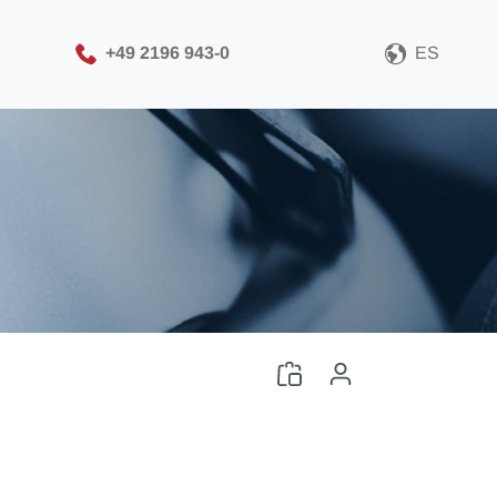
+49 2196 943-0
ES
Seleccione su formato de
archivo CAD
Descargar archivo CAD
Iniciar sesión
o
Registro