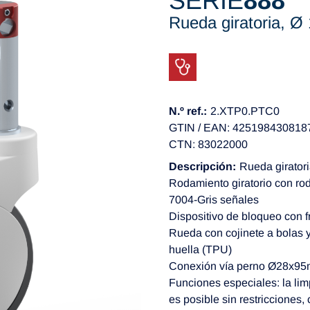
SERIE
888
Rueda giratoria, 
N.º ref.:
2.XTP0.PTC0
GTIN / EAN: 425198430818
CTN: 83022000
Descripción:
Rueda giratori
Rodamiento giratorio con ro
7004-Gris señales
Dispositivo de bloqueo con 
Rueda con cojinete a bolas y
huella (TPU)
Conexión vía perno Ø28x95m
Funciones especiales: la lim
es posible sin restricciones,