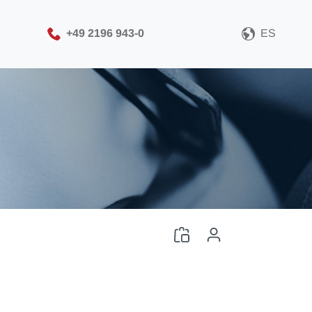
+49 2196 943-0
ES
Seleccione su formato de
archivo CAD
Descargar archivo CAD
Iniciar sesión
o
Registro