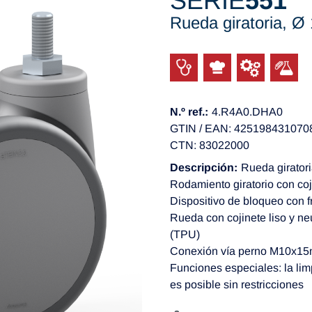
SERIE
551
Rueda giratoria, 
N.º ref.:
4.R4A0.DHA0
GTIN / EAN: 425198431070
CTN: 83022000
Descripción:
Rueda giratori
Rodamiento giratorio con coj
Dispositivo de bloqueo con f
Rueda con cojinete liso y ne
(TPU)
Conexión vía perno M10x1
Funciones especiales: la lim
es posible sin restricciones