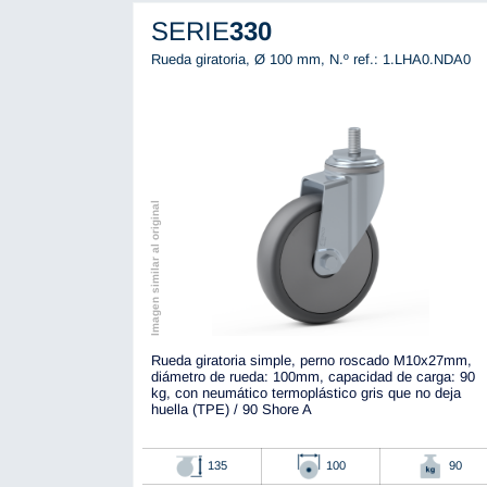
SERIE
330
Rueda giratoria, Ø 100 mm,
N.º ref.: 1.LHA0.NDA0
Imagen similar al original
Rueda giratoria simple, perno roscado M10x27mm,
diámetro de rueda: 100mm, capacidad de carga: 90
kg, con neumático termoplástico gris que no deja
huella (TPE) / 90 Shore A
135
100
90