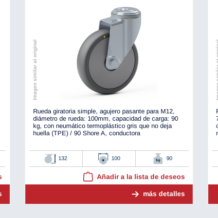
Imagen similar al original
Imagen simila
Rueda giratoria simple, agujero pasante para M12,
diámetro de rueda: 100mm, capacidad de carga: 90
kg, con neumático termoplástico gris que no deja
huella (TPE) / 90 Shore A, conductora
132
100
90
s
Añadir a la lista de deseos
s
más detalles