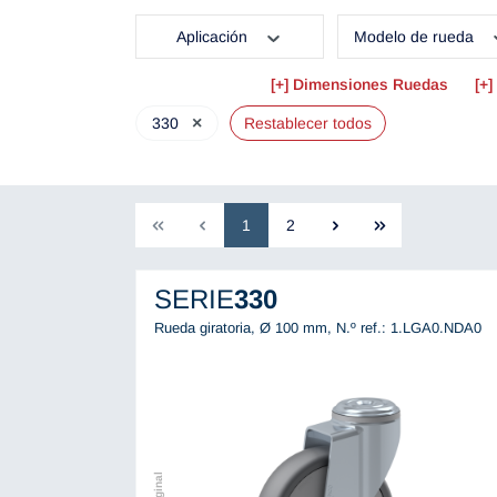
Aplicación
Modelo de rueda
Dimensiones Ruedas
×
330
Restablecer todos
1
2
SERIE
330
Rueda giratoria, Ø 100 mm,
N.º ref.: 1.LGA0.NDA0