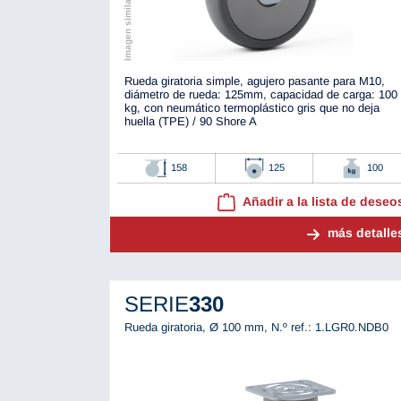
Imagen similar al original
Rueda giratoria simple, agujero pasante para M10,
diámetro de rueda: 125mm, capacidad de carga: 100
kg, con neumático termoplástico gris que no deja
huella (TPE) / 90 Shore A
158
125
100
Añadir a la lista de deseo
más detalle
SERIE
330
Rueda giratoria, Ø 100 mm,
N.º ref.: 1.LGR0.NDB0