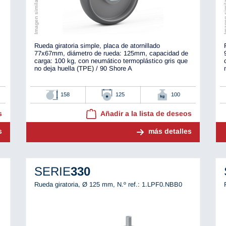
Imagen similar al original
Imagen simila
Rueda giratoria simple, placa de atornillado
77x67mm, diámetro de rueda: 125mm, capacidad de
carga: 100 kg, con neumático termoplástico gris que
no deja huella (TPE) / 90 Shore A
158
125
100
s
Añadir a la lista de deseos
s
más detalles
SERIE
330
Rueda giratoria, Ø 125 mm,
N.º ref.: 1.LPF0.NBB0