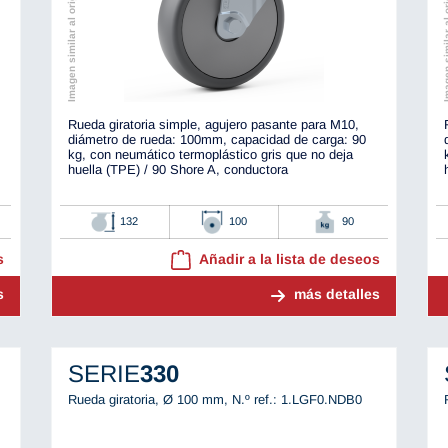
Imagen similar al original
Imagen simila
Rueda giratoria simple, agujero pasante para M10,
diámetro de rueda: 100mm, capacidad de carga: 90
kg, con neumático termoplástico gris que no deja
huella (TPE) / 90 Shore A, conductora
132
100
90
s
Añadir a la lista de deseos
s
más detalles
SERIE
330
Rueda giratoria, Ø 100 mm,
N.º ref.: 1.LGF0.NDB0