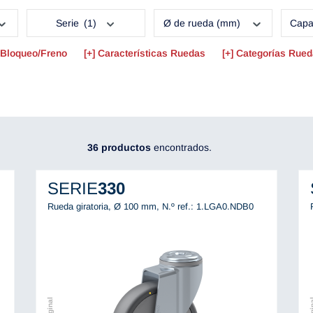
Serie
(1)
Ø de rueda (mm)
Capa
Bloqueo/Freno
Características Ruedas
Categorías Rue
36 productos
encontrados.
SERIE
330
Rueda giratoria, Ø 100 mm,
N.º ref.: 1.LGA0.NDB0