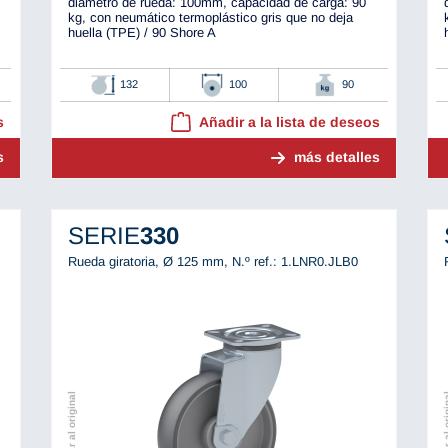
diámetro de rueda: 100mm, capacidad de carga: 90
kg, con neumático termoplástico gris que no deja
huella (TPE) / 90 Shore A
132
100
90
s
Añadir a la lista de deseos
s
más detalles
SERIE
330
Rueda giratoria, Ø 125 mm,
N.º ref.: 1.LNR0.JLB0