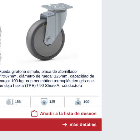
r al original
Rueda giratoria simple, placa de atornillado
77x67mm, diámetro de rueda: 125mm, capacidad de
carga: 100 kg, con neumático termoplástico gris que
no deja huella (TPE) / 90 Shore A, conductora
158
125
100
Añadir a la lista de deseos
más detalles