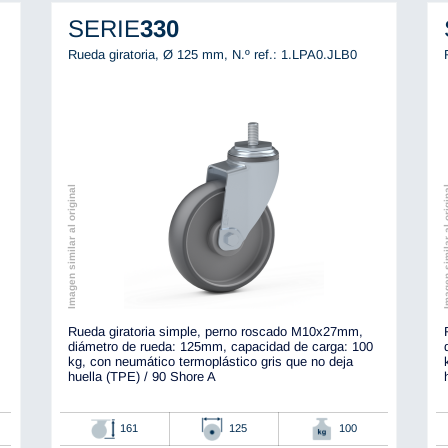
SERIE
330
Rueda giratoria, Ø 125 mm,
N.º ref.: 1.LPA0.JLB0
Imagen similar al original
Imagen simila
Rueda giratoria simple, perno roscado M10x27mm,
diámetro de rueda: 125mm, capacidad de carga: 100
kg, con neumático termoplástico gris que no deja
huella (TPE) / 90 Shore A
161
125
100