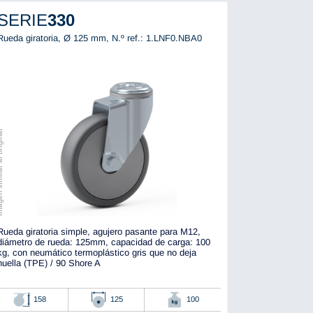
SERIE
330
Rueda giratoria, Ø 125 mm,
N.º ref.: 1.LNF0.NBA0
r al original
Rueda giratoria simple, agujero pasante para M12,
diámetro de rueda: 125mm, capacidad de carga: 100
kg, con neumático termoplástico gris que no deja
huella (TPE) / 90 Shore A
158
125
100