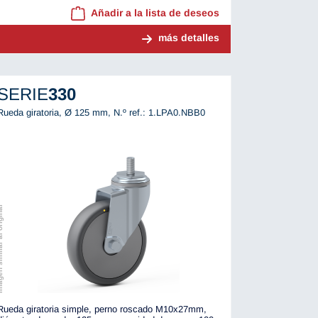
Añadir a la lista de deseos
más detalles
SERIE
330
Rueda giratoria, Ø 125 mm,
N.º ref.: 1.LPA0.NBB0
r al original
Rueda giratoria simple, perno roscado M10x27mm,