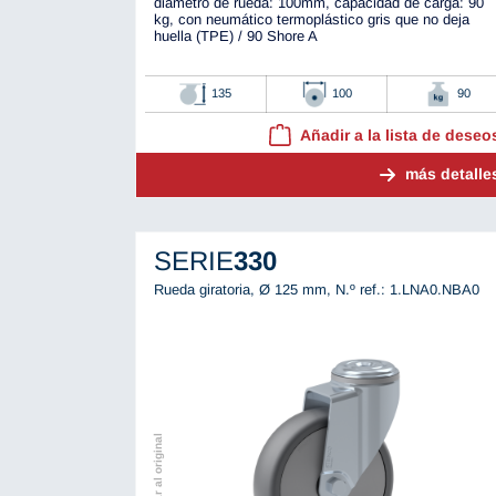
diámetro de rueda: 100mm, capacidad de carga: 90
kg, con neumático termoplástico gris que no deja
huella (TPE) / 90 Shore A
135
100
90
Añadir a la lista de deseo
más detalle
SERIE
330
Rueda giratoria, Ø 125 mm,
N.º ref.: 1.LNA0.NBA0