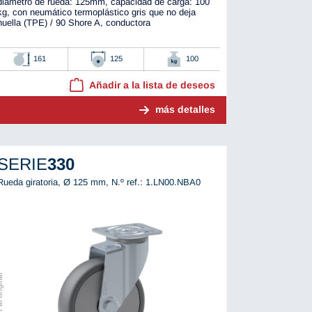
diámetro de rueda: 125mm, capacidad de carga: 100
kg, con neumático termoplástico gris que no deja
huella (TPE) / 90 Shore A, conductora
161
125
100
Añadir a la lista de deseos
más detalles
SERIE
330
Rueda giratoria, Ø 125 mm,
N.º ref.: 1.LN00.NBA0