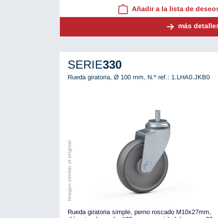
Añadir a la lista de deseo
más detalle
SERIE
330
Rueda giratoria, Ø 100 mm,
N.º ref.: 1.LHA0.JKB0
Imagen similar al original
Rueda giratoria simple, perno roscado M10x27mm,