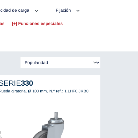
cidad de carga
Fijación
das
Funciones especiales
SERIE
330
Rueda giratoria, Ø 100 mm,
N.º ref.: 1.LHF0.JKB0