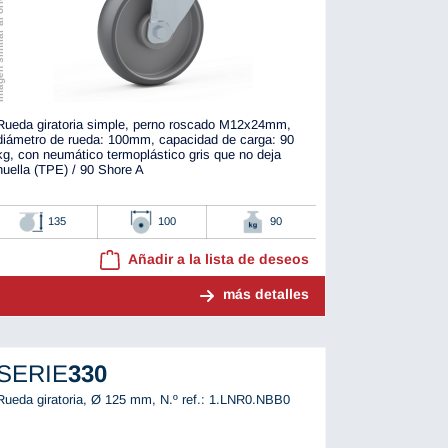
r al original
Rueda giratoria simple, perno roscado M12x24mm,
diámetro de rueda: 100mm, capacidad de carga: 90
kg, con neumático termoplástico gris que no deja
huella (TPE) / 90 Shore A
135
100
90
Añadir a la lista de deseos
más detalles
SERIE
330
Rueda giratoria, Ø 125 mm,
N.º ref.: 1.LNR0.NBB0