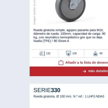
Imagen similar al original
Rueda giratoria simple, agujero pasante para M10,
diámetro de rueda: 100mm, capacidad de carga: 90
kg, con neumático termoplástico gris que no deja
huella (TPE) / 90 Shore A
132
100
90
Añadir a la lista de deseo
más detalle
SERIE
330
Rueda giratoria, Ø 100 mm,
N.º ref.: 1.LHF0.NDA0