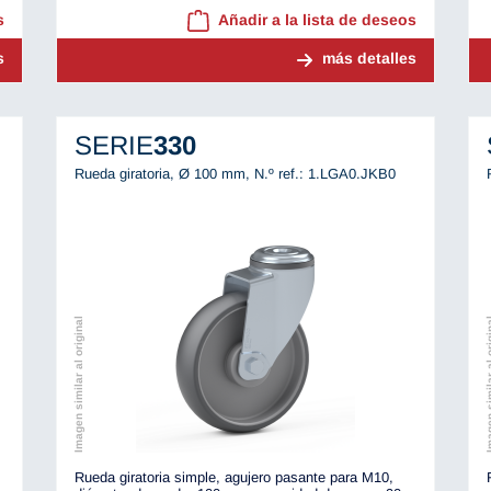
s
Añadir a la lista de deseos
s
más detalles
SERIE
330
Rueda giratoria, Ø 100 mm,
N.º ref.: 1.LGA0.JKB0
Imagen similar al original
Imagen simila
Rueda giratoria simple, agujero pasante para M10,