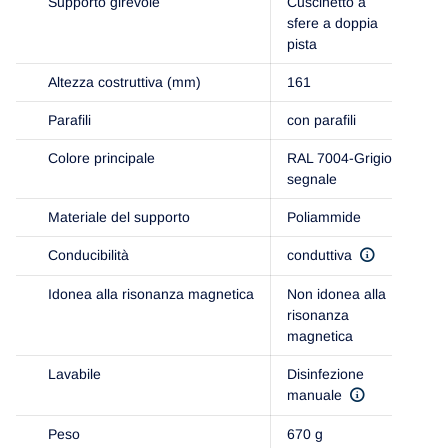
Supporto girevole
Cuscinetto a
sfere a doppia
pista
Altezza costruttiva (mm)
161
Parafili
con parafili
Colore principale
RAL 7004-Grigio
segnale
Materiale del supporto
Poliammide
Conducibilità
conduttiva
Idonea alla risonanza magnetica
Non idonea alla
risonanza
magnetica
Lavabile
Disinfezione
manuale
Peso
670 g