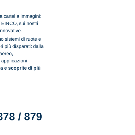
a cartella immagini:
EINCO, sui nostri
innovative.
 sistemi di ruote e
ori più disparati: dalla
 aereo,
e applicazioni
la e scoprite di più
878 / 879