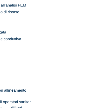
 all'analisi FEM
 di risorse
zata
 e conduttiva
on allineamento
i operatori sanitari
itti rettilinei