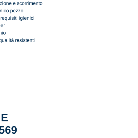
tazione e scorrimento
unico pezzo
requisiti igienici
per
hio
qualità resistenti
IE
/569