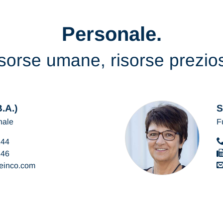
Personale.
sorse umane, risorse prezio
.A.)
S
nale
F
144
146
teinco
com