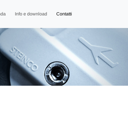
nda
Info e download
Contatti