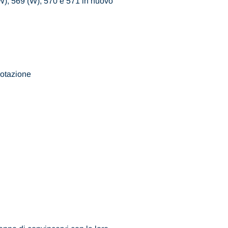
(W), 569 (W), 570 e 571 in nuovo
rotazione