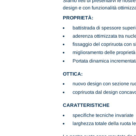
Siamo lieti di presentarvi le nost
design e con funzionalità ottimizz
PROPRIETÀ:
battistrada di spessore super
aderenza ottimizzata tra nucle
fissaggio del copriruota con s
miglioramento delle proprietà d
Portata dinamica incrementat
OTTICA:
nuovo design con sezione ruo
copriruota dal design concavo
CARATTERISTICHE
specifiche tecniche invariate
larghezza totale della ruota 