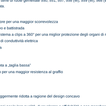
re serie di ruote gemellate 550, 551, 557, 558 (W), 559 (W), 568 
ata.
iore per una maggior scorrevolezza
o e battistrada
istema a clips a 360° per una miglior protezione degli organi di 
i conduttività elettrica
a
ta a „taglia bassa”
 per una maggior resistenza al graffio
leggermente ridotta a ragione del design concavo