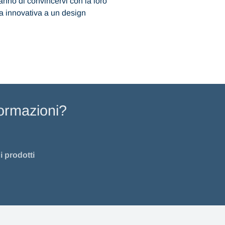
anno di convincervi con la loro
a innovativa a un design
formazioni?
 prodotti