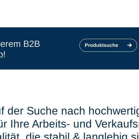
nserem B2B
Produktsuche
p!
uf der Suche nach hochwerti
ür Ihre Arbeits- und Verkaufs
ität, die stabil & langlebig 