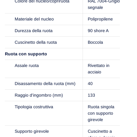
Colore del nucleo/copriruota
RAL 7004-Grigio
segnale
Materiale del nucleo
Polipropilene
Durezza della ruota
90 shore A
Cuscinetto della ruota
Boccola
Ruota con supporto
Assale ruota
Rivettato in
acciaio
Disassamento della ruota (mm)
40
Raggio d'ingombro (mm)
133
Tipologia costruttiva
Ruota singola
con supporto
girevole
Supporto girevole
Cuscinetto a