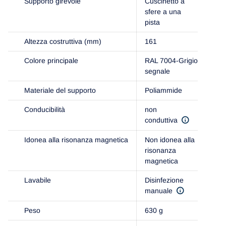
Supporto girevole
Cuscinetto a
sfere a una
pista
Altezza costruttiva (mm)
161
Colore principale
RAL 7004-Grigio
segnale
Materiale del supporto
Poliammide
Conducibilità
non
conduttiva
Idonea alla risonanza magnetica
Non idonea alla
risonanza
magnetica
Lavabile
Disinfezione
manuale
Peso
630 g