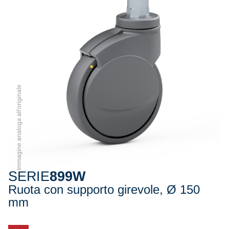
Immagine analoga all'originale
SERIE
899W
Ruota con supporto girevole, Ø 150
mm