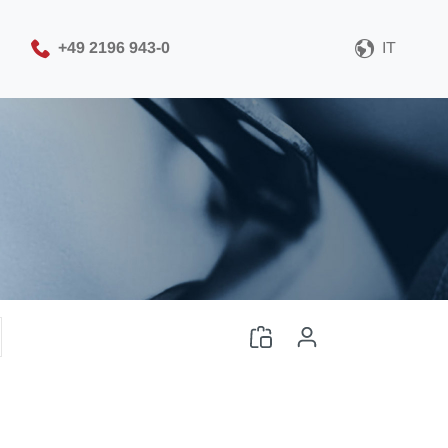
+49 2196 943-0
IT
Seleziona il formato del
file CAD
Scarica il file CAD
Login
o
Registrazione