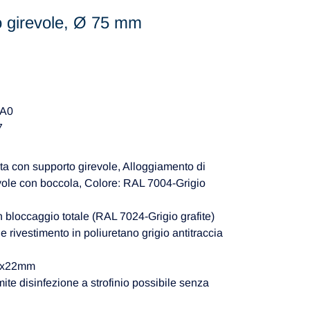
o girevole, Ø 75 mm
JA0
7
a con supporto girevole, Alloggiamento di
vole con boccola, Colore: RAL 7004-Grigio
n bloccaggio totale (RAL 7024-Grigio grafite)
e rivestimento in poliuretano grigio antitraccia
11x22mm
mite disinfezione a strofinio possibile senza