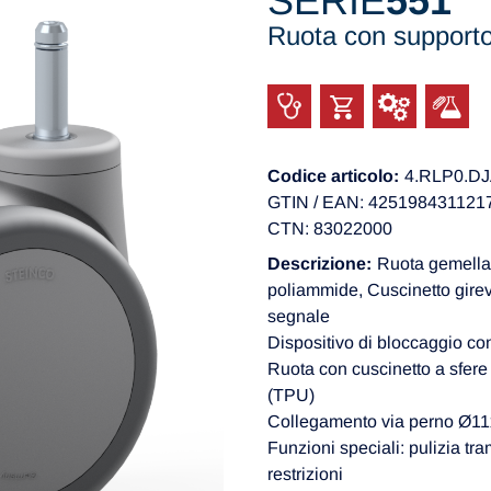
SERIE
551
Ruota con support
Codice articolo:
4.RLP0.D
GTIN / EAN: 425198431121
CTN: 83022000
Descrizione:
Ruota gemellat
poliammide, Cuscinetto gire
segnale
Dispositivo di bloccaggio co
Ruota con cuscinetto a sfere 
(TPU)
Collegamento via perno Ø
Funzioni speciali: pulizia tra
restrizioni