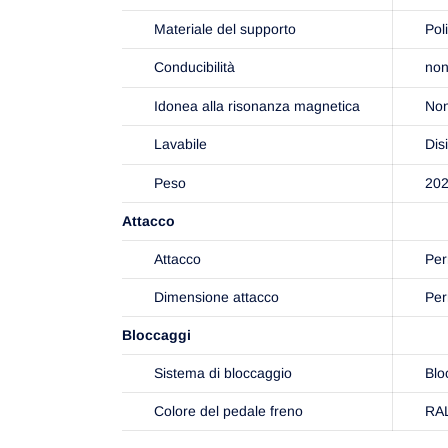
Materiale del supporto
Pol
Conducibilità
non
Idonea alla risonanza magnetica
Non
Lavabile
Dis
Peso
202
Attacco
Attacco
Per
Dimensione attacco
Pe
Bloccaggi
Sistema di bloccaggio
Blo
Colore del pedale freno
RAL