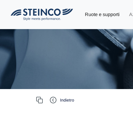
Ruote e supporti
A
Indietro