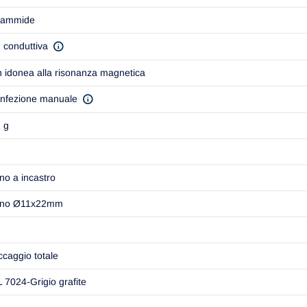
iammide
 conduttiva
 idonea alla risonanza magnetica
infezione manuale
 g
no a incastro
rno Ø11x22mm
ccaggio totale
 7024-Grigio grafite